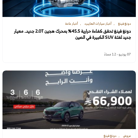
دونغ فينغ
أخبار سيارات الهايبرد
أخبار عامة
دونغ فينغ تحقق كفاءة حرارية 45.5% بمحرك هجين 2.0T جديد.. معيار
جديد لفئة SUV الكبيرة في الصين
07 يونيو - 12 مساءً
عروض
دونغ فينغ