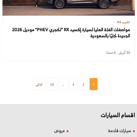
اكسيد RX
مواصفات الفئة العليا لسيارة إكسيد RX “لكجري PHEV” موديل 2026
الجديدة كليًا بالسعودية
30 أبريل - 6 مساءً
1
2
3
…
10
التالي
اقسام السيارات
سيارات قادمة
عروض