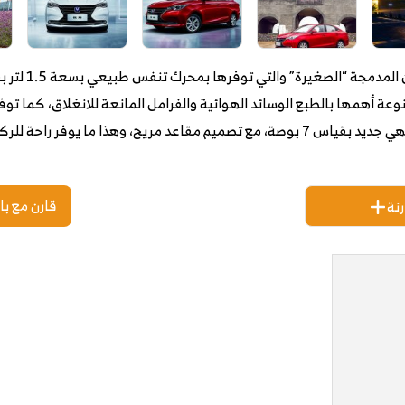
عة أهمها بالطبع الوسائد الهوائية والفرامل المانعة للانغلاق، كما تو
في شانجان ألسفن شاشة لمسية بنظام ترفيهي جديد بقياس 7 بوصة، مع تصميم مقاعد مريح، 
قارن مع با
نة