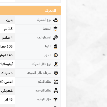
المحرك
بنزين
نوع المحرك
1.5 لتر
السعة
4 سلندر
الأسطوانات
105 حصان
القوة
145 نيوتن متر
العزم
أوتوماتيك
نوع ناقل الحركة
5 سرعات
سرعات ناقل الحركة
أمامي FWD
نظام الدفع
كهربائي
نظام التوجيه
45 لتر
خزان الوقود