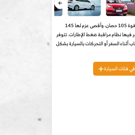
تنتمي شانجان ألسفن لفئة السيارات السيدان المدمجة “الصغيرة” والتي توفرها بمحرك تنفس طبيعي بسعة 1.5 لتر بقوة 105 حصان، وأقصى عزم لها 145
فر فيها نظام مراقبة ضغط الإطارات. تتوفر
وهذا ما يوفر راحة للركاب أثناء السفر أو التحركات بالسيارة بشكل
قي فئات السيارة