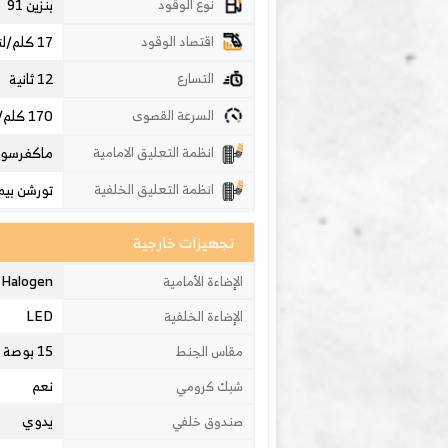
بنزين 91
نوع الوقود
17 كلم/لتر
اقتصاد الوقود
12 ثانية
التسارع
170
كلم
السرعة القصوى
ماكفرسون
انظمة التعليق الامامية
تورشن بيم
انظمة التعليق الخلفية
تجهيزات خارجية
Halogen
الإضاءة الأمامية
LED
الإضاءة الخلفية
15 بوصة
مقاس الجنط
نعم
شبك كرومي
يدوي
صندوق خلفي