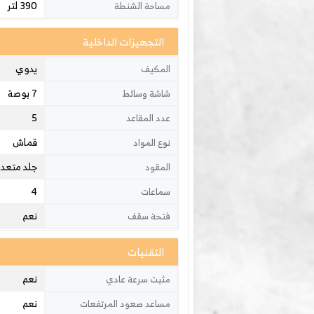
390 لتر
مساحة الشنطة
التجهيزات الداخلية
يدوي
المكيف
7 بوصة
شاشة وسائط
5
عدد المقاعد
قماش
نوع المواد
جلد متعدد
المقود
4
سماعات
نعم
فتحة سقف
التقنيات
نعم
مثبت سرعة عادي
نعم
مساعد صعود المرتفعات