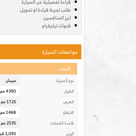
قراءة تفصيلية عن السيارة
طلب تجربة قيادة او تمويل
ابرز المنافسين
قنوات تيليقرام
مواصفات السيارة
الأبعاد
سيدان
نوع السيارة
4390 مم
الطول
1725 مم
العرض
1468 مم
الارتفاع
2535 مم
قاعدة العجلات
1,095 كجم
الوزن