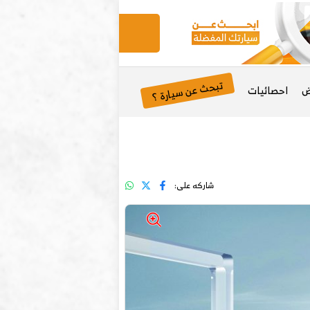
تبحث عن سيارة ؟
ض
احصائيات
شاركه على: