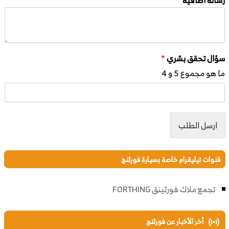
سؤال تحقق بشري
*
ما هو مجموع 5 و 4
ارسل الطلب
قنوات تيليقرام خاصة بسيارة فورثنج
تجمع ملاك فورثينق FORTHING
أخر الأخبار عن فورثنج