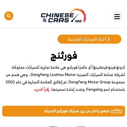
أخبار السيارات الصينية
فورثنج
(دونغ فينغ فينغثينغ) أو عالميًا فورثنج هي علامة تجارية للسيارات مملوكة
لشركة صناعة السيارات الصينية Dongfeng Liuzhou Motor ، وهي قسم من
مجموعة Dongfeng Motor Group. تم إطلاق العلامة التجارية في عام 2001
باستخدام اسم Fengxing، وتمت إعادة تسميتها
...إقرأ المزيد
تصفح واختر من بين سيارات فورثنج الحديثة