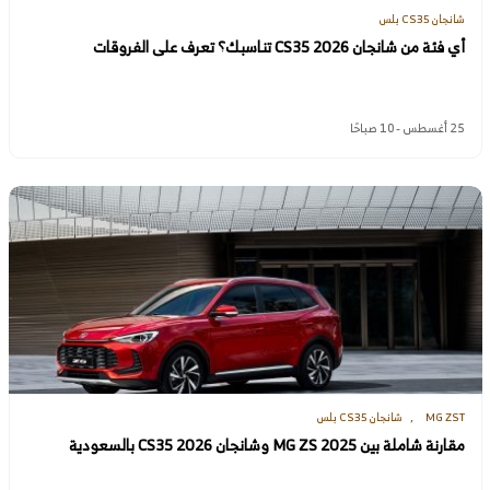
شانجان CS35 بلس
أي فئة من شانجان CS35 2026 تناسبك؟ تعرف على الفروقات
25 أغسطس - 10 صباحًا
MG ZST
شانجان CS35 بلس
مقارنة شاملة بين MG ZS 2025 وشانجان CS35 2026 بالسعودية