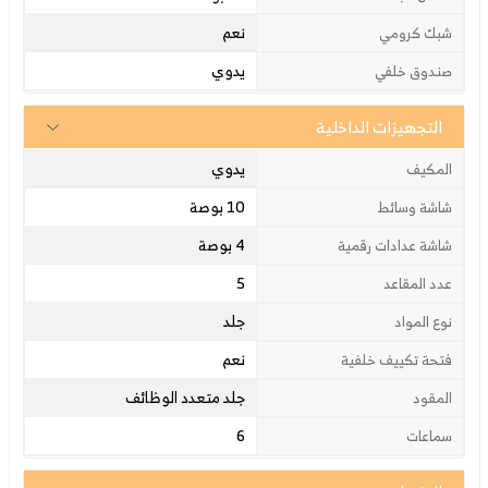
نعم
شبك كرومي
يدوي
صندوق خلفي
التجهيزات الداخلية
يدوي
المكيف
10 بوصة
شاشة وسائط
4 بوصة
شاشة عدادات رقمية
5
عدد المقاعد
جلد
نوع المواد
نعم
فتحة تكييف خلفية
جلد متعدد الوظائف
المقود
6
سماعات