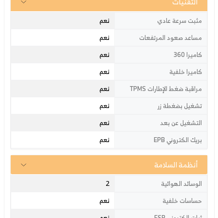
التقنيات
نعم
مثبت سرعة عادي
نعم
مساعد صعود المرتفعات
نعم
كاميرا 360
نعم
كاميرا خلفية
نعم
مراقبة ضغط الإطارات TPMS
نعم
تشغيل بضغطة زر
نعم
التشغيل عن بعد
نعم
بريك الكتروني EPB
أنظمة السلامة
2
الوسائد الهوائية
نعم
حساسات خلفية
نعم
ثبات إلكتروني ESP