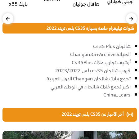
جيلي كولراي
هافال جوليان
بايك x35
قنوات تيليقرام خاصة بسيارة CS35 بلس تريند 2022
شانجان Cs35 Plus
الصيانة Changan35+Archive
أرشيف تجارب ملاك Cs35Plus
قروب شانجان cs35 بلس 2023/2022
تجمع ملاك شانجان Changan الدول العربية
اكبر تجمع مُلاك شانجان في الوطن العربي
China__cars
أخر الأخبار عن CS35 بلس تريند 2022