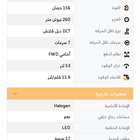
156 حصان
القوة
260 نيوتن متر
العزم
دبل كلتش DCT
نوع ناقل الحركة
7 سرعات
سرعات ناقل الحركة
أمامي FWD
نظام الدفع
53 لتر
خزان الوقود
15.9 كلم/لتر
اقتصاد الوقود
تجهيزات خارجية
Halogen
الإضاءة الأمامية
نعم
مساحات زجاج خلفي
LED
الإضاءة الخلفية
17 بوصة
مقاس الجنط