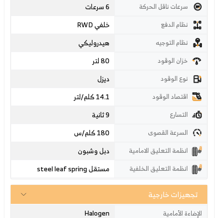
6 سرعات
سرعات ناقل الحركة
خلفي RWD
نظام الدفع
هيدروليكي
نظام التوجيه
80 لتر
خزان الوقود
ديزل
نوع الوقود
14.1 كلم/لتر
اقتصاد الوقود
9 ثانية
التسارع
180
كلم/س
السرعة القصوى
دبل وشبون
انظمة التعليق الامامية
مستقل steel leaf spring
انظمة التعليق الخلفية
تجهيزات خارجية
Halogen
الإضاءة الأمامية