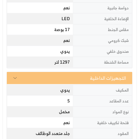
نعم
دواسة جانبية
LED
الإضاءة الخلفية
17 بوصة
مقاس الجنط
نعم
شبك كرومي
يدوي
صندوق خلفي
1297 لتر
مساحة الشنطة
التجهيزات الداخلية
يدوي
المكيف
5
عدد المقاعد
مخمل
نوع المواد
نعم
فتحة تكييف خلفية
جلد متعدد الوظائف
المقود