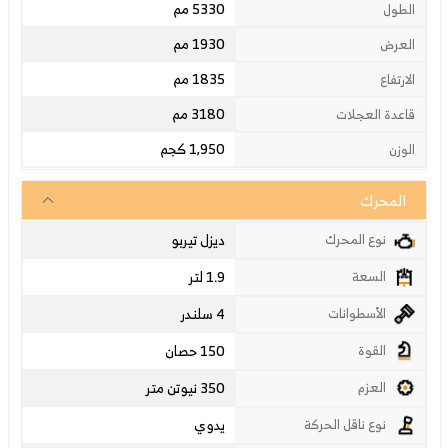
5330 مم
الطول
1930 مم
العرض
1835 مم
الارتفاع
3180 مم
قاعدة العجلات
1,950 كجم
الوزن
المحرك
ديزل تيربو
نوع المحرك
1.9 لتر
السعة
4 سلندر
الأسطوانات
150 حصان
القوة
350 نيوتن متر
العزم
يدوي
نوع ناقل الحركة