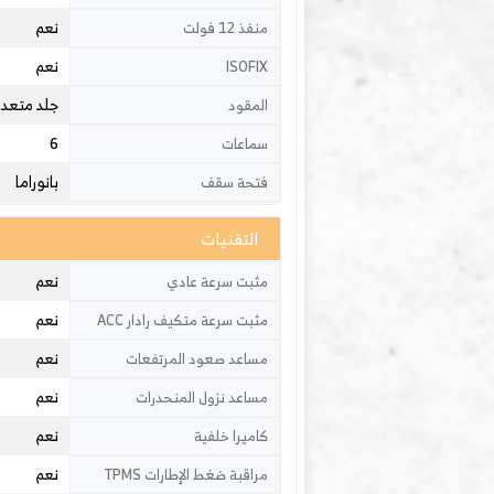
نعم
منفذ 12 فولت
نعم
ISOFIX
جلد متعدد
المقود
6
سماعات
بانوراما
فتحة سقف
التقنيات
نعم
مثبت سرعة عادي
نعم
مثبت سرعة متكيف رادار ACC
نعم
مساعد صعود المرتفعات
نعم
مساعد نزول المنحدرات
نعم
كاميرا خلفية
نعم
مراقبة ضغط الإطارات TPMS