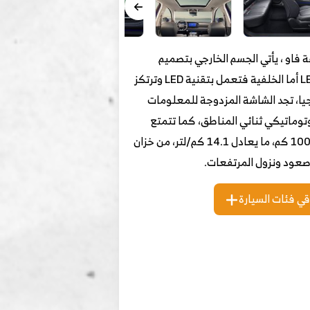
ة فاو ، يأتي الجسم الخارجي بتصميم
مستقبلي وديناميكي بمبدأ “الأضواء والظلال” حيث يتفاعل مع الضوء بإبراز أناقته، المصابيح الأمامية تعمل بتقنية LED أما الخلفية فتعمل بتقنية LED وترتكز
سبة للتكنولوجيا، تجد الشاشة المزدوجة للمعلومات
مكيف الهواء الأوتوماتيكي ثنائي المناطق، كما تتمتع
السيارة بنظام تشغيل عن بعد. تستمد القوة من محرك تيربو بنزين يولد قوة 224 حصان ويصرف الوقود بمعدل 7 لتر/100 كم، ما يعادل 14.1 كم/لتر، من خزان
قي فئات السيارة