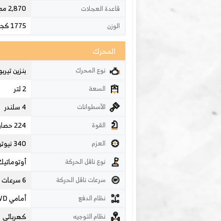
2,870 مم
قاعدة العجلات
1775 كجم
الوزن
المحرك
بنزين تيربو
نوع المحرك
2 لتر
السعة
4 سلندر
الأسطوانات
224 حصان
القوة
340 نيوتن متر
العزم
أوتوماتيك
نوع ناقل الحركة
6 سرعات
سرعات ناقل الحركة
أمامي FWD
نظام الدفع
كهربائي
نظام التوجيه