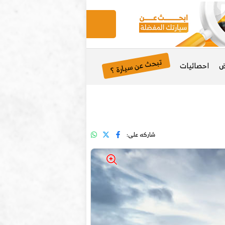
تبحث عن سيارة ؟
ض
احصائيات
شاركه على: