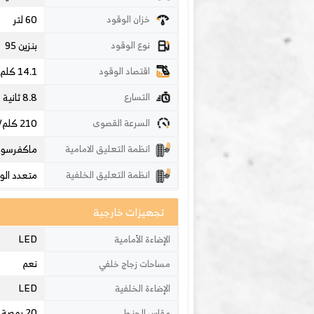
60 لتر
خزان الوقود
بنزين 95
نوع الوقود
14.1 كلم/لتر
اقتصاد الوقود
8.8 ثانية
التسارع
210
كلم
السرعة القصوى
ماكفرسون
انظمة التعليق الامامية
متعدد الو
انظمة التعليق الخلفية
تجهيزات خارجية
LED
الإضاءة الأمامية
نعم
مساحات زجاج خلفي
LED
الإضاءة الخلفية
20 بوصة
مقاس الجنط