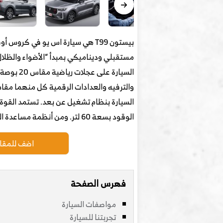
بيستون T99 هي سيارة اس يو في ك
السيارة 
الوقود بسعة 60 لتر. ومن أنظمة مساعدة السائق كاميرات الرؤية الشاملة 360 درجة ونظام مساعدة الركن ومساعد صعود ونزول المرتفعات.
اضف للمقار
فهرس الصفحة
مواصفات السيارة
تجربتنا للسيارة