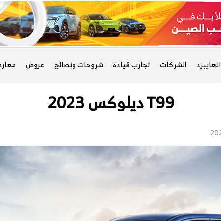
لهايبرد
الشركات
تجارب قيادة
شروحات ونصائح
عروض
معار
T99 ديلوكس 2023