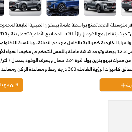
روس أوفر متوسطة الحجم تصنع بواسطة علامة بيستون الصينية التابعة لمجموع
على عجلات رياضية مقاس 20 بوصة والمرايا الخارجية كهربائية بالكامل مع دعم التدفئة.، وبالن
والترفيه والعدادات الرقمية كل منهما مقاس 12.3 بوصة، وتوجد شاشة عاملة باللمس للتحكم في 
قارن مع با
نة