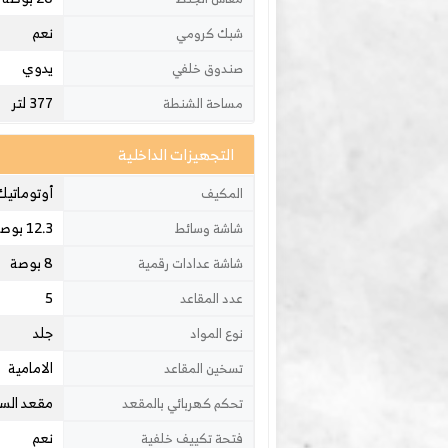
نعم
شبك كرومي
يدوي
صندوق خلفي
377 لتر
مساحة الشنطة
التجهيزات الداخلية
أوتوماتيك
المكيف
12.3 بوصة
شاشة وسائط
8 بوصة
شاشة عدادات رقمية
5
عدد المقاعد
جلد
نوع المواد
الامامية
تسخين المقاعد
مقعد السا
تحكم كهربائي بالمقعد
نعم
فتحة تكييف خلفية