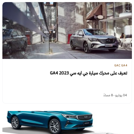
GAC GA4
تعرف على محرك سيارة جي ايه سي GA4 2023
04 يوليو - 8 مساءً