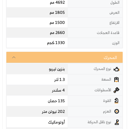
4692 مم
الطول
1805 مم
العرض
1500 مم
الارتفاع
2660 مم
قاعدة العجلات
1330 كجم
الوزن
المحرك
بنزين تيربو
نوع المحرك
1.3 لتر
السعة
4 سلندر
الأسطوانات
135 حصان
القوة
202 نيوتن متر
العزم
أوتوماتيك
نوع ناقل الحركة