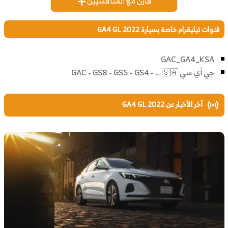
قارن مع المنافسيين
قنوات تيليقرام خاصة بسيارة GA4 GL 2022
GAC_GA4_KSA
أخر الأخبار عن GA4 GL 2022