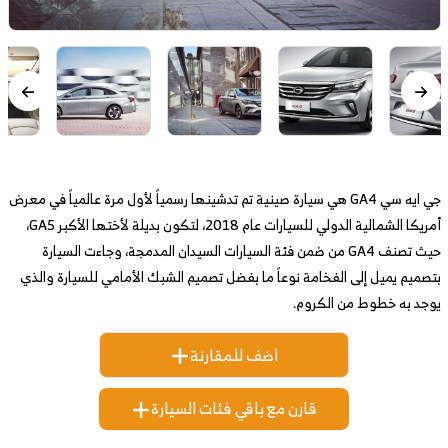
جي ايه سي GA4 هي سيارة صينية تم تدشينها رسمياً لأول مرة عالمياً في معرض
أمريكا الشمالية الدولي للسيارات عام 2018، لتكون بديلة لأختها الأكبر GA5،
حيث تصنف GA4 من ضمن فئة السيارات السيدان المدمجة، وجاءت السيارة
بتصميم يميل إلى الفخامة نوعاً ما بفضل تصميم الشبك الأمامي للسيارة والذي
يوجد به خطوط من الكروم.
اضف للمقارنة
قارن مع باقي فئات السيارة