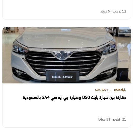
12 نوفمبر - 6 مساءً
بايك D50
GAC GA4
مقارنة بين سيارة بايك D50 وسيارة جي ايه سي GA4 بالسعودية
21 أكتوبر - 11 صباحًا