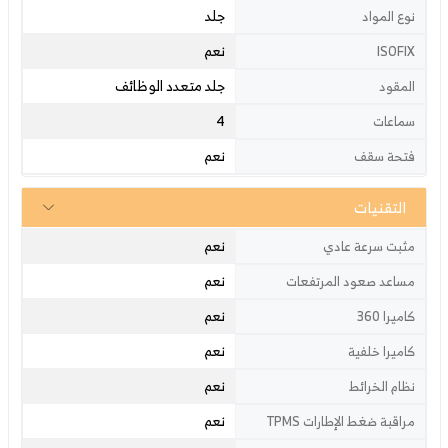
جلد
نوع المواد
نعم
ISOFIX
جلد متعدد الوظائف
المقود
4
سماعات
نعم
فتحة سقف
التقنيات
نعم
مثبت سرعة عادي
نعم
مساعد صعود المرتفعات
نعم
كاميرا 360
نعم
كاميرا خلفية
نعم
نظام الخرائط
نعم
مراقبة ضغط الإطارات TPMS