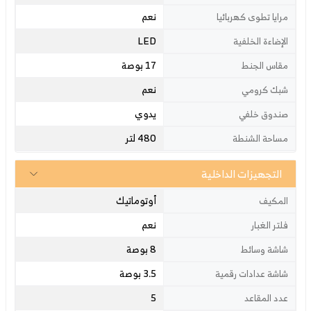
نعم
مرايا تطوى كهربائيا
LED
الإضاءة الخلفية
17 بوصة
مقاس الجنط
نعم
شبك كرومي
يدوي
صندوق خلفي
480 لتر
مساحة الشنطة
التجهيزات الداخلية
أوتوماتيك
المكيف
نعم
فلتر الغبار
8 بوصة
شاشة وسائط
3.5 بوصة
شاشة عدادات رقمية
5
عدد المقاعد