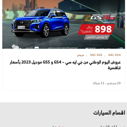
GAC GS4
GAC GS5
عروض
عروض اليوم الوطني من جي ايه سي – GS4 و GS5 موديل 2023 بأسعار
تنافسية
20 سبتمبر - 11 صباحًا
اقسام السيارات
سيارات قادمة
عروض