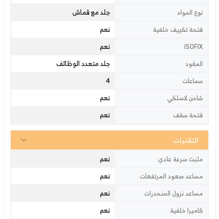
جلد مع قماش
نوع المواد
نعم
فتحة تكييف خلفية
نعم
ISOFIX
جلد متعدد الوظائف
المقود
4
سماعات
نعم
شاحن لاسلكي
نعم
فتحة سقف
التقنيات
نعم
مثبت سرعة عادي
نعم
مساعد صعود المرتفعات
نعم
مساعد نزول المنحدرات
نعم
كاميرا خلفية