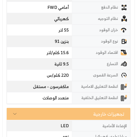
أمامي FWD
نظام الدفع
كهربائي
نظام التوجيه
55 لتر
خزان الوقود
بنزين 91
نوع الوقود
15.6 كلم/لتر
اقتصاد الوقود
9.5 ثانية
التسارع
220
كلم/س
السرعة القصوى
ماكفرسون - مستقل
انظمة التعليق الامامية
متعدد الوصلات
انظمة التعليق الخلفية
تجهيزات خارجية
LED
الإضاءة الأمامية
نعم
مرايا تطوى كهربائيا