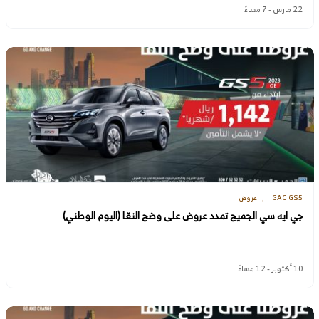
22 مارس - 7 مساءً
GAC GS5
عروض
جي ايه سي الجميح تمدد عروض على وضح النقا (اليوم الوطني)
10 أكتوبر - 12 مساءً