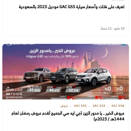
تعرف على فئات وأسعار سيارة GAC GS5 موديل 2023 بالسعودية
20 مايو - 11 مساءً
GAC GS8
GAC GS3
GAC GS5
عروض
عروض الخير .. يا مدور الزين (جي ايه سي الجميح تُقدم عروض رمضان لعام
1444هـ / 2023م)