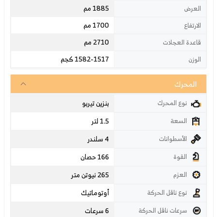
1885 مم
العرض
1700 مم
الارتفاع
2710 مم
قاعدة العجلات
1582-1517 كجم
الوزن
المحرك
بنزين تيربو
نوع المحرك
1.5 لتر
السعة
4 سلندر
الأسطوانات
166 حصان
القوة
265 نيوتن متر
العزم
أوتوماتيك
نوع ناقل الحركة
6 سرعات
سرعات ناقل الحركة