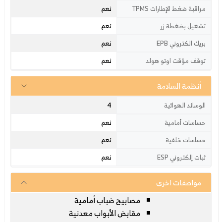
نعم
مراقبة ضغط الإطارات TPMS
نعم
تشغيل بضغطة زر
نعم
بريك الكتروني EPB
نعم
توقف مؤقت اوتو هولد
أنظمة السلامة
4
الوسائد الهوائية
نعم
حساسات أمامية
نعم
حساسات خلفية
نعم
ثبات إلكتروني ESP
مواصفات اخرى
مصابيح ضباب أمامية
مقابض الأبواب معدنية