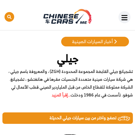
أخبار السيارات الصينية
جيلي
تشجيانغ جيلي القابضة المجموعة المحدودة (ZGH) ، والمعروفة باسم جيلي ،
هي شركة سيارات صينية متعددة الجنسيات مقرها في هانغتشو ، تشجيانغ.
الشركة مملوكة للقطاع الخاص من قبل الملياردير الصيني قطب الأعمال لي
شوفو. تأسست في عام 1986 ودخلت
...إقرأ المزيد
تصفح واختر من بين سيارات جيلي الحديثة