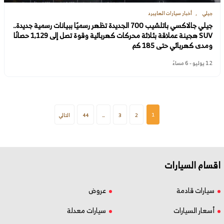
جيلي
أخبار سيارات الهايبرد
جيلي جالاكسي باتلشيب 700 الجديدة تظهر رسميًا ببيانات رسمية جديدة..
SUV هجينة عملاقة بثلاثة محركات كهربائية وقوة تصل إلى 1,129 حصانًا
ومدى كهربائي حتى 185 كم
12 يوليو - 6 مساءً
1
2
3
…
44
التالي
اقسام السيارات
سيارات قادمة
عروض
أسعار السيارات
سيارات معدلة