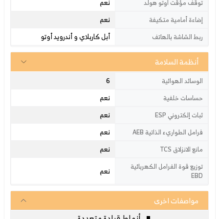
نعم
توقف مؤقت اوتو هولد
نعم
إضاءة أمامية متكيفة
أبل كاربلاي و أندرويد أوتو
ربط الشاشة بالهاتف
أنظمة السلامة
6
الوسائد الهوائية
نعم
حساسات خلفية
نعم
ثبات إلكتروني ESP
نعم
فرامل الطواريء الذاتية AEB
نعم
مانع الانزلاق TCS
توزيع قوة الفرامل الكهربائية
نعم
EBD
مواصفات اخرى
أنماط قيادة متعددة