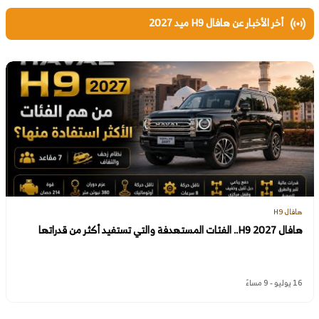
أخر الأخبار عن هافال H9 ميد 2027
هافال H9
هافال H9 2027.. الفئات المستهدفة والتي تستفيد أكثر من قدراتها
16 يوليو - 9 مساءً