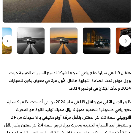
هافال H9 هي سيارة دفع رباعي تنتجها شركة تصنيع السيارات الصينية جريت
وول موتور تحت العلامة التجارية هافال. لأول مرة في معرض بكين للسيارات
2014 وبدأت الإنتاج في نوفمبر 2014.
ظهر الجيل الثاني من هافال H9 في يناير 2024 ، والتي أصبحت تظهر كسيارة
دفع رباعي صندوقية بتصميم مميز. لا يزال محرك توليد القوة هو المحرك
التوربيني سعة 2.0 لتر المقترن بناقل حركة أوتوماتيكي بـ 8 سرعات من ZF
وستتوفر أيضا السيارة الجديدة بمحرك ديزل توربو سعة 2.4 لتر مقترن بخيار ناقل
حركة أوتوماتيكي بـ 9 سرعات. ومن خلال شبكة السيارات الصينية تتعرفون على