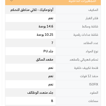
التجهيزات الداخلية
أوتوماتيك - ثلاثي مناطق التحكم
المكيف
نعم
فلتر الغبار
14.6 بوصة
شاشة وسائط
10.25 بوصة
شاشة عدادات رقمية
7
عدد المقاعد
جلد PU
نوع المواد
مقعد السائق
تحكم كهربائي بالمقعد
نعم
فتحة تكييف خلفية
نعم
منفذ 12 فولت
نعم
ISOFIX
جلد متعدد الوظائف
المقود
8
سماعات