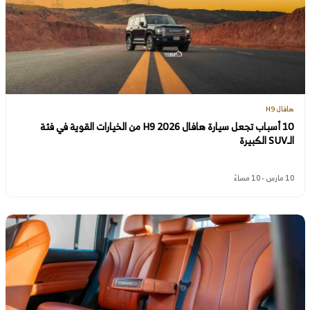
هافال H9
10 أسباب تجعل سيارة هافال H9 2026 من الخيارات القوية في فئة
الـSUV الكبيرة
10 مارس - 10 مساءً