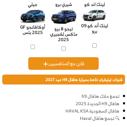
لينك اند كو
شيري برو
جيلي
لينك أند كو 09
أوكافانجو GF
تيجو 8 برو
برو
2025 بلس
ماكس لكجيري
2025
قارن مع المنافسيين
قنوات تيليقرام خاصة بسيارة هافال H9 ميد 2027
تجمع ملاك هافال h9
هافال H9 الجديدة 2025
هافال السعودية HAVAL KSA
🔍 تجمع هافال Haval