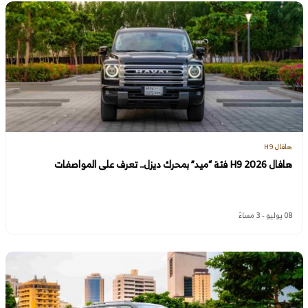
هافال H9
هافال H9 2026 فئة “ميد” بمحرك ديزل.. تعرف على المواصفات
08 يوليو - 3 مساءً