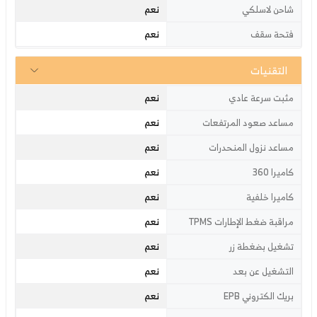
نعم
شاحن لاسلكي
نعم
فتحة سقف
التقنيات
نعم
مثبت سرعة عادي
نعم
مساعد صعود المرتفعات
نعم
مساعد نزول المنحدرات
نعم
كاميرا 360
نعم
كاميرا خلفية
نعم
مراقبة ضغط الإطارات TPMS
نعم
تشغيل بضغطة زر
نعم
التشغيل عن بعد
نعم
بريك الكتروني EPB