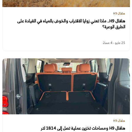
هافال H9
هافال H9.. ماذا تعني زوايا الاقتراب والخوض بالمياه في القيادة على
الطرق الوعرة؟
25 مايو - 4 مساءً
هافال H9
هافال H9 ومساحات تخزين عملية تصل إلى 1814 لتر