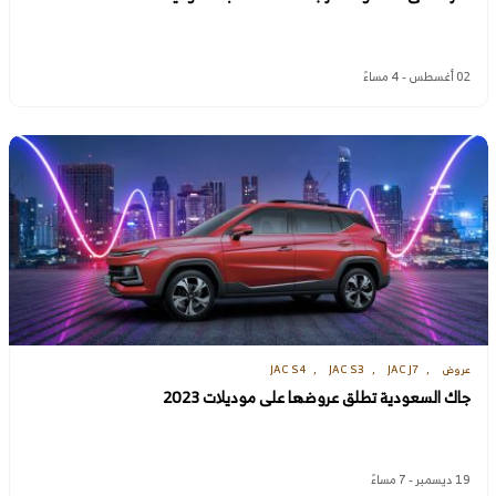
02 أغسطس - 4 مساءً
عروض
JAC J7
JAC S3
JAC S4
جاك السعودية تطلق عروضها على موديلات 2023
19 ديسمبر - 7 مساءً