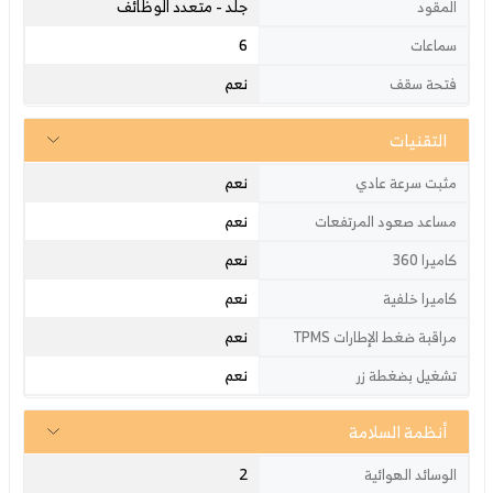
جلد - متعدد الوظائف
المقود
6
سماعات
نعم
فتحة سقف
التقنيات
نعم
مثبت سرعة عادي
نعم
مساعد صعود المرتفعات
نعم
كاميرا 360
نعم
كاميرا خلفية
نعم
مراقبة ضغط الإطارات TPMS
نعم
تشغيل بضغطة زر
أنظمة السلامة
2
الوسائد الهوائية