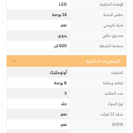
LED
الإضاءة الخلفية
16 بوصة
مقاس الجنط
نعم
شبك كرومي
يدوي
صندوق خلفي
600 لتر
مساحة الشنطة
التجهيزات الداخلية
أوتوماتيك
المكيف
8 بوصة
شاشة وسائط
5
عدد المقاعد
جلد
نوع المواد
نعم
منفذ 12 فولت
نعم
ISOFIX