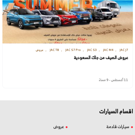
JAC J7
JAC M4
JAC S3
JAC S7 Pro
JAC T8
عروض
عروض الصيف من جاك السعودية
11 أغسطس - 9 مساءً
اقسام السيارات
سيارات قادمة
عروض