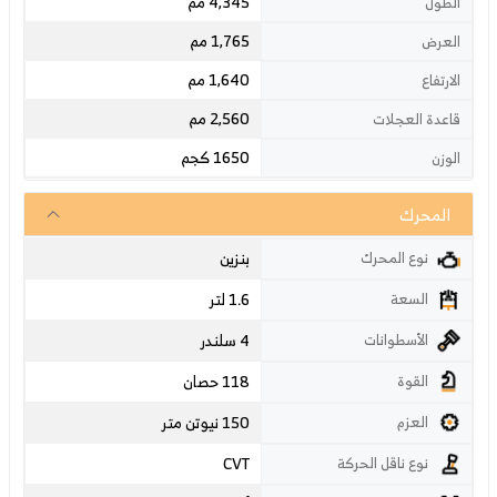
4,345 مم
الطول
1,765 مم
العرض
1,640 مم
الارتفاع
2,560 مم
قاعدة العجلات
1650 كجم
الوزن
المحرك
بنزين
نوع المحرك
1.6 لتر
السعة
4 سلندر
الأسطوانات
118 حصان
القوة
150 نيوتن متر
العزم
CVT
نوع ناقل الحركة