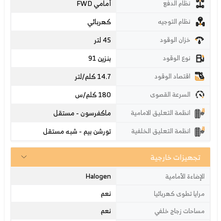
أمامي FWD
نظام الدفع
كهربائي
نظام التوجيه
45 لتر
خزان الوقود
بنزين 91
نوع الوقود
14.7 كلم/لتر
اقتصاد الوقود
180
كلم/س
السرعة القصوى
ماكفرسون - مستقل
انظمة التعليق الامامية
تورشن بيم - شبه مستقل
انظمة التعليق الخلفية
تجهيزات خارجية
Halogen
الإضاءة الأمامية
نعم
مرايا تطوى كهربائيا
نعم
مساحات زجاج خلفي