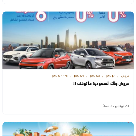
عروض
JAC J7
JAC S3
JAC S4
JAC S7 Pro
عروض جاك السعودية ما توقف !!
23 نوفمبر - 3 مساءً