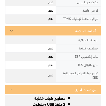
نعم
مثبت سرعة عادي
نعم
كاميرا خلفية
نعم
مراقبة ضغط الإطارات TPMS
أنظمة السلامة
2
الوسائد الهوائية
نعم
حساسات خلفية
نعم
ثبات إلكتروني ESP
نعم
مانع الانزلاق TCS
توزيع قوة الفرامل الكهربائية
نعم
EBD
مواصفات اخرى
مصابيح ضباب خفلية
2 منفذ USB + بلوتوث