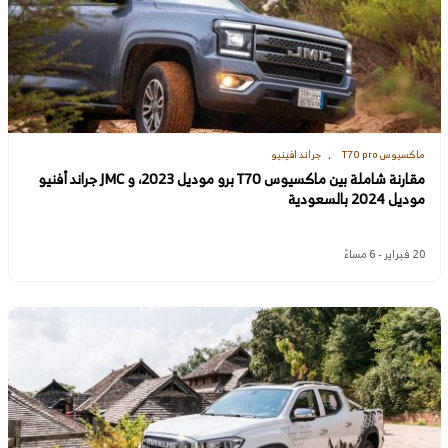
ماكسيوس T70 pro
جراند افينيو
مقارنة شاملة بين ماكسيوس T70 برو موديل 2023، و JMC جراند أفنيو
موديل 2024 بالسعودية
20 فبراير - 6 مساءً