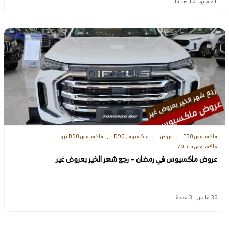
21 مايو - 10 صباحًا
ماكسيوس T90
عروض
ماكسيوس D90
ماكسيوس D90 برو
ماكسيوس T70 pro
عروض ماكسيوس في رمضان – رجع شهر الخير بعروض غير
30 مارس - 3 مساءً