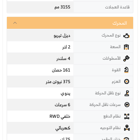
3155 مم
قاعدة العجلات
المحرك
ديزل تيربو
نوع المحرك
2 لتر
السعة
4 سلندر
الأسطوانات
161 حصان
القوة
375 نيوتن متر
العزم
يدوي
نوع ناقل الحركة
6 سرعات
سرعات ناقل الحركة
خلفي RWD
نظام الدفع
كهربائي
نظام التوجيه
75 لتر
خزان الوقود