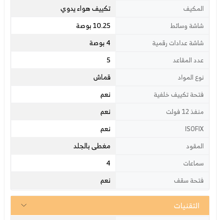
تكييف هواء يدوي
المكيف
10.25 بوصة
شاشة وسائط
4 بوصة
شاشة عدادات رقمية
5
عدد المقاعد
قماش
نوع المواد
نعم
فتحة تكييف خلفية
نعم
منفذ 12 فولت
نعم
ISOFIX
مغطى بالجلد
المقود
4
سماعات
نعم
فتحة سقف
التقنيات