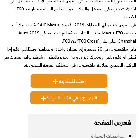
الصينية صورا للشاحنة الجديدة التي يفترض أنها تخضع للاختبار ، مما يدل على
اختلافات جذرية في الهيكل والبيك اب والمصابيح الخلفية مقارنة بـ T60
الأصلية.
في معرض شنغهاي للسيارات 2019 ، قدمت SAIC Maxus شاحنة بيك آب
جديدة ، Maxus T70. تعتمد الشاحنة ، كما تم تقديمها في 2019 Auto
Shanghai ، على طراز “T60 Cross” من T60.
تأتي ماكسيوس تي 70 مجهزة إما بغمارة واحدة أو غمارتين وبنظامي دفع إما
ثنائي أو دفع رباعي وبمحرك ديزل , ومن الجدير بالذكر أن شركة بوابة العربات هي
الوكيل الحصري لعلامة ماكسيوس في المملكة العربية السعودية.
اضف للمقارنة
قارن مع باقي فئات السيارة
فهرس الصفحة
مواصفات السيارة