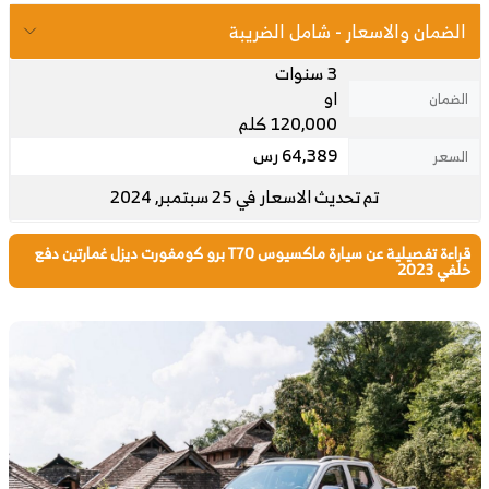
الضمان والاسعار - شامل الضريبة
3 سنوات
او
الضمان
120,000 كلم
64,389 رس
السعر
تم تحديث الاسعار في 25 سبتمبر, 2024
قراءة تفصيلية عن سيارة ماكسيوس T70 برو كومفورت ديزل غمارتين دفع
خلفي 2023