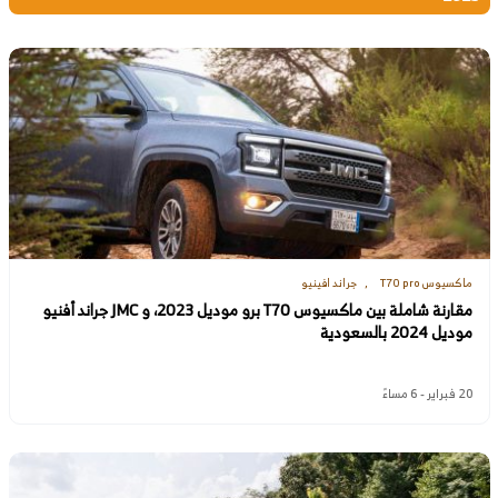
ماكسيوس T70 pro
جراند افينيو
مقارنة شاملة بين ماكسيوس T70 برو موديل 2023، و JMC جراند أفنيو
موديل 2024 بالسعودية
20 فبراير - 6 مساءً