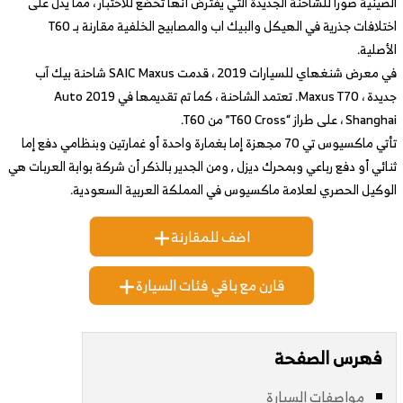
الصينية صورا للشاحنة الجديدة التي يفترض أنها تخضع للاختبار ، مما يدل على
اختلافات جذرية في الهيكل والبيك اب والمصابيح الخلفية مقارنة بـ T60
الأصلية.
في معرض شنغهاي للسيارات 2019 ، قدمت SAIC Maxus شاحنة بيك آب
جديدة ، Maxus T70. تعتمد الشاحنة ، كما تم تقديمها في 2019 Auto
Shanghai ، على طراز “T60 Cross” من T60.
تأتي ماكسيوس تي 70 مجهزة إما بغمارة واحدة أو غمارتين وبنظامي دفع إما
ثنائي أو دفع رباعي وبمحرك ديزل , ومن الجدير بالذكر أن شركة بوابة العربات هي
الوكيل الحصري لعلامة ماكسيوس في المملكة العربية السعودية.
اضف للمقارنة
قارن مع باقي فئات السيارة
فهرس الصفحة
مواصفات السيارة