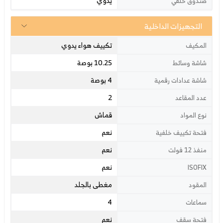
يدوي
صندوق خلفي
التجهيزات الداخلية
تكييف هواء يدوي
المكيف
10.25 بوصة
شاشة وسائط
4 بوصة
شاشة عدادات رقمية
2
عدد المقاعد
قماش
نوع المواد
نعم
فتحة تكييف خلفية
نعم
منفذ 12 فولت
نعم
ISOFIX
مغطى بالجلد
المقود
4
سماعات
نعم
فتحة سقف