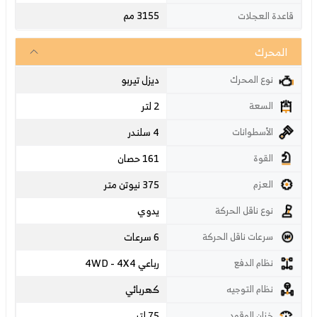
3155 مم
قاعدة العجلات
المحرك
ديزل تيربو
نوع المحرك
2 لتر
السعة
4 سلندر
الأسطوانات
161 حصان
القوة
375 نيوتن متر
العزم
يدوي
نوع ناقل الحركة
6 سرعات
سرعات ناقل الحركة
رباعي 4WD - 4X4
نظام الدفع
كهربائي
نظام التوجيه
75 لتر
خزان الوقود