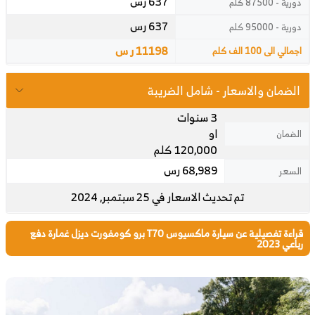
637 رس
دورية - 87500 كلم
637 رس
دورية - 95000 كلم
11198 ر س
اجمالي الى 100 الف كلم
الضمان والاسعار - شامل الضريبة
3 سنوات
او
الضمان
120,000 كلم
68,989 رس
السعر
تم تحديث الاسعار في 25 سبتمبر, 2024
قراءة تفصيلية عن سيارة ماكسيوس T70 برو كومفورت ديزل غمارة دفع
رباعي 2023