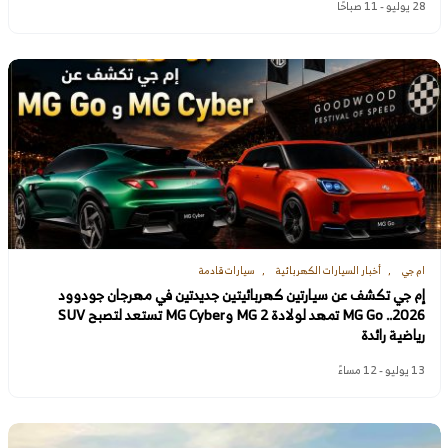
28 يوليو - 11 صباحًا
ام جي
أخبار السيارات الكهربائية
سيارات قادمة
إم جي تكشف عن سيارتين كهربائيتين جديدتين في مهرجان جودوود
2026.. MG Go تمهد لولادة MG 2 وMG Cyber تستعد لتصبح SUV
رياضية رائدة
13 يوليو - 12 مساءً