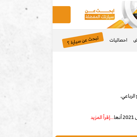
تبحث عن سيارة ؟
ض
احصائيات
...إقرأ المزيد