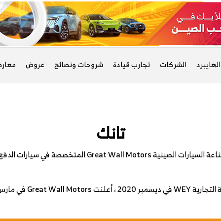
لهايبرد
الشركات
تجارب قيادة
شروحات ونصائح
عروض
معار
تانك