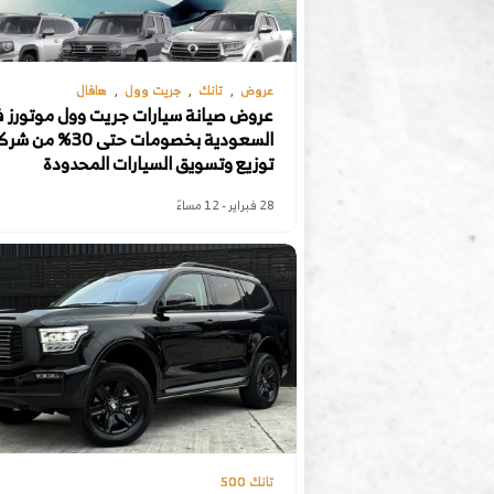
عروض
تانك
جريت وول
هافال
عروض صيانة سيارات جريت وول موتورز 
السعودية بخصومات حتى 30% من
توزيع وتسويق السيارات المحدودة
28 فبراير - 12 مساءً
تانك 500