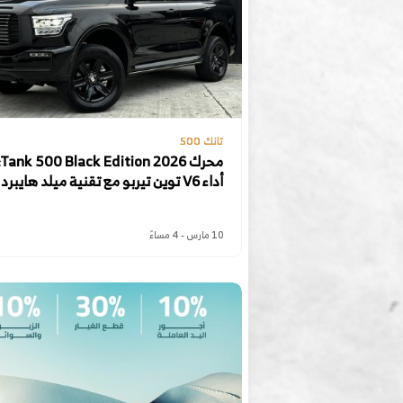
تانك 500
محرك 
أداء V6 توين تيربو مع تقنية ميلد هايبرد
10 مارس - 4 مساءً