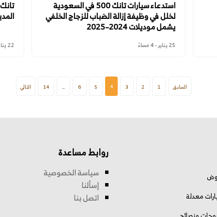
استدعاء سيارات تانك 500 في السعودية
لخلل في وظيفة إزالة الضباب للزجاج الخلفي
المدي
يشمل موديلات 2024–2025
25 يناير - 4 مساءً
22 يناير - 3 مساءً
4
السابق
1
2
3
5
6
…
14
التالي
روابط مساعدة
سياسة الخصوصية
وض
إسألنا
رات معدلة
اتصل بنا
وحات ونصائح