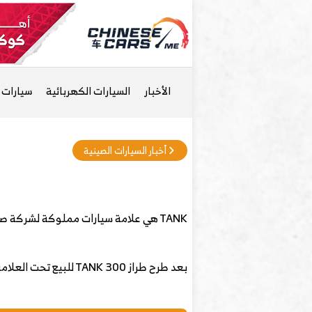
الأخبار
السيارات الكهربائية
سيارات ا
أخبار السيارات الصينية
TANK هي علامة سيارات مملوكة لشركة صناعة السيارات الصينية Great Wall Motors المتخصصة في سيارات الدفع الرباعي.
بعد طرح طراز TANK 300 للبيع تحت العلامة التجارية WEY في ديسمبر 2020 ، أعلنت Great Wall Motors في مارس 2021 أنها