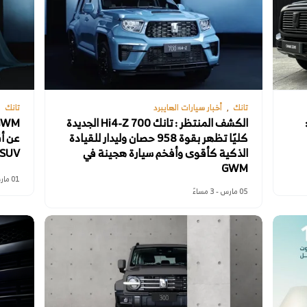
تانك
أخبار سيارات الهايبرد
تانك
Tank 500 Black Edition 2026:
الكشف المنتظر : تانك 700 Hi4-Z الجديدة
كليًا تظهر بقوة 958 حصان وليدار للقيادة
الذكية كأقوى وأفخم سيارة هجينة في
SUV هجينة في تاريخ العلام
GWM
01 مارس - 1 مساءً
05 مارس - 3 مساءً