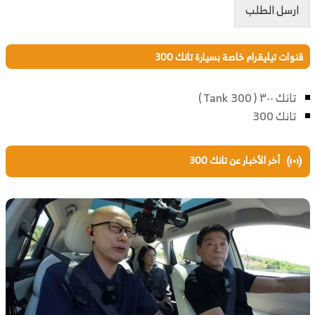
ارسل الطلب
قنوات تيليقرام خاصة بسيارة تانك 300
تانك ٣٠٠ ( Tank 300 )
تانك 300
أخر الأخبار عن تانك 300