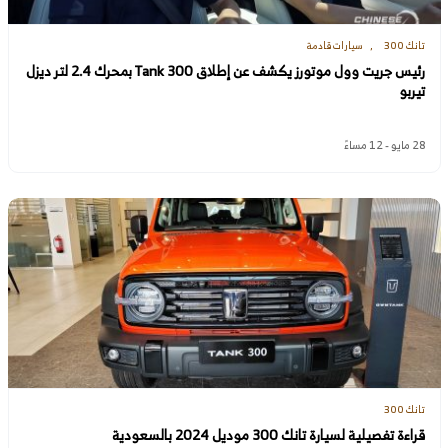
تانك 300
سيارات قادمة
رئيس جريت وول موتورز يكشف عن إطلاق Tank 300 بمحرك 2.4 لتر ديزل
تيربو
28 مايو - 12 مساءً
تانك 300
قراءة تفصيلية لسيارة تانك 300 موديل 2024 بالسعودية