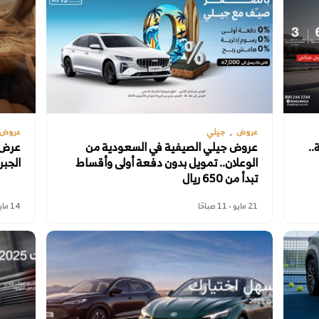
عروض
جيلي
عروض
دية..
عروض جيلي الصيفية في السعودية من
عرض ج
الوعلان.. تمويل بدون دفعة أولى وأقساط
الجبر
تبدأ من 650 ريال
21 مايو - 11 صباحًا
14 مايو - 10 صباحًا