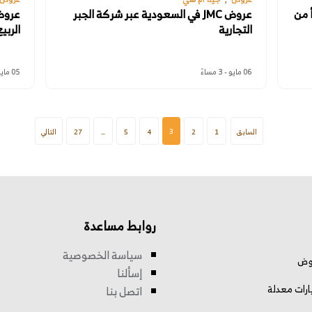
 من
عروض JMC في السعودية عبر شركة الجبر
عروض
التجارية
الربي
06 مايو - 3 مساءً
05 مايو - 4 مساءً
3
السابق
1
2
4
5
…
27
التالي
روابط مساعدة
سياسة الخصوصية
وض
إسألنا
رات معدلة
اتصل بنا