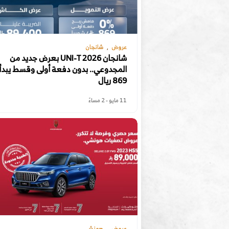
عروض
شانجان
شانجان UNI-T 2026 بعرض جديد من
المجدوعي.. بدون دفعة أولى وقسط يبدأ
869 ريال
11 مايو - 2 مساءً
عروض
هونشي