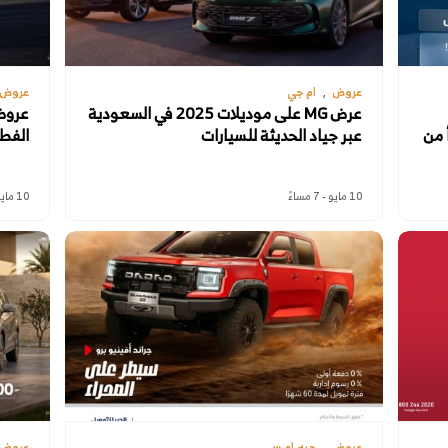
عروض
ام جي
عروض
عرض MG على موديلات 2025 في السعودية
 من
عبر جياد الحديثة للسيارات
الفط
10 مايو - 7 مساءً
10 مايو - 5 مساءً
عروض
جيه ام سي
عروض