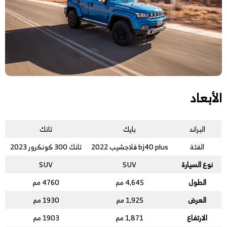
الأبعاد
البراند
بايك
تانك
الفئة
bj40 plus فلاجشيب 2022
تانك 300 كونكرور 2023
نوع السيارة
SUV
SUV
الطول
4,645 مم
4760 مم
العرض
1,925 مم
1930 مم
الارتفاع
1,871 مم
1903 مم