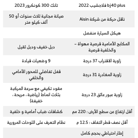
bj40 plus فلاجشيب 2022
تانك 300 كونكرور 2023
صيانة مجانية ثلاث سنوات أو 50
ناقل حركة من شركة Aisin
ألف كيلو متر
هيكل السيارة منفصل
المكابح الأمامية قرصية مهواة –
دبل خفيف ودبل ثقيل
والخلفية قرصية
زاوية الاقتراب 37 درجة
9 وضعيات قيادة
قفل تفاضلي للمحور الأمامي
زاوية المغادرة 31 درجة
والخلفي
مقود تكيفي مع سرعة المركبة
زاوية عبور عائق 23 درجة
بثلاث انماط (رياضية ، مريحة ،
خفيفة)
أقل ارتفاع عن سطح الأرض : 220 مم
كشافات ضباب أمامية و خلفية
أقل نصف قطر التفاف : 12.5 م
نظام التعرف على اللوحات المرورية
إطار احتياطي بحجم كامل