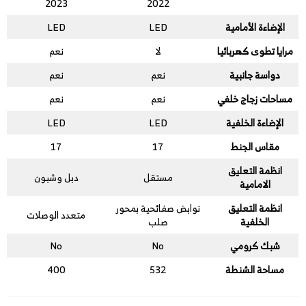
2023
2022
الإضاءة الأمامية
LED
LED
مرايا تطوى كهربائيا
لا
نعم
دواسة جانبية
نعم
نعم
مساحات زجاج خلفي
نعم
نعم
الإضاءة الخلفية
LED
LED
مقاس الجنط
17
17
انظمة التعليق
مستقل
دبل وشبون
الامامية
انظمة التعليق
نوابض صفائحية بمحور
متعدد الوصلات
الخلفية
صلب
شبك كرومي
No
No
مساحة الشنطة
532
400