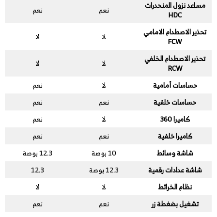
مساعد نزول المنحدرات
نعم
نعم
HDC
تحذير الاصطدام الامامي
لا
لا
FCW
تحذير الاصطدام الخلفي
لا
لا
RCW
حساسات أمامية
لا
نعم
حساسات خلفية
نعم
نعم
كاميرا 360
لا
نعم
كاميرا خلفية
نعم
نعم
شاشة وسائط
10 بوصة
12.3 بوصة
شاشة عدادات رقمية
12.3 بوصة
12.3
نظام الخرائط
لا
لا
تشغيل بضغطة زر
نعم
نعم