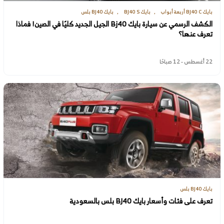
بايك BJ40 C أربعة أبواب
بايك BJ40 S
بايك BJ40 بلس
الكشف الرسمي عن سيارة بايك Bj40 الجيل الجديد كليًا في الصين! فماذا
تعرف عنها؟
22 أغسطس - 12 صباحًا
بايك BJ40 بلس
تعرف على فئات وأسعار بايك BJ40 بلس بالسعودية