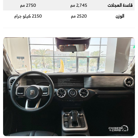
قاعدة العجلات
2,745 مم
2750 مم
الوزن
2520 مم
2150 كيلو جرام