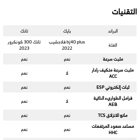
التقنيات
البراند
بايك
تانك
bj40 plus فلاجشيب
تانك 300 كونكرور
الفئة
2023
2022
مثبت سرعة
نعم
نعم
مثبت سرعة متكيف رادار
لا
نعم
ACC
ثبات إلكتروني ESP
نعم
نعم
فرامل الطواريء الذاتية
لا
نعم
AEB
مانع الانزلاق TCS
نعم
نعم
مساعد صعود المرتفعات
نعم
نعم
HHC