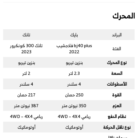
المحرك
البراند
بايك
تانك
bj40 plus فلاجشيب
تانك 300 كونكرور
الفئة
2023
2022
نوع المحرك
بنزين تيربو
بنزين تيربو
السعة
2.3 لتر
2 لتر
الأسطوانات
4 سلندر
4 سلندر
القوة
250 حصان
217 حصان
العزم
350 نيوتن متر
387 نيوتن متر
نظام الدفع
رباعي 4WD – 4X4
رباعي 4WD – 4X4
نوع ناقل الحركة
أوتوماتيك
أوتوماتيك
سرعات ناقل