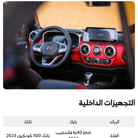
التجهيزات الداخلية
البراند
بايك
تانك
bj40 plus فلاجشيب
الفئة
تانك 300 كونكرور 2023