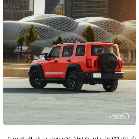
تأتي تانك 300 بفئتين لدى وكيلها شركة توزيع وتسويق السيارات المحدودة