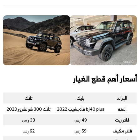
أسعار أهم قطع الغيار
البراند
بايك
تانك
الفئة
bj40 plus فلاجشيب 2022
تانك 300 كونكرور 2023
فلتر زيت
49 رس
33 ر س
فلتر مكيف
59 رس
62 رس