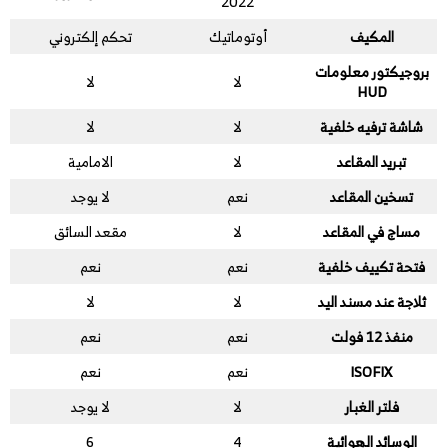
2022
المكيف
أوتوماتيك
تحكم إلكتروني
بروجيكتور معلومات
لا
لا
HUD
شاشة ترفيه خلفية
لا
لا
تبريد المقاعد
لا
الامامية
تسخين المقاعد
نعم
لا يوجد
مساج في المقاعد
لا
مقعد السائق
فتحة تكييف خلفية
نعم
نعم
ثلاجة عند مسند اليد
لا
لا
منفذ 12 فولت
نعم
نعم
ISOFIX
نعم
نعم
فلتر الغبار
لا
لا يوجد
الوسائد الهوائية
4
6