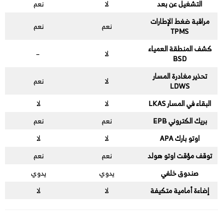
التشغيل عن بعد
لا
نعم
مراقبة ضغط الإطارات
نعم
نعم
TPMS
كشف المنطقة العمياء
لا
–
BSD
تحذير مغادرة المسار
لا
نعم
LDWS
البقاء في المسار LKAS
لا
لا
بريك الكتروني EPB
نعم
نعم
اوتو بارك APA
لا
لا
توقف مؤقت اوتو هولد
نعم
نعم
صندوق خلفي
يدوي
يدوي
إضاءة أمامية متكيفة
لا
لا