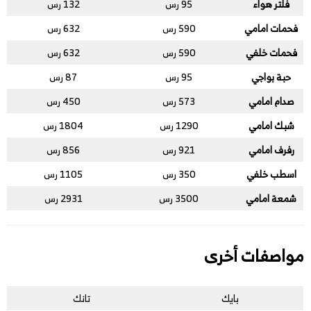
فلتر هواء
95 رس
132 رس
فحمات امامي
590 رس
632 رس
فحمات خلفي
590 رس
632 رس
حبة بواجي
95 رس
87 رس
صدام امامي
573 رس
450 رس
شبك امامي
1290 رس
1804 رس
رفرف امامي
921 رس
856 رس
اسطب خلفي
350 رس
1105 رس
شمعة امامي
3500 رس
2931 رس
مواصفات أخرى
بايك
تانك