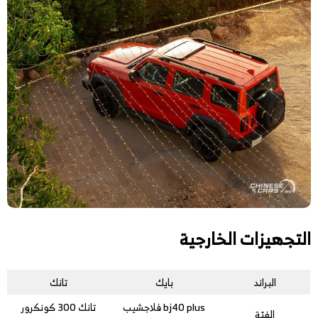
التجهيزات الخارجية
البراند
بايك
تانك
bj40 plus فلاجشيب
تانك 300 كونكرور
الفئة