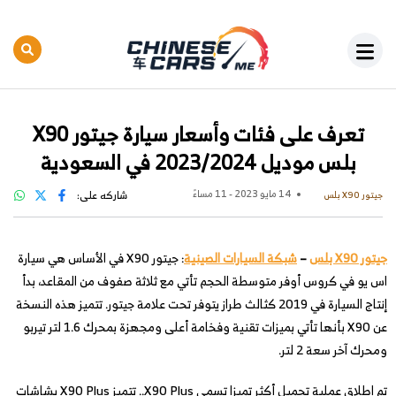
تعرف على فئات وأسعار سيارة جيتور X90
بلس موديل 2023/2024 في السعودية
14 مايو 2023 - 11 مساءً
شاركه على:
جيتور X90 بلس
جيتور X90 بلس
–
شبكة السيارات الصينية
: جيتور X90 في الأساس هي سيارة
اس يو في كروس أوفر متوسطة الحجم تأتي مع ثلاثة صفوف من المقاعد، بدأ
إنتاج السيارة في 2019 كثالث طراز يتوفر تحت علامة جيتور. تتميز هذه النسخة
عن X90 بأنها تأتي بميزات تقنية وفخامة أعلى ومجهزة بمحرك 1.6 لتر تيربو
ومحرك آخر سعة 2 لتر.
تم إطلاق عملية تجميل أكثر تميزا تسمى X90 Plus.. تتميز X90 Plus بشاشات