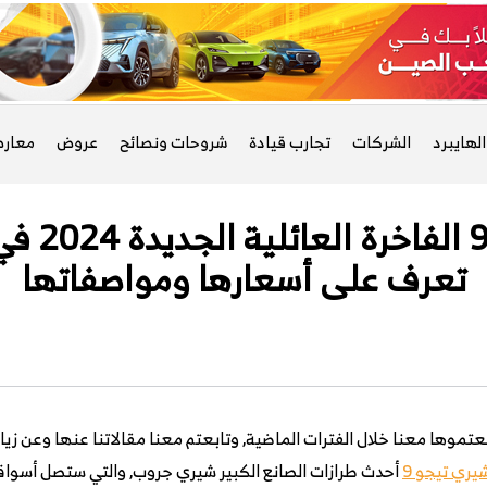
لهايبرد
الشركات
تجارب قيادة
شروحات ونصائح
عروض
معار
رسميًا شي
تعرف على أسعارها ومواصفاتها
بعتموها معنا خلال الفترات الماضية, وتابعتم معنا مقالاتنا عنها وعن زي
يري تيجو 9
أحدث طرازات الصانع الكبير شيري جروب, والتي ستصل أسواق