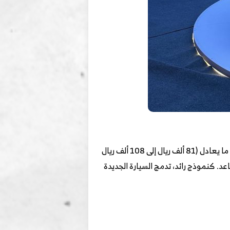
اليوم رسميًا تم إطلاق شيري تيجو 9، وأطلقت السيارة الجديدة ما مجموعه 5 فئات، بسعر 152900 إلى 203900 يوان ما يعادل (81 ألف ريال إلى 108 ألف ريال
وضع السيارة الجديدة على أنها سيارة رياضية متعددة الاستخدامات متوسطة الحجم ، وتتوفر بـ 5 و 7 مقاعد. كنموذج رائد، تدمج السيارة الجديدة