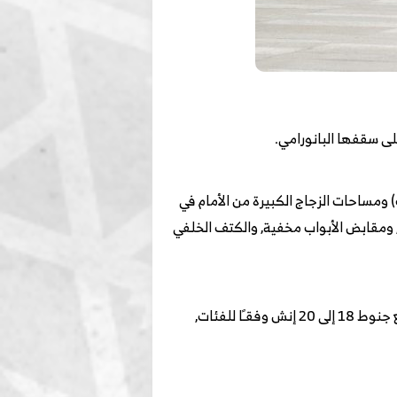
لى سقفها البانورامي.
فاست باك) ومساحات الزجاج الكبيرة من الأمام في
جانب والتي تضيق كلما اقتربت من النافذة الجانبية الخلفية للمقاعد, ولمسات اللون الأسود على جميع الأعمدة B,C, ومقابض الأبواب مخفية, والكتف الخلفي
أقواس العجلات مصممة بتجويف قوسي دون وجود بلاستيك على حوافها للحماية ولكنها تحمل الطابع العصري, مع جنوط 18 إلى 20 إنش وفقـًا للفئات,