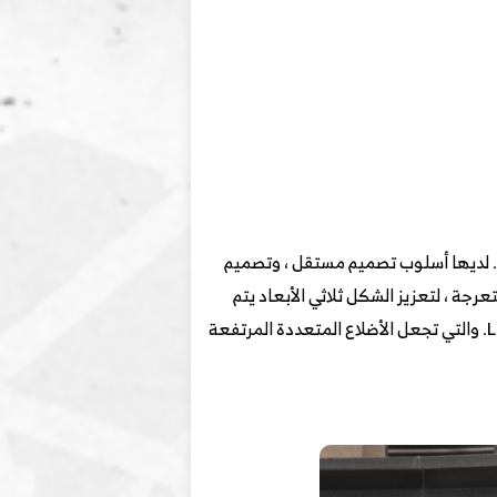
ن حيث تصميم المظهر. لديها أسلوب تصميم مستقل ، وتصميم
جة ، لتعزيز الشكل ثلاثي الأبعاد يتم
توصيل مجموعة المصباح بالشبكة المركزية ، وجسم المصباح نحيف الشكل ويتضمن تصميم العدسات الأمامية الـ LED. والتي تجعل الأضلاع المتعددة المرتفعة