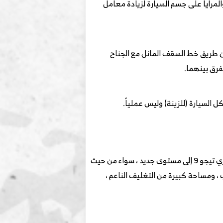
المرايا على جسم السيارة لزيادة معامل
ن طريق خط السقف المائل مع الجناح
السيارة (للزينة) وليس عملياً.
من حيث التصميم الداخلي لسيارة شيري تيجو 9، مقارنةً بالمقصورة الداخلية لعائلة تيجو في الماضي ، تم الارتقاء بشيري تيجو 9 إلى مستوى جديد ، سواء من حيث
، ومساحة كبيرة من التغليف الناعم ،