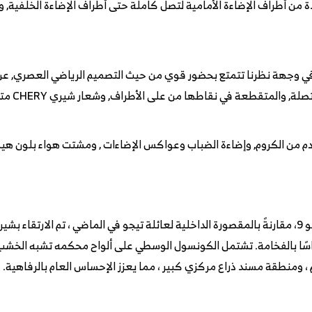
ة من أطراف الإضاءة الأمامية لتصل كاملة حتى أطراف الإضاءة الخلفية, و
 في وجهة نظرنا تتمتع بحضور قوي من حيث التصميم الرياضي العصري, ع
 والمتقطعة في نقاطها من على الأطراف, وشعار شيري CHERY متفرق بينهما.
م من الكروم, وإضاءة الضباب وعواكس الإضاءات , ومشتت هواء بلون هيكل 
اسًا بالفخامة. تشتمل الكونسول الوسطي على ألواح محكمه تشبه الخشب 
، ومنطقة مسند ذراع مركزي كبير ، مما يعزز الإحساس العام بالرفاهية.