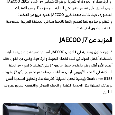
أو الرفاهية، أو الجودة، أو لتعزيز الوضع الاجتماعي من خلال امتلاك JAECOO.
حرص الفريق على تقديم منتج ذكي للغاية ومجهز جيدًا بجميع التقنيات
المتطورة ، حيث كانت مهمة فريق JAECOO تقديم مزيج من الفخامة
والتكنولوجيا مع لغة تصميم رائعة للنخبة هنا في المملكة العربية السعودية،
وقد نجحوا دون أدنى شك.
المزيد عن
JAECOO J7
لا توجد حلول وسطية في قاموس JAECOO. لقد تم تصميمه وتطويره بعناية
باستخدام أفضل المواد في فئته لضمان الجودة والرفاهية. وغني عن القول، فقد
أصبح الأمر أكثر وضوحاً عندما حصل جايكو J7 على تصنيف 5 نجوم من لجنة
السلامة في الاتحاد الأوروبي. ليس هذا فحسب، فقد تم تجهيز جايكو J7 بشريحة
Qualcomm 8155 رئيسية لجعل السيارة أكثر سلاسة، وتحقيق استجابة أسرع
لوظائف السيارة مثل الملاحة الذكية والتحكم الصوتي والتكيف السريع لظروف
الطريق.