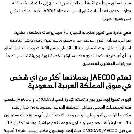
تمنح السائق مزيداً من الثقة أثناء القيادة، وإذا احتاج إلى ذلك، فيمكنه بثقة
تجاوز الحدود، فقد أشاد عشاق السيارات بنظام ARDIS (نظام القيادة الذكي
على جميع الطرق).
فهي قادرة على تغيير استجابة السيارة لـ 7 سيناريوهات مختلفة ، حضرية،
ضواحي، صحارى، طرق سريعة، جبال، معابر مائية، طين، وثلج، وحتى مناسبة
لمناخ بارد مثل تبوك، لضمان راحة السائق في جميع الأوقات وعدم الحاجة للقلق
بشأن أي ظروف، كما تتمتع هذه السيارة بشخصية قوية وجريئة تتناسب تماماً
مع رغبات المشترين المحتملين.
تهتم
JAECOO
بعملائها أكثر من أي شخص
في سوق المملكة العربية السعودية
اتبع ما تدعوا إليه، قرار جريء اتخذته الإدارة العليا لـ OMODA و JAECOO لكسب
ثقة المستهلك المحلي هنا في المملكة العربية السعودية من خلال إنشاء
مكتبها الرئيسي الدولي في الرياض وعدم الاعتماد على أي موزع حيث سيتولون
تلك العملية بأنفسهم وسيتواصلون مع عملائهم مباشرة، وقد تم تحقيق ذلك
من قبل OMODA & JAECOO حيث إنهم يؤسسون مكتباُ رئيسياُ لشركة أجنبية