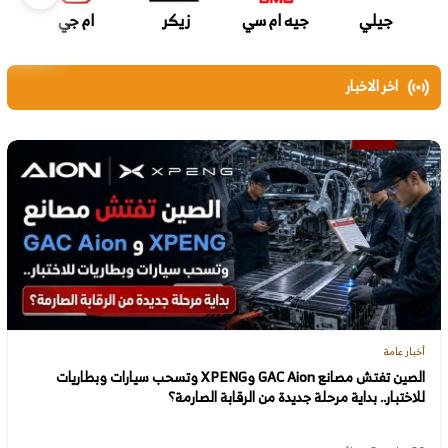
جيلي
جيه ام سي
زيكر
ام جي
اخر الاخبار
أخبار عامة
الصين تفتش مصانع GAC Aion وXPENG وتسحب سيارات وبطاريات
للاختبار.. بداية مرحلة جديدة من الرقابة الصارمة؟