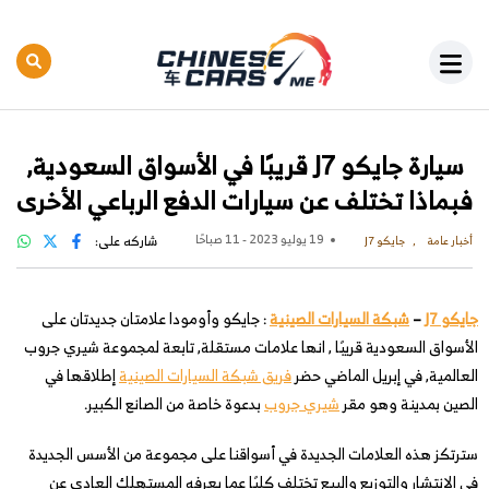
سيارة جايكو J7 قريبًا في الأسواق السعودية,
فبماذا تختلف عن سيارات الدفع الرباعي الأخرى
19 يوليو 2023 - 11 صباحًا
شاركه على:
أخبار عامة
جايكو J7
جايكو J7
–
شبكة السيارات الصينية
: جايكو وأومودا علامتان جديدتان على
الأسواق السعودية قريبًا , انها علامات مستقلة, تابعة لمجموعة شيري جروب
العالمية, في إبريل الماضي حضر
فريق شبكة السيارات الصينية
إطلاقها في
الصين بمدينة وهو مقر
شيري جروب
بدعوة خاصة من الصانع الكبير.
سترتكز هذه العلامات الجديدة في أسواقنا على مجموعة من الأسس الجديدة
في الانتشار والتوزيع والبيع تختلف كليًا عما يعرفه المستهلك العادي عن