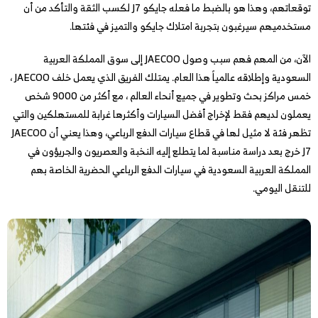
توقعاتهم، وهذا هو بالضبط ما فعله جايكو J7 لكسب الثقة والتأكد من أن
مستخدميهم سيرغبون بتجربة امتلاك جايكو والتميز في فئتها.
الآن، من المهم فهم سبب وصول JAECOO إلى سوق المملكة العربية
السعودية وإطلاقه عالمياً هذا العام. يمتلك الفريق الذي يعمل خلف JAECOO ،
خمس مراكز بحث وتطوير في جميع أنحاء العالم ، مع أكثر من 9000 شخص
يعملون لديهم فقط لإخراج أفضل السيارات وأكثرها غرابة للمستهلكين والتي
تظهر فئة لا مثيل لها في قطاع سيارات الدفع الرباعي، وهذا يعني أن JAECOO
J7 خرج بعد دراسة مناسبة لما يتطلع إليه النخبة والعصريون والجريؤون في
المملكة العربية السعودية في سيارات الدفع الرباعي الحضرية الخاصة بهم
للتنقل اليومي.