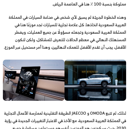
مملوكة بنسبة 100 ٪ هنا في العاصمة الرياض.
وهذه الخطوة الجريئة لم يسبق لأي شخص في صناعة السيارات في المملكة
العربية السعودية اتخاذها. كل علامة تجارية للسيارات تجد موزعًا هنا في
المملكة العربية السعودية وتجعله مسؤولًا عن جميع العمليات، ويضطر
المستهلك النهائي في معظم الحالات للتعرض للمشاكل، ولكن لتكون
الأفضل، يجب أن تقدم الأفضل للعملاء النهائيين، وهذا أمر مستحيل عبر الموزع.
لذلك، لم تتبع OMODA و JAECOO الطريقة التقليدية لممارسة الأعمال التجارية
في المملكة العربية السعودية، مع الأخذ في الاعتبار التغييرات الجديدة في رؤية
2030، حيث سيكونون هم الموزعين أنفسهم وسيتولون مسؤولية جميع