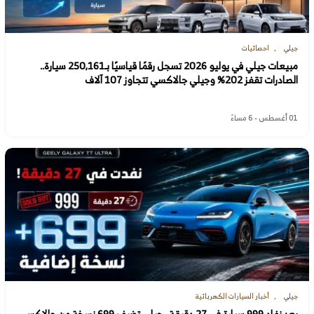
جيلي
احصائيات
مبيعات جيلي في يوليو 2026 تسجل رقمًا قياسيًا بـ250,161 سيارة..
الصادرات تقفز 202% وجيلي جالاكسي تتجاوز 107 آلاف
01 أغسطس - 6 مساءً
جيلي
أخبار السيارات الكهربائية
بعد نفاد 999 سيارة في 27 دقيقة.. جيلي تضيف 699 نسخة من جالاكسي