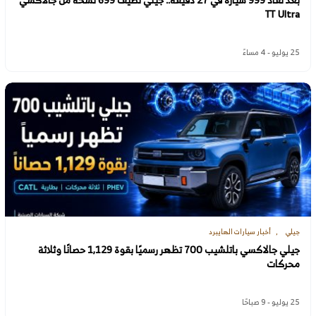
TT Ultra
25 يوليو - 4 مساءً
جيلي
أخبار سيارات الهايبرد
جيلي جالاكسي باتلشيب 700 تظهر رسميًا بقوة 1,129 حصانًا وثلاثة
محركات
25 يوليو - 9 صباحًا