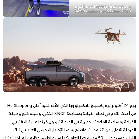
مبيعات شركة Xpeng لشهر أكتوبر
2023، بمعدلات نمو تجاوزت 290%
يوم 24 أكتوبر يوم إكسبنغ للتكنولوجيا الذي اختُتِم للتو، أعلن He Xiaopeng
عن أحدث تقدم في نظام القيادة بمساعدة XNGP الذكي، وسيتم فتح وظيفة
القيادة بمساعدة الملاحة الحضرية في المنطقة بدون خرائط عالية الدقة في
المرحلة الأولى من 20 مدينة، وافتتح رسميا الإصدار التجريبي العام في تلك
الليلة، وسيزداد إلى 50 مدينة هذا العام. كما سيتم إطلاق وظيفة القيادة الذكاء