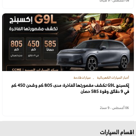
08 أغسطس - 9 صباحًا
أخبار السيارات الكهربائية
سيارات قادمة
إكسبنج G9L تكشف مقصورتها الفاخرة: مدى 805 كم وشحن 450 كم
في 9 دقائق وقوة 585 حصان
06 أغسطس - 9 مساءً
اقسام السيارات