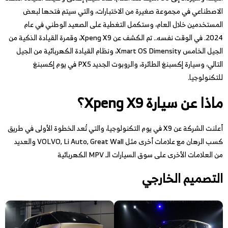
الاصطناعي في مجموعة صغيرة من الاختبارات، والتي سيتم فتحها لبعض
المستخدمين خلال العام، وستكمل التغطية على الصعيد الوطني في عام
2024. في الوقت نفسه.. تم الكشف عن Xpeng X9، وقمرة القيادة الذكية من
الجيل الخامس Xmart OS Dimensity، ونظام القيادة الكهربائية من الجيل
التالي، وسيارة إكسبنغ الطائرة، والروبوت الجديد PX5 في يوم إكسبنغ
للتكنولوجيا.
ماذا عن سيارة Xpeng X9؟
أعلنت الشركة عن X9 في يوم التكنولوجيا، والتي تُعد الخطوة الأولى في طريق
كسب الرهان مع علامات أخرى مثل VOLVO, Li Auto, Great Wall والعديد
من العلامات الأخرى على سوق السيارات الـ MPV الكهربائية
التصميم الخارجي