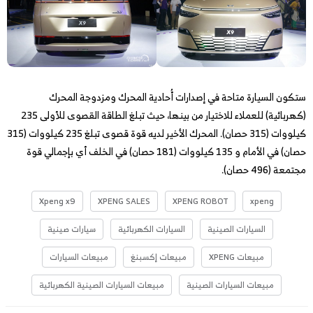
ستكون السيارة متاحة في إصدارات أُحادية المحرك ومزدوجة المحرك
(كهربائية) للعملاء للاختيار من بينها، حيث تبلغ الطاقة القصوى للأولى 235
كيلووات (315 حصان). المحرك الأخير لديه قوة قصوى تبلغ 235 كيلووات (315
حصان) في الأمام و 135 كيلووات (181 حصان) في الخلف أي بإجمالي قوة
مجتمعة (496 حصان).
Xpeng x9
XPENG SALES
XPENG ROBOT
xpeng
السيارات الصينية
السيارات الكهربائية
سيارات صينية
مبيعات XPENG
مبيعات إكسبنغ
مبيعات السيارات
مبيعات السيارات الصينية
مبيعات السيارات الصينية الكهربائية