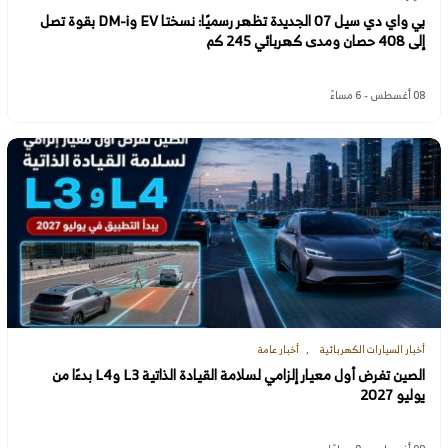
بي واي دي سيل 07 الجديدة تظهر رسميًا: نسختا EV وDM-i بقوة تصل
إلى 408 حصان ومدى كهربائي 245 كم
08 أغسطس - 6 مساءً
أخبار السيارات الكهربائية
أخبار عامة
الصين تفرض أول معيار إلزامي لسلامة القيادة الذاتية L3 وL4 بدءًا من
يوليو 2027