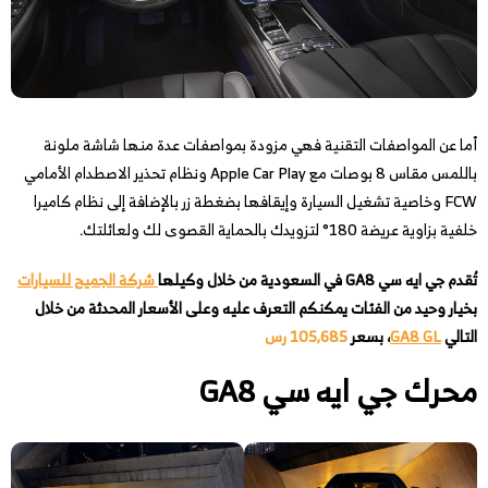
أما عن المواصفات التقنية فهي مزودة بمواصفات عدة منها شاشة ملونة
باللمس مقاس 8 بوصات مع Apple Car Play ونظام تحذير الاصطدام الأمامي
FCW وخاصية تشغيل السيارة وإيقافها بضغطة زر بالإضافة إلى نظام كاميرا
خلفية بزاوية عريضة 180° لتزويدك بالحماية القصوى لك ولعائلتك.
تُقدم جي ايه سي GA8 في السعودية من خلال وكيلها
شركة الجميح للسيارات
بخيار وحيد من الفئات يمكنكم التعرف عليه وعلى الأسعار المحدثة من خلال
التالي
GA8 GL
، بسعر
105,685 رس
محرك جي ايه سي GA8