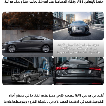
مانعة للإنغلاق ABS، ونظام المساعدة عند الفرملة، بجانب ستة وسائد هوائية.
تعرف على السيارة السيدان الأنيقة
جي ايه سي GA8 موديل 2023،
والمحرك المُقدمة به في السعودية
تُقدم جي ايه سي GA8 بتصميم خارجي مميز بطابع الفخامة في معظم أجزاء
الخارجية. فنجد في المقدمة المصد الأمامي بالشبكة الكروم ويتوسطها علامة