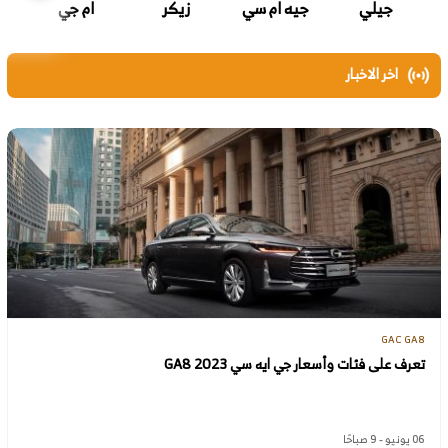
جيلي
جيه ام سي
زيكر
ام جي
اخر الاخبار
GAC GA8
تعرف على فئات وأسعار جي ايه سي GA8 2023
06 يونيو - 9 صباحًا