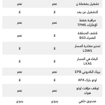
تشغيل بضغطة زر
نعم
نعم
التشغيل عن بعد
لا
لا
مراقبة ضغط
نعم
نعم
الإطارات TPMS
كشف المنطقة
لا
نعم
العمياء BSD
تحذير مغادرة المسار
لا
لا
LDWS
البقاء في المسار
لا
لا
LKAS
بريك الكتروني EPB
نعم
نعم
اوتو بارك APA
لا
لا
توقف مؤقت اوتو
نعم
نعم
هولد
صندوق خلفي
يدوي
يدوي