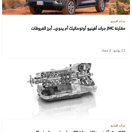
جراند افينيو
مقارنة JMC جراند أفينيو أوتوماتيك أم يدوي.. أبرز الفروقات
12 يوليو - 2 مساءً
جراند افينيو