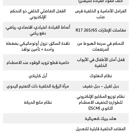
خلف مقود القيادة (شيفترز)
الفرامل الأمامية و الخلفية قرص
القفل التفاضلي الخلفي ذو التحكم
صلب
الإلكتروني
أنماط القيادة: اعتيادي، اقتصادي، رياضي،
مقاسات الإطارات 265/65 R17
دفع رباعي
التحكم في سرعة الهبوط من
نافذة السائق: نزول أوتوماتيكي بضغطة
المرتفعات
واحدة + تأمين نوافذ
قفل أمان الأطفال في الأبواب
خاصية قطع تزويد الوقود عند الاصطدام
الخلفية
نظام الدفلوك
أبل كاربلاي
دبل ثقيل – دبل خفيف
مرآة الرؤية الخلفية ذات التعتيم اليدوي
نظام توزيع المكابح الإلكتروني
للطوارئ (تخفيف الاصطدام
نظام مانع الحركة
الثانوي (SCM))
هاند بريك كهربائية
المقاعد الخلفية قابلية للتعديل