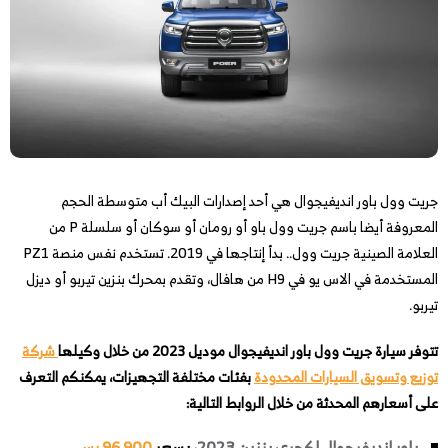
جريت وول باور انديفيجوال هي أحد إصدارات البيك أب متوسطة الحجم
المعروفة أيضا باسم جريت وول باو أو رومان أو سوكان أو سلسلة P من
العلامة الصينية جريت وول.. بدأ إنتاجها في 2019. تستخدم نفس منصة PZ1
المستخدمة في الاس يو في H9 من هافال، وتقدم بمحرك بنزين تيربو أو ديزل
تيربو.
تتوفر سيارة جريت وول باور انديفيجوال موديل 2023 من خلال وكيلها
شركة
توزيع وتسويق السيارات المحدودة
بفئات مختلفة التجهيزات، يمكنكم التعرف
على أسعارهم المحدثة من خلال الروابط التالية:
باور انديفيجوال لكجري بنزين 2023
، بسعر
96,900 رس