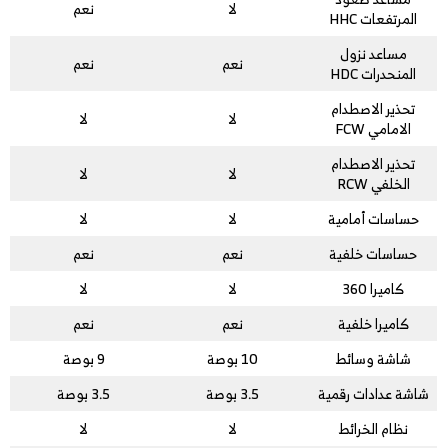
لا
نعم
المرتفعات HHC
مساعد نزول
نعم
نعم
المنحدرات HDC
تحذير الاصطدام
لا
لا
الامامي FCW
تحذير الاصطدام
لا
لا
الخلفي RCW
حساسات أمامية
لا
لا
حساسات خلفية
نعم
نعم
كاميرا 360
لا
لا
كاميرا خلفية
نعم
نعم
شاشة وسائط
10 بوصة
9 بوصة
شاشة عدادات رقمية
3.5 بوصة
3.5 بوصة
نظام الخرائط
لا
لا