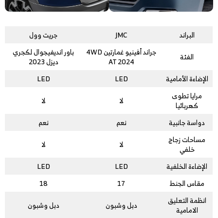
البراند
JMC
جريت وول
جراند أفينيو غمارتين 4WD
باور انديفيجوال لكجري
الفئة
AT 2024
ديزل 2023
الإضاءة الأمامية
LED
LED
مرايا تطوى
لا
لا
كهربائيا
دواسة جانبية
نعم
نعم
مساحات زجاج
لا
لا
خلفي
الإضاءة الخلفية
LED
LED
مقاس الجنط
17
18
انظمة التعليق
دبل وشبون
دبل وشبون
الامامية