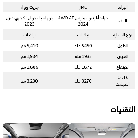
البراند
JMC
جريت وول
جراند أفينيو غمارتين 4WD AT
باور انديفيجوال لكجري ديزل
الفئة
2023
2024
نوع السيارة
بيك اب
بيك اب
الطول
5450 ملم
5,410 مم
العرض
1935 ملم
1,934 مم
الارتفاع
1872 ملم
1,886 مم
قاعدة
3270 ملم
3,230 مم
العجلات
التقنيات