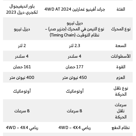
باور انديفيجوال
الفئة
جراند أفينيو غمارتين 4WD AT 2024
لكجري ديزل 2023
ديزل تيربو
نوع المحرك
نوع التيمن في المحرك (جنزير صدر) –
ديزل تيربو
نظام التوقيت (Timing Chain)
السعة
2.3 لتر
2 لتر
الأسطوانات
4 سلندر
4 سلندر
القوة
177 حصان
161 حصان
العزم
450 نيوتن متر
400 نيوتن متر
نوع ناقل
أوتوماتيك
أوتوماتيك
الحركة
سرعات
ناقل
8 سرعات
8 سرعات
الحركة
نظام الدفع
رباعي 4WD – 4X4
رباعي 4WD – 4X4