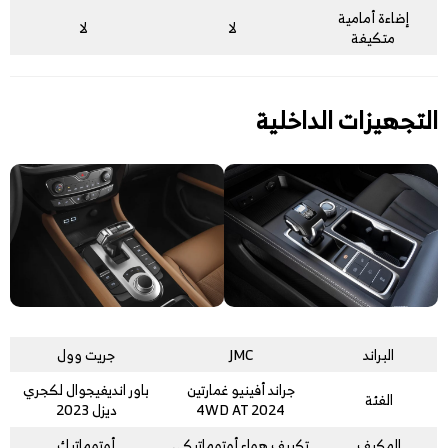
إضاءة أمامية
لا
لا
متكيفة
التجهيزات الداخلية
البراند
JMC
جريت وول
جراند أفينيو غمارتين
باور انديفيجوال لكجري
الفئة
4WD AT 2024
ديزل 2023
المكيف
تكييف هواء أوتوماتيكي
أوتوماتيك