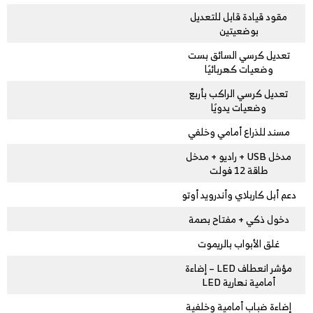
مقود قيادة قابل للتعديل
بوضعيتين
تعديل كرسي السائق بست
وضعيات كهربائيًا
تعديل كرسي الراكب بأربع
وضعيات يدويًا
مسند للذراع أمامي وخلفي
مدخل USB + راديو + مدخل
طاقة 12 فولت
دعم أبل كاربلاي وأندرويد أوتو
دخول ذكي + مفتاح بصمة
غلق الأبواب بالريموت
مؤشر انعطاف LED – إضاءة
أمامية نهارية LED
إضاءة ضباب أمامية وخلفية