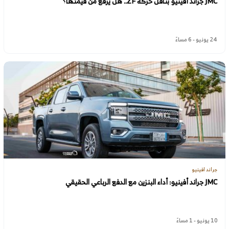
JMC جراند أفينيو بناقل حركة ZF.. هل يرفع من قيمتها؟
24 يونيو - 6 مساءً
جراند افينيو
JMC جراند أفينيو: أداء البنزين مع الدفع الرباعي الحقيقي
10 يونيو - 1 مساءً