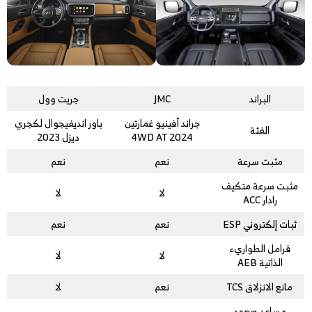
البراند
JMC
جريت وول
جراند أفينيو غمارتين
باور انديفيجوال لكجري
الفئة
4WD AT 2024
ديزل 2023
مثبت سرعة
نعم
نعم
مثبت سرعة متكيف
لا
لا
رادار ACC
ثبات إلكتروني ESP
نعم
نعم
فرامل الطواريء
لا
لا
الذاتية AEB
مانع الانزلاق TCS
نعم
لا
مساعد صعود