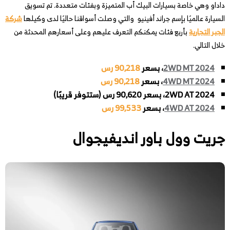
داداو وهي خاصة بسيارات البيك أب المتميزة وبفئات متعددة. تم تسويق
السيارة عالميًا بإسم جراند أفينيو والتي وصلت أسواقنا حاليًا لدى وكيلها
شركة
الجبر التجارية
بأربع فئات يمكنكم التعرف عليهم وعلى أسعارهم المحدثة من
خلال التالي.
2WD MT 2024
، بسعر
90,218 رس
4WD MT 2024
، بسعر
90,218 رس
2WD AT 2024، بسعر 90,620 رس (ستتوفر قريبًا)
4WD AT 2024
، بسعر
99,533 رس
جريت وول باور انديفيجوال