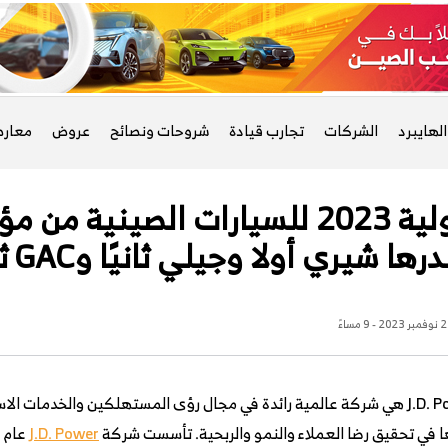
لهايبرد
الشركات
تجارب قيادة
شروحات ونصائح
عروض
معار
ها شيري أولا وجيلي ثانيًا وGAC ثالثًا
202 - 9 مساءً
: J.D. Power هي شركة عالمية رائدة في مجال رؤى المستهلكين والخدمات ا
J.D. Power