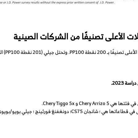
لات الأعلى تصنيفًا من الشركات الصينية
شيري هي ا
ة 2023.
Cher و Chery Tiggo 5x.
ن CS75؛ دونغفنغ فورثينج ؛ جيلي بويو/بويوي إكس