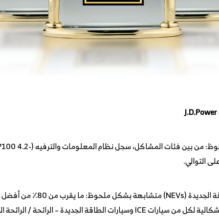
الجديدة هي نفسها في عام 2023. والأكثر إشكالية لكل من سيارات ICE وسيارات الط