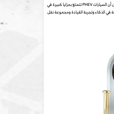
التوالي التي تكون فيها جودة السيارة الكهربائية الهجينة القابلة للشحن (PHEV) أفضل من جودة محرك ICE. في حين أن السيارات PHEV تتمتع بمزايا كبيرة في
 فئات المشاكل الخارجية والداخلية، فإن PP100 للسيارات PHEV وسيارات ICE متشابهة في الذكاء وتجربة القيادة ومجموعة نقل