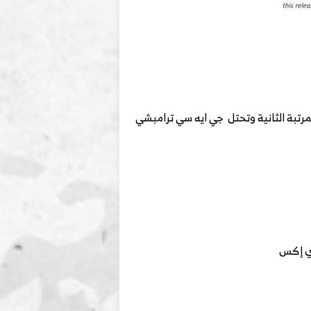
لعلامة التجارية المحلية الصينية الأعلى تصنيفًا بـ 200 نقطة PP100. وتحتل جيلي (201 نقطة PP100) المرتبة الثانية وتحتل جي ايه سي ترامبشي