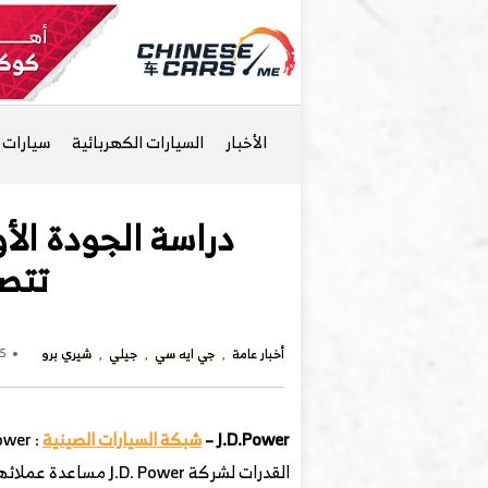
الأخبار
السيارات الكهربائية
سيارات ا
تتصدر
أخبار عامة
جي ايه سي
جيلي
شيري برو
25 نوفمبر 3
J.D.Power –
شبكة السيارات الصينية
القدرات لشركة J.D. Power مساعدة عملائها في تحقيق رضا العملاء والنمو والربحية. تأسست شركة