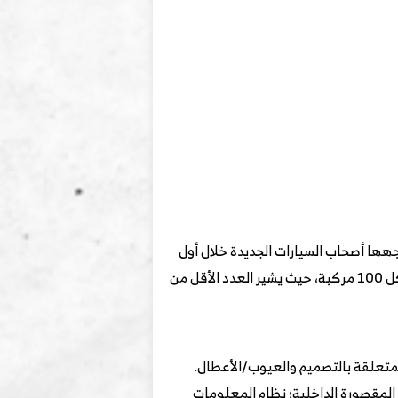
جهها أصحاب السيارات الجديدة خلال أول
شهرين إلى ستة أشهر من الملكية من J.D.Power. يتم تحديد الجودة الأولية الشاملة من خلال المشكلات المذكورة لكل 100 مركبة، حيث يشير العدد الأقل من
ن: المشكلات المتعلقة بالتصميم والعيوب/الأعطال.
؛ الخارجية؛ المقصورة الداخلية؛ نظام المعلومات