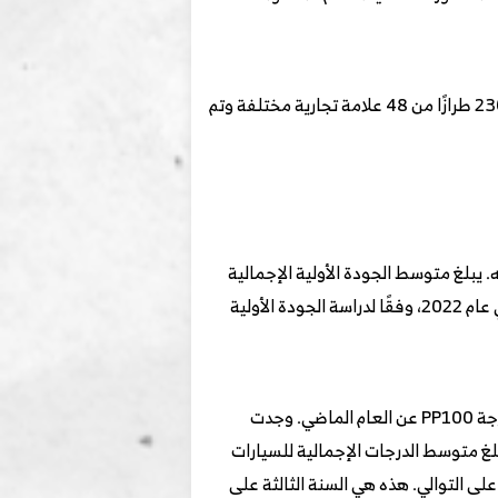
وتعتمد دراسة 2023 على ردود من 34,648 مالكًا اشتروا سياراتهم بين يونيو 2022 ومارس 2023. تتضمن الدراسة 230 طرازًا من 48 علامة تجارية مختلفة وتم
ئة نظام المعلومات والترفيه. يبلغ متوسط الجودة الأولية الإجمالية
204 مشكلة لكل 100 مركبة (PP100)، وهو أقل بشكل ملحوظ بمقدار 9 مشكلة لكل 100 سيارة عما كان عليه في عام 2022، وفقًا لدراسة الجودة الأولية
ويعود ارتفاع جودة الأداء هذا العام بشكل أساسي إلى تحسين المشكلات المتعلقة بالتصميم، وهو أقل بمقدار 13 درجة PP100 عن العام الماضي. وجدت
 أن جودة السيارات الكهربائية الهجينة (PHEV) أفضل من جودة سيارات محرك الاحتراق الداخلي (ICE): يبلغ متوسط الدرجات الإجمالية للسيارات
كهربائية الهجينة القابلة للشحن (PHEV) وسيارات محرك الاحتراق الداخلي 194 درجة PP100 و205 درجة PP100 على التوالي. هذه هي السنة الثالثة على