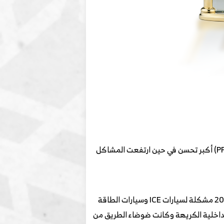
نظام المعلومات والترفيه يتزايد بشكل ملحوظ: من بين فئات المشاكل، سجل نظام المعلومات والترفيه (-4.2 PP100) أكبر تحسن في حين ارتفعت المشاكل
أهم 20 مشكلة لسيارات ICE وسيارات الطاقة الجديدة (NEVs) متشابهة بشكل ملحوظ: ما يقرب من 80٪ من أفضل 20 مشكلة لسيارات ICE وسيارات الطاقة
اقة الجديدة – الرائحة / الرائحة الداخلية الكريهة وكانت ضوضاء الطريق من