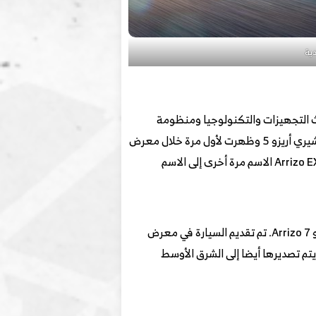
 منصة اريزو 5 وتعتبر نسخة أعلى منها، واريزو 6 برو تعد الفئة الأرقى من اريزو 6 من حيث التجهيزات والتكنولوجيا ومنظومة
الحركة. شيري أريزو 5 بلس أو سابقا، شيري أريزو GX هي سيارة سيدان مدمجة تنتجها شيري. استندت Arrizo GX إلى شيري أريزو 5 وظهرت لأول مرة خلال معرض
بكين للسيارات 2018. تم تغيير اسم GX لاحقا إلى Arrizo 5 Plus لعملية شد الوجه لعام 2021 مباشرة بعد أن غيرت Arrizo EX الاسم مرة أخرى إلى الاسم
كانت شيري أريزو GX تعرف سابقا باسم شيري أريزو 6 خلال مرحلة التطوير، وكان من المخطط وضعها بين Arrizo 5 و Arrizo 7. تم تقديم السيارة في معرض
ين للسيارات 2018 في أبريل 2018 بينما بدأت المبيعات في الصين في أكتوبر من العام ذاته. اعتبارًا من عام 2019 يتم تصديرها أيضا إلى الشرق الأوسط