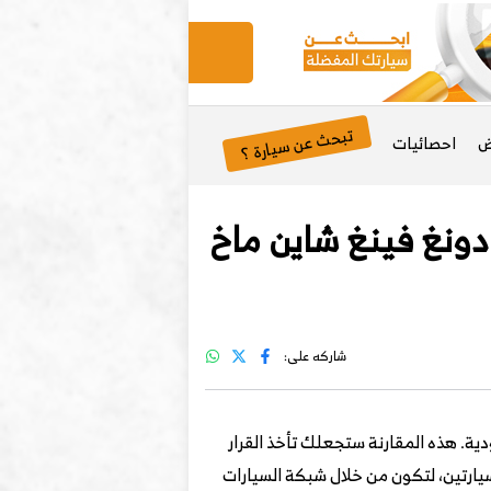
تبحث عن سيارة ؟
ض
احصائيات
رة شيري أريزو 6 برو 2023 وسيارة دونغ فينغ شاين ماخ
شاركه على:
سعودية. هذه المقارنة ستجعلك تأخذ القرار
يارتين، لتكون من خلال شبكة السيارات