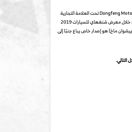
دونغ فينغ شاين ماخ يُطلق عليها في الصين أيولوس ييشوان هي سيارة سيدان مدمجة تنتجها شركة Dongfeng Motor Corporation تحت العلامة التجارية
الفرعية Aeolus. تم إطلاق Aeolus Yixuan في البداية كسيارة اختبارية بإسم Aeolus eπ في 2018، وظهرت لأول مرة خلال معرض شنغهاي للسيارات 2019
ق عليه في الصين (أيولوس ييشوان ماخ) هو إصدار خاص يباع جنبًا إلى
 التالي.