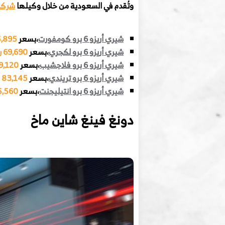
وتُقدم في السعودية من خلال وكيلها
شركة 
شيري أريزو 6 برو كومفورت
،بسعر
65,895
شيري أريزو 6 برو لكجري
،بسعر
69,690 رس
شيري أريزو 6 برو فلاجشيب
،بسعر
79,120 
شيري أريزو 6 برو تريندي
،بسعر
83,145 رس
شيري أريزو 6 برو انتيليجنت
،بسعر
85,560 
دونغ فينغ شاين ماخ