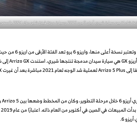
املة بين سيارة شيري أريزو 6 برو 2023 وسيارة دونغ فينغ شاين ماخ 2024 بالسعودية
شيري أريزو 6 برو تشارك نفس
بك
يزو 6.