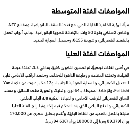
المواصفات الفئة المتوسطة
مرآة الرؤية الخلفية القابلة للطي، مع فتحة السقف البانورامية، ومفتاح NFC،
وشاحن لاسلكي بقوة 50 وات، بالإضافة للصورة البانورامية، بجانب أبواب تعمل
بالشفط الكهربائي، وشريحة 8155، ومسجل السيارة الجديد.
المواصفات الفئة العليا
في أعلى الفئات تجهيزًا، تم تحسين التكوين كثيرًا، بما في ذلك تدفئة عجلة
القيادة، وتدفئة المقاعد، ووظيفة الذاكرة للمقاعد، ومقعد الراكب الأمامي قابل
للتعديل الكهربائي، والستارة الهوائية الجانبية، و12 مكبر صوت من علامة Yan
Fei Lishi، والإضاءة المحيطة بـ 64 لون، وتدليك وتهوية مقعد السائق، ومسند
الساق الكهربائي للراكب الأمامي، والقيادة الذكية DJI، الباب الخلفي
الكهربائي، والدفع الرباعي الذي يتم التحكم فيه إلكترونيا.. إلخ. الفئة العليا
مليئة بالفعل بالعديد من النقاط البارزة، وتُقدم بنطاق سعري من 170,000
يوان (89,379 رس) إلى 180000 يوان (94,636 رس).