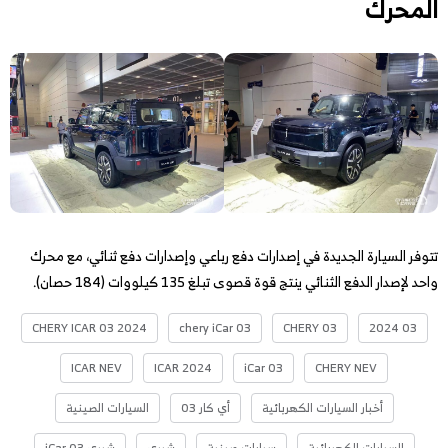
المحرك
تتوفر السيارة الجديدة في إصدارات دفع رباعي وإصدارات دفع ثنائي، مع محرك
واحد لإصدار الدفع الثنائي ينتج قوة قصوى تبلغ 135 كيلووات (184 حصان).
CHERY ICAR 03 2024
chery iCar 03
CHERY 03
03 2024
ICAR NEV
ICAR 2024
iCar 03
CHERY NEV
أخبار السيارات الكهربائية
أي كار 03
السيارات الصينية
السيارات الكهربائية
سيارات صينية
شيري
شيري iCar 03