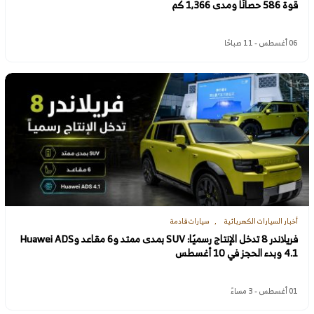
قوة 586 حصانًا ومدى 1,366 كم
06 أغسطس - 11 صباحًا
أخبار السيارات الكهربائية
سيارات قادمة
فريلاندر 8 تدخل الإنتاج رسميًا: SUV بمدى ممتد و6 مقاعد وHuawei ADS
4.1 وبدء الحجز في 10 أغسطس
01 أغسطس - 3 مساءً