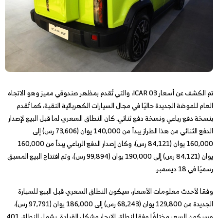
تم الكشف عن أسعار ICAR 03، والتي تُقدم بمظهر صندوقي مميز وهو الاتجاه
العام للموضة الجديدة حاليًا في مجال السيارات الكهربائية النقية، كما تُقدم
بنسخة دفع رباعي ونسخة دفع ثنائي. كان النطاق السعري لما قبل البيع لإصدار
الدفع الثنائي من هذا الطراز يبدأ من 140,000 يوان (73,606 رس) إلى
160,000 يوان (84,121 رس)، وكان إصدار الدفع الرباعي يبدأ من 160,000
يوان (84,121 رس) إلى 190,000 يوان (99,894 رس)، وتم افتتاح البيع المسبق
رسميًا في 18 ديسمبر.
وفقا لأحدث معلومات الأسعار، سيكون النطاق السعري قبل البيع للسيارة
الجديدة من 129,800 يوان (68,243 رس) إلى 186,000 يوان (97,791 رس)،
وسيكون السعر مختلفًا وفقا لنطاق الإبحار وشكل القيادة. يشمل النطاق 401