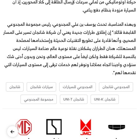
حركة أوتوماتيكي من ثماني سرعات لإرسال الطاقة إلى كلا المحورين، إذ أن
السيارة مزودة بنظام دفع رباعي.
وبهذه المناسبة، تحدث يوسف بن علي المجدوعي، رئيس مجموعة المجدوعي
القابضة قائلا:” إن إطلاق طرازات جديدة يعني أن شركة شانجان تسير على المسار
الصحيح، وأنها قادرة على تطويع التقنيات الحديثة وإستخدامها لمصلحة
المستهلك، هذان الطرازان يشكلان نقلة نوعية عالم صناعة السيارات، ليس
بالنسبة للشركة فقط ولكن ايضاً على مستوى العالم، ونحن وبدون أدنى شك
سنؤدي واجبنا اتجاه عملائنا ونوفر لهم خدمات ترقى إلى مستوى السيارات التي
نقدمها لهم”.
المجدوعي شانجان
المجدوعي للسيارات
سيارات شانجان
شانجان
شانجان UNI-K
شانجان UNI-T
مجموعة المجدوعي