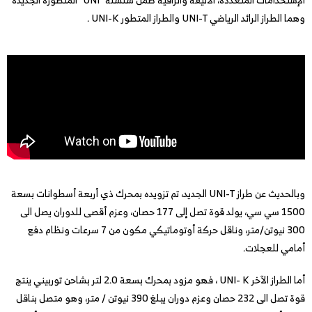
وهما الطراز الرائد الرياضي UNI-T والطراز المتطور UNI-K .
وبالحديث عن طراز UNI-T الجديد، تم تزويده بمحرك ذي أربعة أسطوانات بسعة
1500 سي سي، يولد قوة تصل إلى 177 حصان، وعزم أقصى للدوران يصل الى
300 نيوتن/متر، وناقل حركة أوتوماتيكي مكون من 7 سرعات ونظام دفع
أمامي للعجلات.
أما الطراز الآخر UNI- K ، فهو مزود بمحرك بسعة 2.0 لتر بشاحن توربيني ينتج
قوة تصل الى 232 حصان وعزم دوران يبلغ 390 نيوتن / متر، وهو متصل بناقل