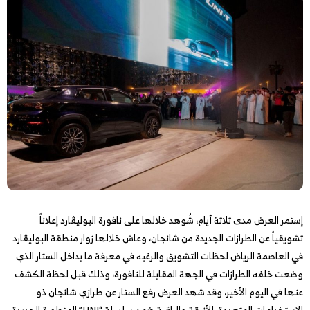
إستمر العرض مدى ثلاثة أيام، شُوهد خلالها على نافورة البوليڤارد إعلاناً
تشويقياً عن الطرازات الجديدة من شانجان، وعاش خلالها زوار منطقة البوليڤارد
في العاصمة الرياض لحظات التشويق والرغبه في معرفة ما بداخل الستار الذي
وضعت خلفه الطرازات في الجهة المقابلة للنافورة، وذلك قبل لحظة الكشف
عنها في اليوم الأخير، وقد شهد العرض رفع الستار عن طرازي شانجان ذو
الإستخدامات المتعددة، الأنيقة والراقية ضمن سلسلة “UNI” المتطورة الجديدة