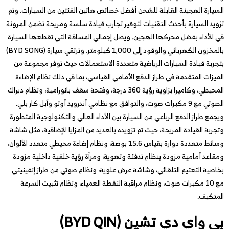
السيارة الهجينة القابلة للشحن أفضل خصائص هاتين الفئتين من السيارات. وتم
تزويد السيارة بأحدث التقنيات لتوفير تجارب قيادة سلسة ومريحة تضمن المرونة
في الأداء بفضل محركها الهجين. ويصل إجمالي المسافة التي تقطعها السيارة
بالمخزون الكهربائي والوقود إلى 1,000 كيلومتر. وترتقي سيارة (BYD SONG)
بتجربة قيادة السيارات الرياضية متعددة الاستعمالات حيث توفر مجموعة من
الميزات المتقدمة في طراز الدفع الأمامي القياسي، بما في ذلك نظام الإضاءة
المحيطي، وكاميرا بزاوية رؤية 360 درجة، وفتحة سقف بانورامية، ونظام ديراك
الصوتي مع 9 مكبرات صوت، والتوافق مع نظامي أندرويد أوتو وآبل كار بلي.
ويجمع طراز الدفع الرباعي من السيارة بين الأداء العالي والتكنولوجية المتطورة
وتجربة القيادة المريحة، حيث تم تزويده بالعديد من المزايا الإضافية، مثل شاشة
وسائط متعددة دوارة بقياس 15.6 بوصة، ونظام إضاءة محيطي متعدد الألوان،
ومقاعد أمامية مزودة بنظام تدفئة وتهوية، ومرآة رؤية خلفية داخلية مزودة
بخاصية التعتيم التلقائي، وشاشة عرض علوية، ونظام صوتي من طراز إنفينيتي
مع 10 مكبرات صوت، ونظام مراقبة النقطة العمياء، ونظام تثبيت السرعة
المتكيف.
بي واي دي تشين (BYD QIN)