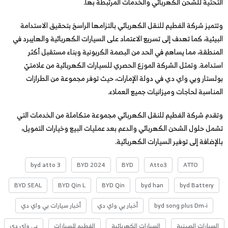
التحتية للشحن الكهربائي والخدمات المرتبطة بها.
وتتميز شركة الفطيم للنقل الكهربائي بالتزامها الراسخ بتحقيق الاستدامة
البيئية، كما تهدف إلى تسريع الاعتماد على السيارات الكهربائية والهايبرد في
المنطقة، مما يساهم في الحد من البصمة الكربونية وبناء مستقبل أكثر
استدامة. وتمثل الشركة الموزع الحصري للسيارات الكهربائية من علامتيّ
بولستار وبي واي دي في دولة الإمارات، حيث توفر مجموعة من الطرازات
المناسبة لحاجات وميزانيات جميع العملاء.
وتقدم شركة الفطيم للنقل الكهربائي مجموعة متكاملة من الخدمات التي
تشمل حلول الشحن الكهربائي والدعم بعد عمليات البيع وخيارات التمويل،
بالإضافة إلى توفير السيارات الكهربائية.
byd atto 3
BYD 2024
BYD
Atto3
ATTO
BYD SEAL
BYD Qin L
BYD Qin
byd han
byd Battery
byd song plus Dm-i
أخبار بي واي دي
أخبار سيارات بي واي دي
السيارات الصينية
السيارات الكهربائية
الفطيم للسيارات
بي واي دي