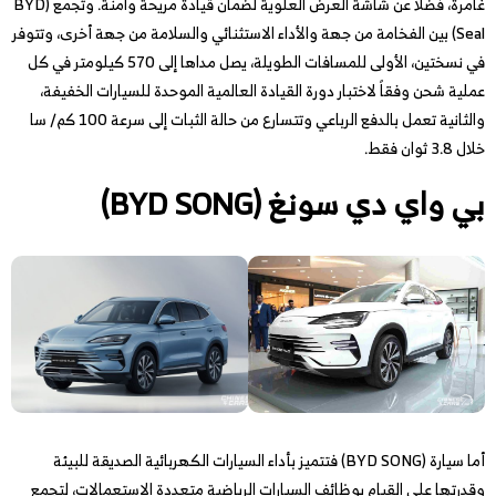
غامرة، فضلاً عن شاشة العرض العلوية لضمان قيادة مريحة وآمنة. وتجمع (BYD
Seal) بين الفخامة من جهة والأداء الاستثنائي والسلامة من جهة أخرى، وتتوفر
في نسختين، الأولى للمسافات الطويلة، يصل مداها إلى 570 كيلومتر في كل
عملية شحن وفقاً لاختبار دورة القيادة العالمية الموحدة للسيارات الخفيفة،
والثانية تعمل بالدفع الرباعي وتتسارع من حالة الثبات إلى سرعة 100 كم/ سا
خلال 3.8 ثوان فقط.
بي واي دي سونغ (BYD SONG)
أما سيارة (BYD SONG) فتتميز بأداء السيارات الكهربائية الصديقة للبيئة
وقدرتها على القيام بوظائف السيارات الرياضية متعددة الاستعمالات، لتجمع