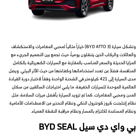
وتشكل سيارة (BYD ATTO 3) خياراً مثالياً لمحبي المغامرات والاستكشاف
والعائلات والركاب الذين يتنقلون يومياً، حيث تجمع بين التصميم الجريء مع
المزايا الحديثة والسعر المناسب بالمقارنة مع السيارات الكهربائية بالكامل
المنافسة، فضلاً عن تعدد استخداماتها وكفاءتها من حيث الأثر البيئي. ويصل
مدى السيارة إلى 421 كيلومتر في الشحنة الواحدة وفقاً لاختبار دورة القيادة
العالمية الموحدة للسيارات الخفيفة، ما يلبي احتياجات السائقين من سكان
المدن ومحبي المغامرات. كما تم تزويد السيارة بأفضل ميزات السلامة، مثل
نظام إنتلجنت كروز كونترول الذكي ونظام التحذير من الاصطدامات الأمامية
ونظام المساعدة للالتزام بالمسار ونظام مراقبة النقطة العمياء.
بي واي دي سيل BYD SEAL