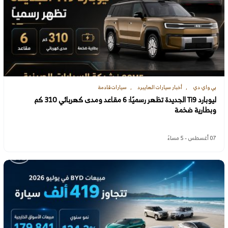
بي واي دي
أخبار سيارات الهايبرد
سيارات قادمة
ليوبارد Ti9 الجديدة تظهر رسميًا: 6 مقاعد ومدى كهربائي 310 كم
وبطارية ضخمة
07 أغسطس - 5 مساءً