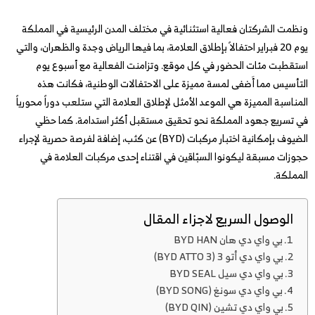
ونظمت الشركتان فعالية استثنائية في مختلف المدن الرئيسية في المملكة
يوم 20 فبراير احتفالاً بإطلاق العلامة، بما فيها الرياض وجدة والظهران، والتي
استقطبت مئات الحضور في كل موقع. وتزامنت الفعالية مع أسبوع يوم
التأسيس مما أَضفى لمسة مميزة على الاحتفالات الوطنية، فكانت هذه
المناسبة المميزة هي الموعد الأمثل لإطلاق العلامة التي ستلعب دوراً محورياً
في تسريع جهود المملكة نحو تحقيق مستقبل أكثر استدامة. كما حظي
الضيوف بإمكانية اختبار مركبات (BYD) عن كثب، إضافة لفرصة حصرية لإجراء
حجوزات مسبقة ليكونوا السبّاقين في اقتناء إحدى مركبات العلامة في
المملكة.
الوصول السريع لاجزاء المقال
بي واي دي هان BYD HAN
بي واي دي أتو 3 (BYD ATTO 3)
بي واي دي سيل BYD SEAL
بي واي دي سونغ (BYD SONG)
بي واي دي تشين (BYD QIN)