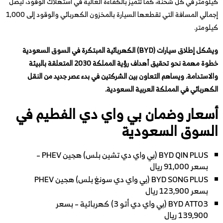
كيلومتر في كل شحنة، كما تتميز بالكفاءة العالية في استهلاك الوقود، ليصل
إجمالي المسافة التي تقطعها السيارة بالمخزون الكهربائي والوقود إلى 1,000
كيلومتر.
ويشكل إطلاق سيارات (BYD) الكهربائية المبتكرة في السوق السعودية
خطوة مهمة نحو تحقيق أهداف رؤية المملكة 2030 المتعلقة بالبيئة
والاستدامة. ويساهم التعاون بين الشركتين في بدء عصر جديد من النقل
الكهربائي في المملكة العربية السعودية.
أسعار وضمان بي واي دي الفطيم في
السوق السعودية
BYD QIN PLUS (بي واي دي تشين بلس) هجين PHEV –
بسعر 91,000 ريال
BYD SONG PLUS (بي واي دي سونغ بلس) هجين PHEV
بسعر 123,900 ريال
BYD ATTO3 (بي واي دي أتو 3) كهربائية – بسعر
139,900 ريال