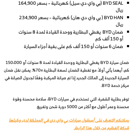
BYD SEAL (بي واي دي سيل) كهربائية – بسعر 164,900
ريال
BYD HAN ( بي واي دي هان) كهربائية – بسعر 234,900
ريال
ضمان BYD يغطي البطارية ووحدة القيادة لمدة 8 سنوات
أو 150 ألف كم
ضمان 6 سنوات أو 150 ألف كم على بقية أجزاء السيارة
ضمان سيارة BYD يغطي البطارية ووحدة القيادة لمدة 8 سنوات أو 150،000
كم، أيهما يأتي أولاً، مع تغطية الضمان لسعة البطارية ≥70%. يمكن نقل ضمان
السيارة الجديدة إلى المالك الجديد إذا تم صيانة المركبة وفقًا لجدول الصيانة في
مركز خدمة BYD.
توفر بطارية الشفرة، التي تستخدم في سيارات BYD، سلامة محسنة وقوة
محسنة وعمر أطول مع أكثر من 5000 دورة شحن وتفريغ.
يمكنكم التعرف على أسطول سيارات بي واي دي في المملكة لدى وكيلها
شركة الفطيم من خلال هذا الرابط.