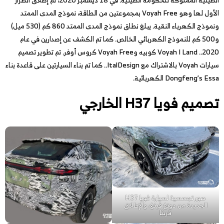
الأول لها وهو Voyah Free بمجموعتين من الطاقة، نموذج المدى الممتد
ونموذج الكهرباء النقية. يبلغ نطاق نموذج المدى الممتد 860 كم (530 ميل)
و500 كم للنموذج الكهربائي الخالص. كما تم الكشف عن إصدارين في عام
2020.. Voyah I Land كوبيه وVoyah Free كروس أوفر. تم تطوير تصميم
سيارات Voyah بالاشتراك مع ItalDesign.. كما تم بناء السيارتين على قاعدة بناء
Dongfeng’s Essa الكهربائية.
تصميم فويا H37 الخارجي
صور تجسسية لسيارة فويا H37
الجديدة من دونغ فينغ، والإطلاق
قريبًا