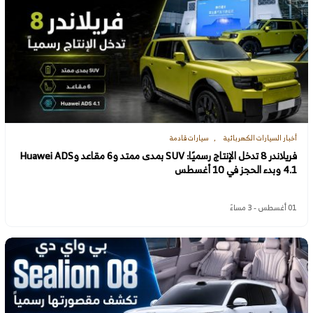
أخبار السيارات الكهربائية
سيارات قادمة
فريلاندر 8 تدخل الإنتاج رسميًا: SUV بمدى ممتد و6 مقاعد وHuawei ADS
4.1 وبدء الحجز في 10 أغسطس
01 أغسطس - 3 مساءً