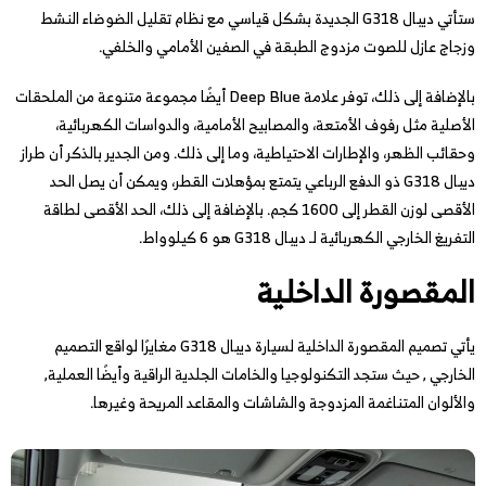
ستأتي ديبال G318 الجديدة بشكل قياسي مع نظام تقليل الضوضاء النشط
وزجاج عازل للصوت مزدوج الطبقة في الصفين الأمامي والخلفي.
بالإضافة إلى ذلك، توفر علامة Deep Blue أيضًا مجموعة متنوعة من الملحقات
الأصلية مثل رفوف الأمتعة، والمصابيح الأمامية، والدواسات الكهربائية،
وحقائب الظهر، والإطارات الاحتياطية، وما إلى ذلك. ومن الجدير بالذكر أن طراز
ديبال G318 ذو الدفع الرباعي يتمتع بمؤهلات القطر، ويمكن أن يصل الحد
الأقصى لوزن القطر إلى 1600 كجم. بالإضافة إلى ذلك، الحد الأقصى لطاقة
التفريغ الخارجي الكهربائية لـ ديبال G318 هو 6 كيلوواط.
المقصورة الداخلية
يأتي تصميم المقصورة الداخلية لسيارة ديبال G318 مغايرًا لواقع التصميم
الخارجي , حيث ستجد التكنولوجيا والخامات الجلدية الراقية وأيضًا العملية,
والألوان المتناغمة المزدوجة والشاشات والمقاعد المريحة وغيرها.