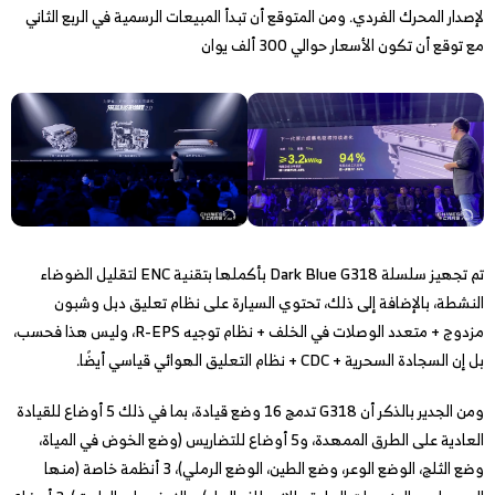
لإصدار المحرك الفردي. ومن المتوقع أن تبدأ المبيعات الرسمية في الربع الثاني
مع توقع أن تكون الأسعار حوالي 300 ألف يوان
تم تجهيز سلسلة Dark Blue G318 بأكملها بتقنية ENC لتقليل الضوضاء
النشطة، بالإضافة إلى ذلك، تحتوي السيارة على نظام تعليق دبل وشبون
مزدوج + متعدد الوصلات في الخلف + نظام توجيه R-EPS، وليس هذا فحسب،
بل إن السجادة السحرية + CDC + نظام التعليق الهوائي قياسي أيضًا.
ومن الجدير بالذكر أن G318 تدمج 16 وضع قيادة، بما في ذلك 5 أوضاع للقيادة
العادية على الطرق الممهدة، و5 أوضاع للتضاريس (وضع الخوض في المياة،
وضع الثلج، الوضع الوعر، وضع الطين، الوضع الرملي)، 3 أنظمة خاصة (منها