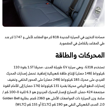
مساحة التخزين في السيارة الجديدة 818 لتر مع المقاعد لأعلى و 1747 لتر عند
طي المقاعد بالكامل في المقصورة.
المحركات والطاقة
تستخدم G318 ، وهي سيارة EV طويلة المدى ، محركا 1.5T بقوة 110
كيلوواط (148 حصان) لإنتاج طاقة كهربائية إضافية. تحصل إصدارات المحرك
الفردي على محرك 185 كيلوواط (248 حصان) على المحور الخلفي وتضيف
إصدارات الدفع الرباعي محركا بقدرة 131 كيلوواط (176 حصان) إلى الأمام القوة
مجتمعة 424 حصان. التسارع لإصدار المحرك المزدوج هو 6.3 ثانية 0-100 كم /
ساعة. وزن السيارة ذات المواصفات الأعلى هو 2360 كجم. بطارية Golden Bell
2.0. المدى الكهربائي النقي هو 190 كم (CLTC) أو 155 كم (WLTC)