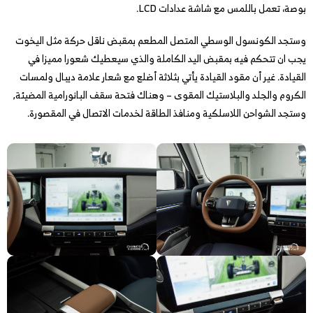
بوصة، تعمل باللمس مع شاشة عدادات LCD.
وستجد الكونسول الوسطي المتصل المطعم بمقبض ناقل حركة مثل اليخوت
يجب ان تتحكم فيه بمقبض اليد الكاملة والذي سيعطيك شعورا مميزا في
القيادة. غير أن مقود القيادة يأتي بثلاثة أضلع مع شعار علامة ديبال ولمسات
الكروم والجلد والبلاستيك المقوى – وهناك فتحة سقف البانورامية المضيئة,
وستجد الشواحن اللاسلكية ومنافذ الطاقة لخدمات الاتصال في المقصورة.