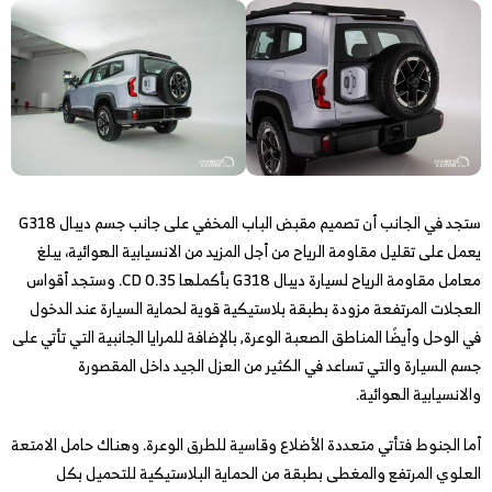
ستجد في الجانب أن تصميم مقبض الباب المخفي على جانب جسم ديبال G318
يعمل على تقليل مقاومة الرياح من أجل المزيد من الانسيابية الهوائية، يبلغ
معامل مقاومة الرياح لسيارة ديبال G318 بأكملها 0.35 CD. وستجد أقواس
العجلات المرتفعة مزودة بطبقة بلاستيكية قوية لحماية السيارة عند الدخول
في الوحل وأيضًا المناطق الصعبة الوعرة, بالإضافة للمرايا الجانبية التي تأتي على
جسم السيارة والتي تساعد في الكثير من العزل الجيد داخل المقصورة
والانسيابية الهوائية.
أما الجنوط فتأتي متعددة الأضلاع وقاسية للطرق الوعرة. وهناك حامل الامتعة
العلوي المرتفع والمغطى بطبقة من الحماية البلاستيكية للتحميل بكل