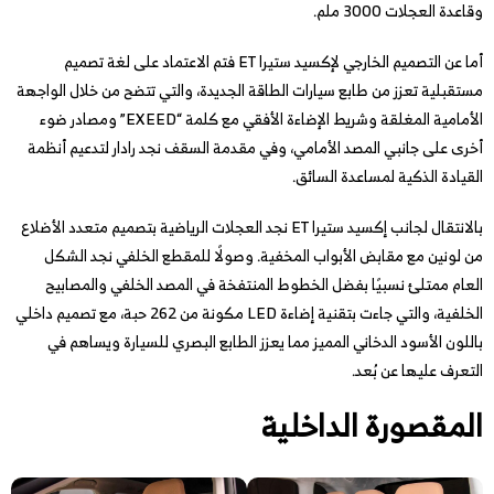
وقاعدة العجلات 3000 ملم.
أما عن التصميم الخارجي لإكسيد ستيرا ET فتم الاعتماد على لغة تصميم
مستقبلية تعزز من طابع سيارات الطاقة الجديدة، والتي تتضح من خلال الواجهة
الأمامية المغلقة وشريط الإضاءة الأفقي مع كلمة “EXEED” ومصادر ضوء
أخرى على جانبي المصد الأمامي، وفي مقدمة السقف نجد رادار لتدعيم أنظمة
القيادة الذكية لمساعدة السائق.
بالانتقال لجانب إكسيد ستيرا ET نجد العجلات الرياضية بتصميم متعدد الأضلاع
من لونين مع مقابض الأبواب المخفية. وصولًا للمقطع الخلفي نجد الشكل
العام ممتلئ نسبيًا بفضل الخطوط المنتفخة في المصد الخلفي والمصابيح
الخلفية، والتي جاءت بتقنية إضاءة LED مكونة من 262 حبة، مع تصميم داخلي
باللون الأسود الدخاني المميز مما يعزز الطابع البصري للسيارة ويساهم في
التعرف عليها عن بُعد.
المقصورة الداخلية