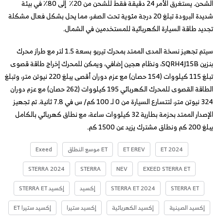
الشحن. يستغرق الأمر 24 دقيقة فقط للشحن من 20٪ إلى 80٪ في بيئة
شديدة البرودة تبلغ 20 درجة مئوية تحت الصفر، مما يحل بشكل فعال مشكلة
تجديد طاقة السيارة الكهربائية للمستخدمين في الشمال.
سيتم تجهيز نسخة المدى الممتد بمحرك تيربو بسعة 1.5 لتر مع طراز محرك
بنزين SQRH4J15B، ونظام هجين إضافي، ويمكن للمحرك إخراج طاقة قصوى
تبلغ 115 كيلووات (154 حصان) مع عزم دوران أقصى يبلغ 220 نيوتن متر، وتبلغ
الطاقة القصوى للمحرك الكهربائي 195 كيلووات (262 حصان) مع عزم دوران
324 نيوتن متر، لتتسارع السيارة من 0 لـ 100 كم/ س في 7.8 ثانية. تم تجهيز
الإصدار الممتد بحزمة بطارية 32 كيلووات ساعة، مع نطاق كهربائي بالكامل
يبلغ 200 كم ونطاق مشترك يزيد عن 1500 كم.
ET 2024
ET EREV
ET موسع النطاق
Exeed
STERRA 2024
STERRA
NEV
EXEED STERRA ET
STERRA ET
STERRA ET 2024
إكسيد
إكسيد STERRA ET
إكسيد الصينية
إكسيد الكهربائية
إكسيد ستيرا
إكسيد ستيرا ET