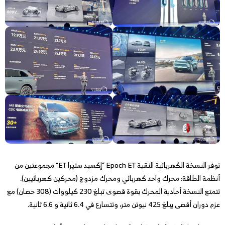
توفر النسخة الكهربائية النقية Epoch ET “إكسيد ستيرا ET” مجموعتين من
أنظمة الطاقة: محرك واحد كهربائي ومحرك مزدوج (محركين كهربائيين).
تتمتع النسخة أحادية المحرك بقوة قصوى تبلغ 230 كيلووات (308 حصان) مع
عزم دوران أقصى يبلغ 425 نيوتن متر، وتتسارع في 6.4 ثانية و 6.6 ثانية.