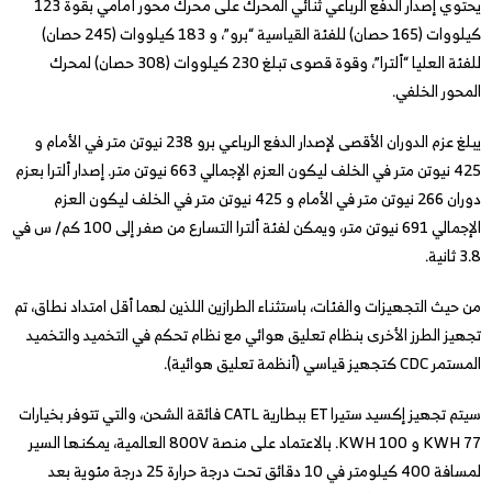
يحتوي إصدار الدفع الرباعي ثنائي المحرك على محرك محور أمامي بقوة 123
كيلووات (165 حصان) للفئة القياسية “برو”، و 183 كيلووات (245 حصان)
للفئة العليا “ألترا”، وقوة قصوى تبلغ 230 كيلووات (308 حصان) لمحرك
المحور الخلفي.
يبلغ عزم الدوران الأقصى لإصدار الدفع الرباعي برو 238 نيوتن متر في الأمام و
425 نيوتن متر في الخلف ليكون العزم الإجمالي 663 نيوتن متر. إصدار ألترا بعزم
دوران 266 نيوتن متر في الأمام و 425 نيوتن متر في الخلف ليكون العزم
الإجمالي 691 نيوتن متر، ويمكن لفئة ألترا التسارع من صفر إلى 100 كم/ س في
3.8 ثانية.
من حيث التجهيزات والفئات، باستثناء الطرازين اللذين لهما أقل امتداد نطاق، تم
تجهيز الطرز الأخرى بنظام تعليق هوائي مع نظام تحكم في التخميد والتخميد
المستمر CDC كتجهيز قياسي (أنظمة تعليق هوائية).
سيتم تجهيز إكسيد ستيرا ET ببطارية CATL فائقة الشحن، والتي تتوفر بخيارات
77 KWH و 100 KWH. بالاعتماد على منصة 800V العالمية، يمكنها السير
لمسافة 400 كيلومتر في 10 دقائق تحت درجة حرارة 25 درجة مئوية بعد