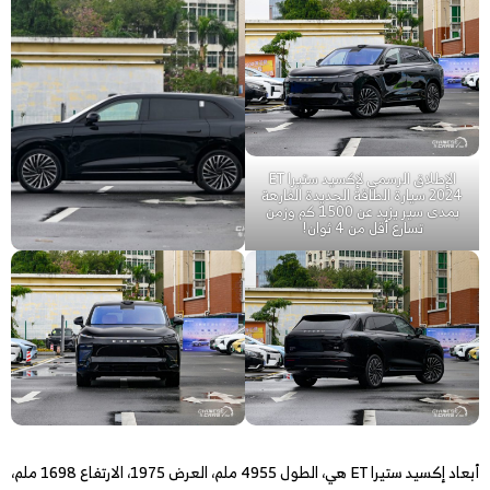
الإطلاق الرسمي لإكسيد ستيرا ET
2024 سيارة الطاقة الجديدة الفارهة
بمدى سير يزيد عن 1500 كم وزمن
تسارع أقل من 4 ثوان!
أبعاد إكسيد ستيرا ET هي، الطول 4955 ملم، العرض 1975، الارتفاع 1698 ملم،