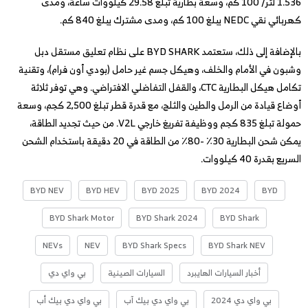
1.536 لتر/ 100 كم، وسعة بطارية تبلغ 29.58 كيلووات ساعة، ومدى
كهربائي نقي NEDC يبلغ 100 كم، ومدى مشترك يبلغ 840 كم.
بالإضافة إلى ذلك، ستعتمد BYD SHARK على نظام تعليق مستقل دبل
وشبون في الأمام والخلف، وهيكل جسم غير حامل (بودي أون فرام)، وتقنية
تكامل هيكل البطارية CTC، والقفل التفاضلي الافتراضي. وهي توفر ثلاثة
أوضاع قيادة من الرمل والطين والثلج، مع قدرة قطر تبلغ 2,500 كجم، وسعة
حمولة تبلغ 835 كجم ووظيفة تفريغ خارجي V2L. من حيث تجديد الطاقة،
يمكن شحن البطارية 30٪ -80٪ من الطاقة في 20 دقيقة باستخدام الشحن
السريع بقدرة 40 كيلووات.
BYD NEV
BYD HEV
BYD 2025
BYD 2024
BYD
BYD Shark Motor
BYD Shark 2024
BYD Shark
NEVs
NEV
BYD Shark Specs
BYD Shark NEV
أخبار السيارات الهايبرد
السيارات الصينية
بي واي دي
بي واي دي 2024
بي واي دي بيك آب
بي واي دي بيك أب