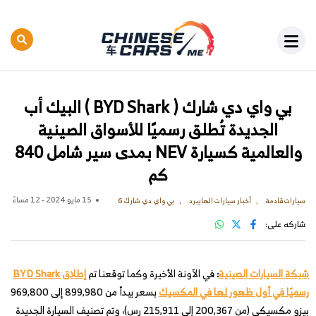
بي واي دي شارك ( BYD Shark ) البيك أب
الجديدة تُطلق رسميًا للأسواق الصينية
والعالمية كسيارة NEV بمدى سير شامل 840
كم
15 مايو 2024 - 12 مساءً
سيارات قادمة
أخبار سيارات الهايبرد
بي واي دي شارك 6
شاركه على:
شبكة السيارات الصينية
:
في الآونة الأخيرة وكما توقعنا تم
إطلاق BYD Shark
رسميًا في أول ظهور لها في المكسيك
بسعر يبدأ من 899,980 إلى 969,800
بيزو مكسيكي (من 200,367 إلى 215,911 رس)، وتم تصنيف السيارة الجديدة