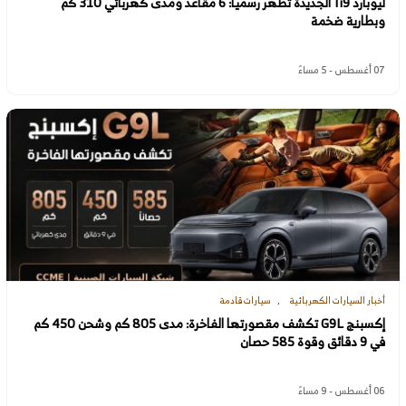
ليوبارد Ti9 الجديدة تظهر رسميًا: 6 مقاعد ومدى كهربائي 310 كم
وبطارية ضخمة
07 أغسطس - 5 مساءً
أخبار السيارات الكهربائية
سيارات قادمة
إكسبنج G9L تكشف مقصورتها الفاخرة: مدى 805 كم وشحن 450 كم
في 9 دقائق وقوة 585 حصان
06 أغسطس - 9 مساءً