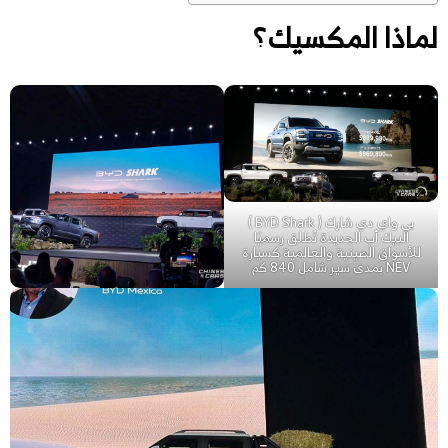
لماذا المكسيك؟
بي واي دي شارك ( BYD Shark )
البيك أب الجديدة تُطلق رسميًا
للأسواق الصينية والعالمية كسيارة
NEV بمدى سير شامل 840 كم