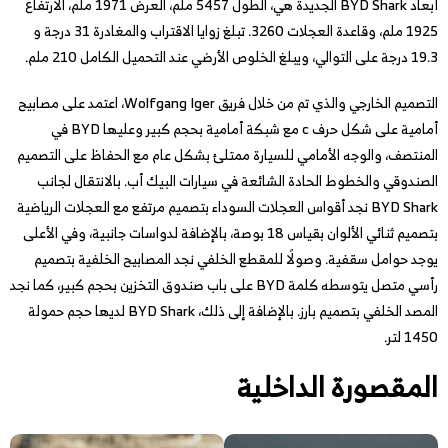
أبعاد BYD Shark الجديدة هي، الطول 5457 ملم، العرض 1971 ملم، الارتفاع
1925 ملم، وقاعدة العجلات 3260. تبلغ زوايا الاقتراب والمغادرة 31 درجة و
19.3 درجة على التوالي، ويبلغ الخلوص الأرضي عند التحميل الكامل 210 ملم.
التصميم الخارجي والذي تم من خلال فريق Wolfgang Iger، اعتمد على مصابيح
أمامية على شكل حرف c مع شبكة أمامية بحجم كبير وعليها BYD في
المنتصف، والوجه الأمامي للسيارة ممتلئ بشكل عام مع الحفاظ على التصميم
الصندوقي والخطوط الحادة الشائعة في سيارات البيك أب. بالانتقال لجانب
BYD Shark نجد أقواس العجلات السوداء بتصميم مرتفع مع العجلات الرياضية
بتصميم ثنائي الألوان بقياس 18 بوصة، بالإضافة لدواسات جانبية، وفي الأعلى
يوجد حوامل سقفية. وصولًا للمقطع الخلفي نجد المصابيح الخلفية بتصميم
رأسي متصل يتوسطه كلمة BYD على باب صندوق التخزين بحجم كبير، كما نجد
المصد الخلفي بتصميم بارز. بالإضافة إلى ذلك، BYD Shark لديها حجم حمولة
1450 لتر.
المقصورة الداخلية