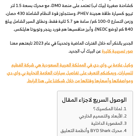
كشاحنة صغيرة (بيك اب) تعتمد على منصة DMO، مع محرك بسعة 1.5 لتر
تيربو كسيارة طاقة هجينة PHEV، وستتجاوز قوة النظام الشاملة 430 حصان،
وزمن التسارع 0-100 كم/ ساعة هو 5.7 ثانية فقط، ونطاق السير الشامل يبلغ
840 كم (وضع NEDC)، وأبرز منافسيها هم فورد رينجر وتويوتا هايلكس.
الجدير بالذكر أنه خلال الفترات الماضية وتحديدًا في عام 2023 تابعتهم معنا
صور تسريبية كثيرة
عن البيك آب الجديد.
وكيل علامة بي واي دي في المملكة العربية السعودية هي شركة الفطيم
للسيارات, ويمكنكم التعرف على تفاصيل سيارات العلامة التجارية بي واي دي
ومواصفاتها وأسعارها وفئاتها من خلال شبكتنا على هذا الرابط.
الوصول السريع لاجزاء المقال
لماذا المكسيك؟
الأبعاد والتصميم الخارجي
المقصورة الداخلية
محرك BYD Shark وأنظمة التعليق