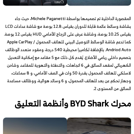
المقصورة الداخلية تم تصميمها بواسطة Michele Paganetti، حيث جاء
بشاشة وسائط عائمة قابلة للدوران بقياس 12.8 بوصة مع شاشة عدادات LCD
بقياس 10.25 بوصة، وشاشة عرض على الزجاج الأمامي HUD بقياس 12 بوصة.
كما تدعم شاشة الوسائط التوصيل البيني للهاتف المحمول Apple CarPlay /
Andriod Auto. بالإضافة لكاميرا محيطية 540 درجة، ومقود متعدد الوظائف
بتصميم داخلي رباعي الأضلاع. يُقدم كل ذلك مع 5 مقاعد مع إمكانية التعديل
الكهربائي لمقعد السائق في 6 اتجاهات، والتدفئة والتهوية للمقاعد، وشاحن
لاسلكي للهاتف المحمول بقدرة 50 وات في الصف الأمامي، و 8 سماعات،
وجهاز تحكم عن بعد للهاتف المحمول، و 6 وسائد هوائية، ووظائف مساعدة
السائق من المستوى 2.
محرك BYD Shark وأنظمة التعليق