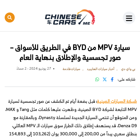
سيارة MPV من BYD في الطريق للأسواق –
صور تجسسية والإطلاق بنهاية العام
27 يونيو 2024 - 2 مساءً
بي واي دي
أخبار سيارات الهايبرد
سيارات قادمة
شاركه على:
شبكة السيارات الصينية
:
قبل بضعة أيام تم الكشف عن صور تجسسية لسيارة
MPV التابعة لشركة BYD الصينية، وظهرت عليها كلمات مثل Tang و MAX،
ومن المتوقع أن تنتمي السيارة الجديدة لسلسلة Dynasty، وبالمقارنة مع
Denza D9، قد يستهدف إطلاق ذلك الطراز سوق سيارات الـ MPV العائلي،
بنطاق سعري يبدأ من 200,00 إلى 300,000 يوان (103,262 إلى 154,893