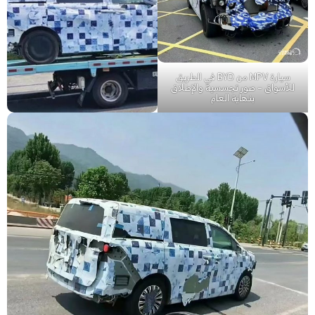
سيارة MPV من BYD في الطريق
للأسواق – صور تجسسية والإطلاق
بنهاية العام