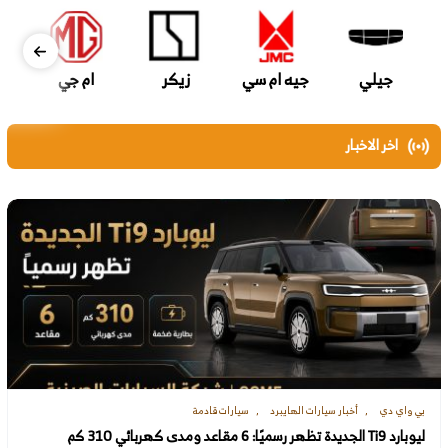
جيلي
جيه ام سي
زيكر
ام جي
اخر الاخبار
بي واي دي
أخبار سيارات الهايبرد
سيارات قادمة
ليوبارد Ti9 الجديدة تظهر رسميًا: 6 مقاعد ومدى كهربائي 310 كم