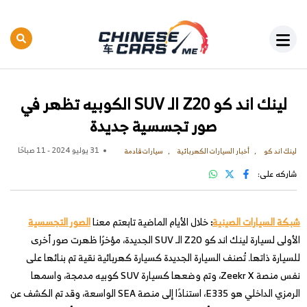
لينك اند كو Z20 الـ SUV الكوبيه تظهر في
صور تجسسية جديدة
31 يوليو 2024 - 11 صباحًا
لينك اند كو
أخبار السيارات الكهربائية
سيارات قادمة
شاركه على:
شبكة السيارات الصينية
:
خلال الأيام الماضية تابعتم معنا
الصور التجسسية
الأولى لسيارة لينك اند كو Z20 الـ SUV الجديدة، مؤخرًا ظهرت صور أخرى
للسيارة ذاتها. تُصنف السيارة الجديدة كسيارة كهربائية نقية تم بنائها على
نفس منصة Zeekr X، وتم وضعها كسيارة SUV كوبيه مدمجة، واسمها
الرمزي الداخلي هو E335، استنادًا إلى منصة SEA الواسعة، وقد تم الكشف عن