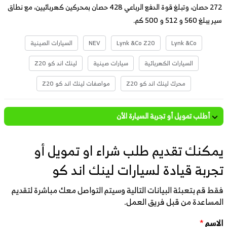
272 حصان، وتبلغ قوة الدفع الرباعي 428 حصان بمحركين كهربائيين، مع نطاق
سير يبلغ 560 و 512 و 500 كم.
Lynk &Co
Lynk &Co Z20
NEV
السيارات الصينية
السيارات الكهربائية
سيارات صينية
لينك اند كو Z20
محرك لينك اند كو Z20
مواصفات لينك اند كو Z20
أطلب تمويل أو تجربة السيارة الأن
يمكنك تقديم طلب شراء او تمويل أو
تجربة قيادة لسيارات لينك اند كو
فقط قم بتعبئة البيانات التالية وسيتم التواصل معك مباشرة لتقديم
المساعدة من قبل فريق العمل.
الاسم
*