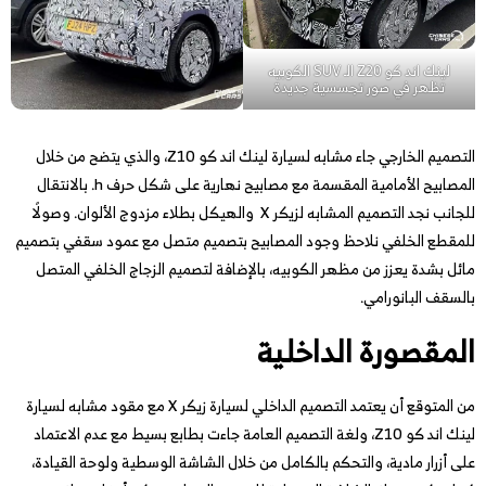
لينك اند كو Z20 الـ SUV الكوبيه
تظهر في صور تجسسية جديدة
التصميم الخارجي جاء مشابه لسيارة لينك اند كو Z10، والذي يتضح من خلال
المصابيح الأمامية المقسمة مع مصابيح نهارية على شكل حرف h. بالانتقال
للجانب نجد التصميم المشابه لزيكر X والهيكل بطلاء مزدوج الألوان. وصولًا
للمقطع الخلفي نلاحظ وجود المصابيح بتصميم متصل مع عمود سقفي بتصميم
مائل بشدة يعزز من مظهر الكوبيه، بالإضافة لتصميم الزجاج الخلفي المتصل
بالسقف البانورامي.
المقصورة الداخلية
من المتوقع أن يعتمد التصميم الداخلي لسيارة زيكر X مع مقود مشابه لسيارة
لينك اند كو Z10، ولغة التصميم العامة جاءت بطابع بسيط مع عدم الاعتماد
على أزرار مادية، والتحكم بالكامل من خلال الشاشة الوسطية ولوحة القيادة،