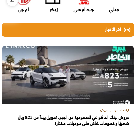
جيلي
جيه ام سي
زيكر
ام جي
اخر الاخبار
لينك اند كو
عروض
عروض لينك اند كو في السعودية من الجبر.. تمويل يبدأ من 823 ريال
شهريًا وخصومات كاش على موديلات مختارة