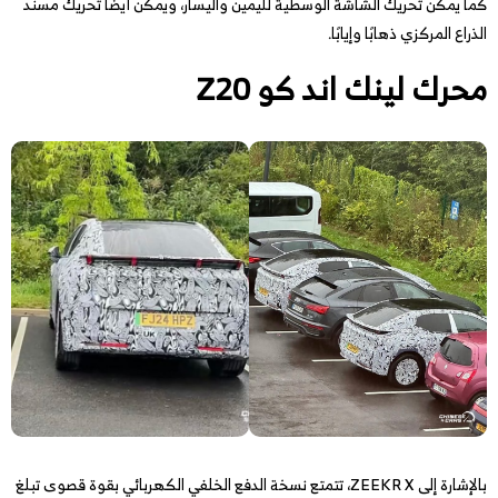
كما يمكن تحريك الشاشة الوسطية لليمين واليسار، ويمكن أيضا تحريك مسند
الذراع المركزي ذهابًا وإيابًا.
محرك لينك اند كو Z20
بالإشارة إلى ZEEKR X، تتمتع نسخة الدفع الخلفي الكهربائي بقوة قصوى تبلغ