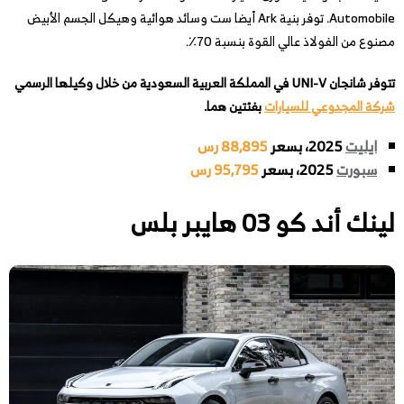
Automobile. توفر بنية Ark أيضا ست وسائد هوائية وهيكل الجسم الأبيض
مصنوع من الفولاذ عالي القوة بنسبة 70٪.
تتوفر شانجان UNI-V في المملكة العربية السعودية
من خلال وكيلها الرسمي
شركة المجدوعي للسيارات
بفئتين هما.
ايليت
2025، بسعر
88,895 رس
سبورت
2025، بسعر
95,795 رس
لينك أند كو 03 هايبر بلس