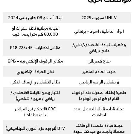
UNI-V سبورت 2025
لينك أند كو 03 هايبر بلس 2024
صيانة مجانية ثلاثة سنوات او
ألوان الداخلية : أسود + برتقالي
60.000 كم متر أيهما أقرب
وضعيات قيادة : اقتصادي/ذكي/
مقاس الإطارات : 225/45 R18
عادي/رياضي
جناح كهربائي
مكابح الوقوف الإلكترونية – EPB
صوت العادم المتغير
ناقل الحركة الإلكتروني
زر تشغيل الوضع الرياضي
نظام التشغيل والإيقاف الذكي
خاصية إطفاء المحرك عند الوقوف
اختيار وضع القيادة (اقتصادي /
التام (وضع توفير الوقود)
رياضي / مربح / شخصي)
عجلة قيادة قابلة للتعديل بعدة
CBC (التحكم في الفرامل
اتجاهات
بالمنعطفات)
عجلة قیادة متعددة الوظائف
DTV (توجيه عزم الدوران الديناميكي)
مغطاة بالجلد مع مبدلات سرعة