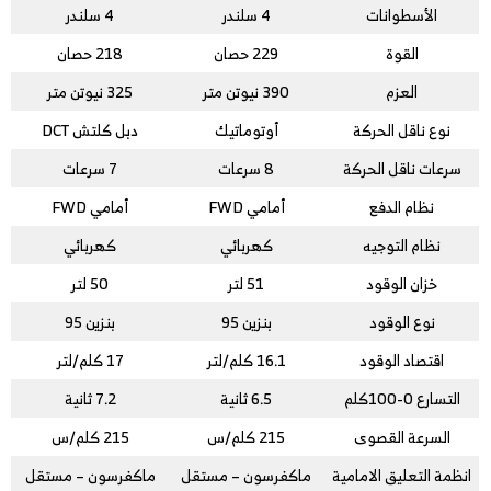
الأسطوانات
4 سلندر
4 سلندر
القوة
229 حصان
218 حصان
العزم
390 نيوتن متر
325 نيوتن متر
نوع ناقل الحركة
أوتوماتيك
دبل كلتش DCT
سرعات ناقل الحركة
8 سرعات
7 سرعات
نظام الدفع
أمامي FWD
أمامي FWD
نظام التوجيه
كهربائي
كهربائي
خزان الوقود
51 لتر
50 لتر
نوع الوقود
بنزين 95
بنزين 95
اقتصاد الوقود
16.1 كلم/لتر
17 كلم/لتر
التسارع 0-100كلم
6.5 ثانية
7.2 ثانية
السرعة القصوى
215 كلم/س
215 كلم/س
انظمة التعليق الامامية
ماكفرسون – مستقل
ماكفرسون – مستقل