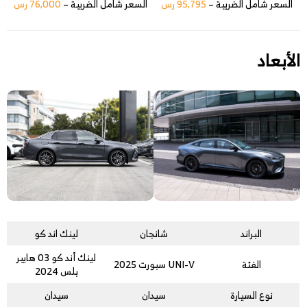
السعر شامل الضريبة –
95,795 رس
السعر شامل الضريبة –
76,000 رس
الأبعاد
البراند
شانجان
لينك اند كو
لينك أند كو 03 هايبر
الفئة
UNI-V سبورت 2025
بلس 2024
نوع السيارة
سيدان
سيدان