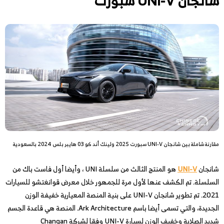
شانجان UNI-V سبورت
مقارنة شاملة بين شانجان UNI-V سبورت 2025 ولينك أند كو 03 هايبر بلس 2024 بالسعودية
شانجان
UNI-V
هو المنتج الثالث من سلسلة UNI ، وأيضا أول فاست باك من
السلسلة. تم الكشف عنها لأول مرة للجمهور خلال معرض قوانغتشو للسيارات
2021. تم تطوير شانجان UNI-V على بنية المنصة المعيارية خفيفة الوزن
الجديدة، والتي تسمى أيضا باسم Ark Architecture. المنصة هي قاعدة الجسم
شديد الصلابة وخفيف الوزن لسيارة UNI-V وفقا لشركة Changan