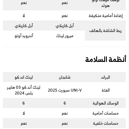
نعم
نعم
هولد
إضاءة أمامية متكيفة
نعم
لا
أبل كاربلاي
أبل كاربلاي
ربط الشاشة بالهاتف
ميرور لينك
أندرويد أوتو
أنظمة السلامة
البراند
شانجان
لينك اند كو
لينك أند كو 03 هايبر
الفئة
UNI-V سبورت 2025
بلس 2024
الوسائد الهوائية
6
6
حساسات أمامية
نعم
لا
حساسات خلفية
نعم
نعم