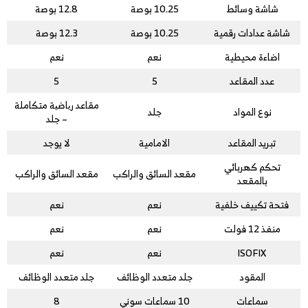
شاشة وسائط
10.25 بوصة
12.8 بوصة
شاشة عدادات رقمية
10.25 بوصة
12.3 بوصة
اضاءة محيطية
نعم
نعم
عدد المقاعد
5
5
مقاعد ریاضیة متكاملة
نوع المواد
جلد
– جلد
تبريد المقاعد
الامامية
لا يوجد
تحكم كهربائي
مقعد السائق والراكب
مقعد السائق والراكب
بالمقعد
فتحة تكييف خلفية
نعم
نعم
منفذ 12 فولت
نعم
نعم
ISOFIX
نعم
نعم
المقود
جلد متعدد الوظائف
جلد متعدد الوظائف
سماعات
10 سماعات سوني
8