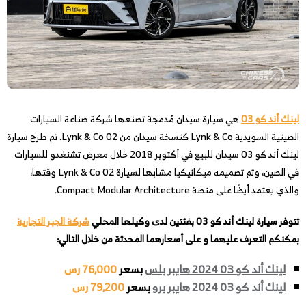
لينك أند كو 03
هي سيارة سيدان مُدمجة تصنعها شركة صناعة السيارات
الصينية السويدية Lynk & Co كنسخة سيدان من Lynk & Co 02. تم طرح سيارة
لينك أند كو 03 سيدان للبيع في أكتوبر 2018 خلال معرض تشنغدو للسيارات
في الصين، وتم تصميمه ميكانيكيا مشابها لسيارة Lynk & Co 02 وقتها،
والذي يعتمد أيضًا على منصة Compact Modular Architecture.
تتوفر سيارة لينك أند كو 03 بفئتين لدى وكيلها المحلي
شركة الجبر التجارية
بمكنكم التعرف عليهما و على أسعارهما المحدثة من خلال التالي:
لينك أند كو 03 2024 هايبر بلس
بسعر
76,000 رس
لينك أند كو 03 2024 هايبر برو
بسعر
79,200 رس