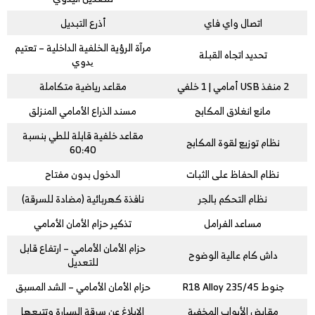
اتصال واي فاي
أذرع التبديل
مرآة الرؤية الخلفية الداخلية – تعتيم
تحديد اتجاه القبلة
یدوي
2 منفذ USB أمامي | 1 خلفي
مقاعد رياضية متكاملة
مانع انغلاق المكابح
مسند الذراع الأمامي المنزلق
مقاعد خلفية قابلة للطي بنسبة
نظام توزيع لقوة المكابح
60:40
نظام الحفاظ على الثبات
الدخول بدون مفتاح
نظام التحكم بالجر
نافذة كهربائية (مضادة للسرقة)
مساعد الفرامل
تذكير حزام الأمان الأمامي
حزام الأمان الأمامي – ارتفاع قابل
داش كام عالية الوضوح
للتعديل
جنوط 235/45 R18 Alloy
حزام الأمان الأمامي – الشد المسبق
مقابض الأبواب المخفیة
الإبلاغ عن سرقة السیارة وتتبعها