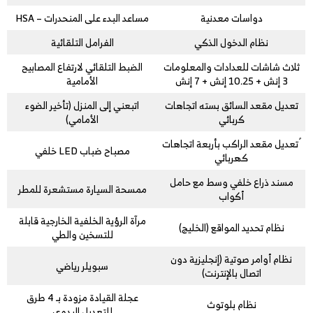
دواسات معدنية
مساعد البدء على المنحدرات – HSA
نظام الدخول الذكي
الفرامل التلقائية
ثلاث شاشات للعدادات والمعلومات
الضبط التلقائي لارتفاع المصابيح
3 إنش + 10.25 إنش + 7 إنش
الأمامية
تعديل مقعد السائق بسته اتجاهات
اتبعني إلى المنزل (تأخير الضوء
كربائي
الأمامي)
ً تعديل مقعد الراكب بأربعة اتجاهات
مصباح ضباب LED خلفي
كهربائي
مسند ذراع خلفي وسط مع حامل
ممسحة السيارة مستشعرة للمطر
أكواب
مرآة الرؤية الخلفية الخارجية قابلة
نظام تحديد المواقع (الخليج)
للتسخين والطي
نظام أوامر صوتية (إنجليزية دون
سبويلر رياضي
اتصال بالإنترنت)
عجلة القيادة مزودة بـ 4 طرق
نظام بلوتوث
للتعديل اليدوي