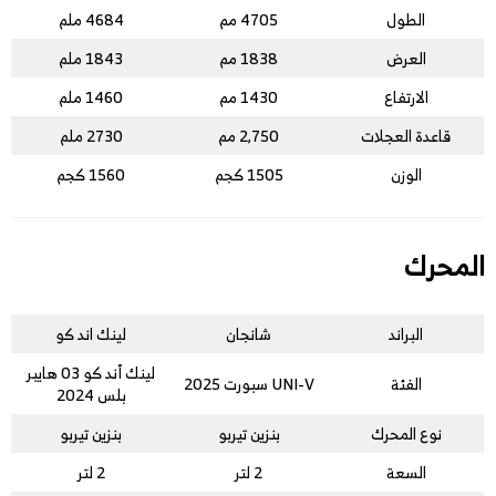
الطول
4705 مم
4684 ملم
العرض
1838 مم
1843 ملم
الارتفاع
1430 مم
1460 ملم
قاعدة العجلات
2,750 مم
2730 ملم
الوزن
1505 كجم
1560 كجم
المحرك
البراند
شانجان
لينك اند كو
لينك أند كو 03 هايبر
الفئة
UNI-V سبورت 2025
بلس 2024
نوع المحرك
بنزين تيربو
بنزين تيربو
السعة
2 لتر
2 لتر