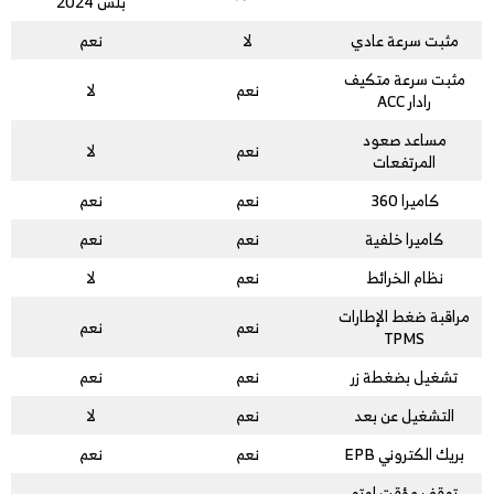
بلس 2024
مثبت سرعة عادي
لا
نعم
مثبت سرعة متكيف
نعم
لا
رادار ACC
مساعد صعود
نعم
لا
المرتفعات
كاميرا 360
نعم
نعم
كاميرا خلفية
نعم
نعم
نظام الخرائط
نعم
لا
مراقبة ضغط الإطارات
نعم
نعم
TPMS
تشغيل بضغطة زر
نعم
نعم
التشغيل عن بعد
نعم
لا
بريك الكتروني EPB
نعم
نعم
توقف مؤقت اوتو