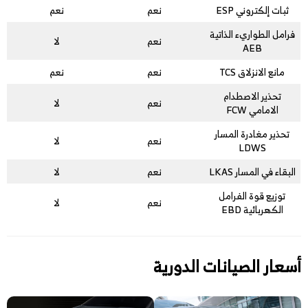
ثبات إلكتروني ESP
نعم
نعم
فرامل الطواريء الذاتية
نعم
لا
AEB
مانع الانزلاق TCS
نعم
نعم
تحذير الاصطدام
نعم
لا
الامامي FCW
تحذير مغادرة المسار
نعم
لا
LDWS
البقاء في المسار LKAS
نعم
لا
توزيع قوة الفرامل
نعم
لا
الكهربائية EBD
أسعار الصيانات الدورية