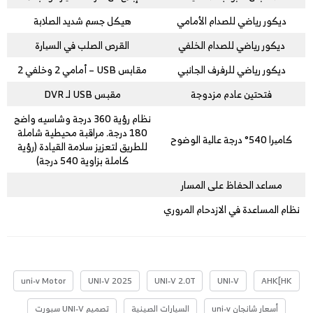
ديكور رياضي للصدام الأمامي
هيكل جسم شديد الصلابة
ديكور رياضي للصدام الخلفي
القرص الصلب في السیارة
ديكور رياضي للرفرف الجانبي
مقابس USB – أمامي 2 وخلفي 2
فتحتين عادم مزدوجة
مقبس USB لـ DVR
نظام رؤية 360 درجة وشاسيه واضح
180 درجة. مراقبة محيطية شاملة
كامیرا 540° درجة عالیة الوضوح
للطريق لتعزيز سلامة القيادة (رؤية
كاملة بزاوية 540 درجة)
مساعد الحفاظ على المسار
نظام المساعدة في الازدحام المروري
uni-v Motor
UNI-V 2025
UNI-V 2.0T
UNI-V
AHK[HK
أسعار شانجان uni-v
السيارات الصينية
تصميم UNI-V سبورت