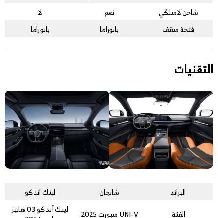
شاحن لاسلكي
نعم
لا
فتحة سقف
بانوراما
بانوراما
التقنيات
البراند
شانجان
لينك اند كو
لينك أند كو 03 هايبر
الفئة
UNI-V سبورت 2025