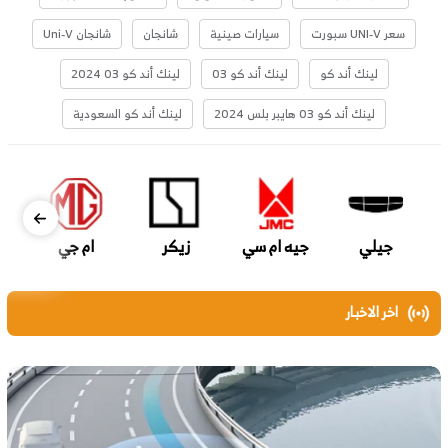
سعر UNI-V سبورت
سيارات صينية
شانجان
شانجان Uni-V
لينك أند كو
لينك أند كو 03
لينك أند كو 03 2024
لينك أند كو 03 هايبر بلس 2024
لينك أند كو السعودية
جيلي
جيه ام سي
زيكر
ام جي
اخر الاخبار