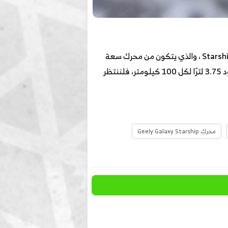
من المتوقع أن تكون السيارة الجديدة مجهزة بأحدث نظام EM-i فائق الهجين من جيلي جالاكسي، مشابه لـ Starship 7 EM-i ، والذي يتكون من محرك سعة
1.5 لتر مع محرك كهربائي بقوة 218 حصان وعلبة تروس DHT أحادية السرعة. Starship 7 EM-i يبلغ استهلاك الوقود 3.75 لترًا لكل 100 كيلومتر، فلننتظر
محرك Geely Galaxy Starship