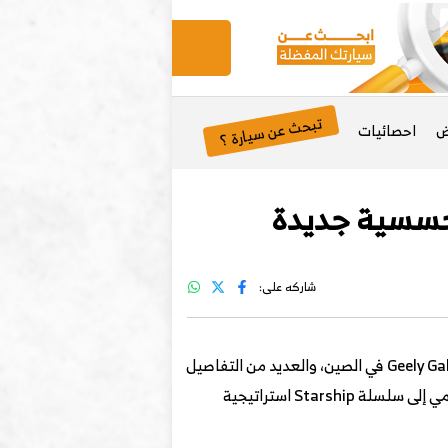
تبحث عن سيارة ؟
ض
احصائيات
شاركه على:
تمكنا مؤخرًا من الحصول على صور تجسسية لسيارة سيدان هايبرد جديدة من Geely Galaxy Starship في الصين، والعديد من التفاصيل
، ومن المتوقع أن تكون سيارة مدمجة هجينة جديدة تنتمي إلى سلسلة Starship استراتيجية