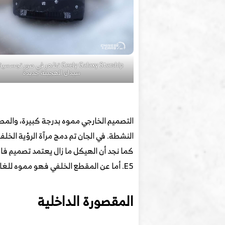
Geely Galaxy Starship تظهر في صور تج
سيدان الهجينة جديدة
التصميم الخارجي مموه بدرجة كبيرة، والمصاب
E5. أما عن المقطع الخلفي فهو مموه للغاية وغالبية تفاصيله غير واضحة، ولكن من المتوقع أن يتشابه مع Starship 7 EM-i وGalaxy E5.
المقصورة الداخلية