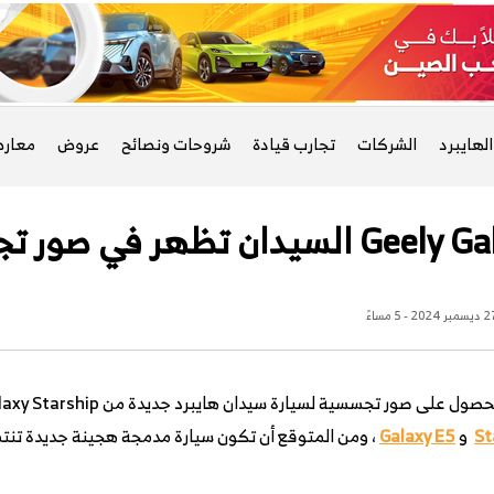
لهايبرد
الشركات
تجارب قيادة
شروحات ونصائح
عروض
معار
ر في صور تجسسية جديدة
بر 2024 - 5 مساءً
St
و
Galaxy E5