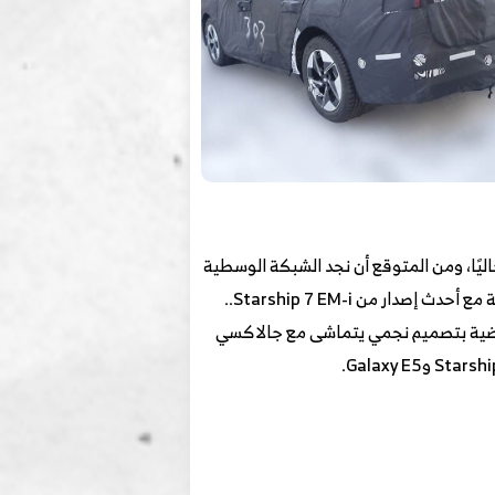
ليًا، ومن المتوقع أن نجد الشبكة الوسطية
النشطة. في الجان تم دمج مرآة الرؤية الخلفية الخارجية بشكل مثلث. ويتشابه وضع النافذة واستخدام الأقواس الأفقية مع أحدث إصدار من Starship 7 EM-i..
م العام مشابه لسيارة Galaxy L6.. كما نجد العجلات الرياضية بتصميم نجمي يتماشى مع جالاكسي