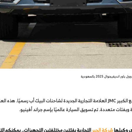
وبفئات متعددة. تم تسويق السيارة عالميًا بإسم جراند أفينيو.
دى وكيلها
شركة الجبر
التجارية بفئتين مختلفتين التجهيزات.. يمكنكم ا