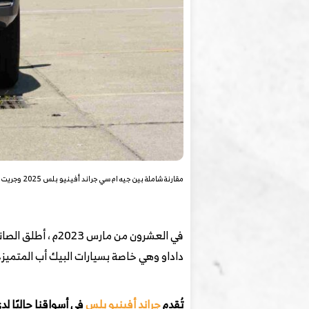
مقارنة شاملة بين جيه ام سي جراند أفينيو بلس 2025 وجريت وول باور انديفيجوال 2025 بالسعودية
داداو وهي خاصة بسيارات البيك أب المتميزة 
تُقدم
جراند أفينيو بلس
في أسواقنا حاليًا ل