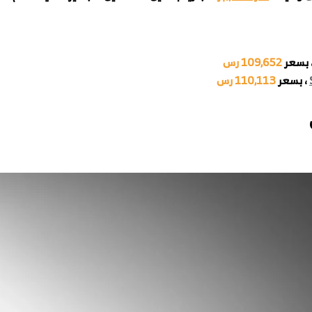
109,652 رس
110,113 رس