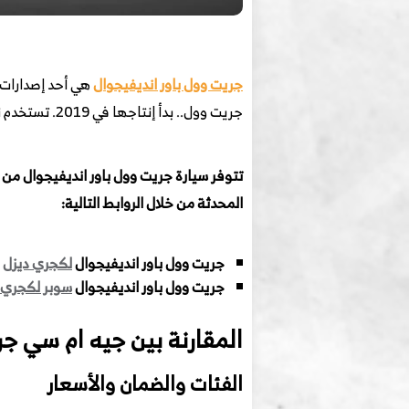
جريت وول باور انديفيجوال
جريت وول.. بدأ إنتاجها في 2019. تستخدم نفس منصة PZ1 المستخدمة في الاس يو في H9 من هافال، وتقدم بمحرك بنزين تيربو أو ديزل تيربو.
تتوفر سيارة جريت وول باور انديفيجوال من
المحدثة من خلال الروابط التالية:
جريت وول باور انديفيجوال
لكجري ديزل
2025، بسعر
جريت وول باور انديفيجوال
سوبر لكجري 
المقارنة بين جيه ام سي جر
الفئات والضمان والأسعار