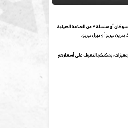
هي أحد إصدارات البيك أب متوسطة الحجم المعروفة أيضا باسم جريت وول باو أو رومان أو سوكان أو سلسلة P من العلامة الصينية
جهيزات، يمكنكم التعرف على أسعارهم