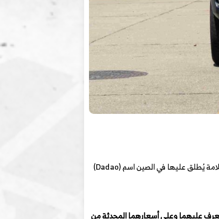
في العشرون من مارس 2023م ، أطلق الصانع الكبير JMC العلامة التجارية الجديدة لشاحنات البيك أب رسميًا. هذه العلامة يُطلق عليها في الصين اسم (Dadao)
لتعرف عليهما وعلى أسعارهما المحدثة من