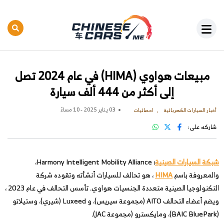
مبيعات هواوي (HIMA) في عام 2024 تصل
إلى أكثر من 444 ألف سيارة
03 يناير 2025 - 10 مساءً
أخبار السيارات الكهربائية
احصائيات
شاركه على:
شبكة السيارات الصينية
:
Harmony Intelligent Mobility Alliance،
والمعروفة باسم
HIMA
، هو تحالف للسيارات أنشأته وتقوده شركة
التكنولوجيا الصينية متعددة الجنسيات هواوي. تأسس التحالف في عام 2023 ،
ويضم أعضاء التحالف AITO (مجموعة سيريس)، و Luxeed (شيري)، وستيلاتو
(BAIC BluePark)، ومايكسترو (مجموعة JAC).