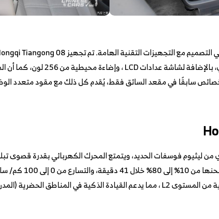
بقياس 15.5 بوصة مع بلوتوث وأبل كاربلاي
لخصائص سابقًا في مقعد السائق فقط، يُقدم كل ذلك مع مقود متعدد الو
طق الحضرية (المدن) وعالية السرعة.