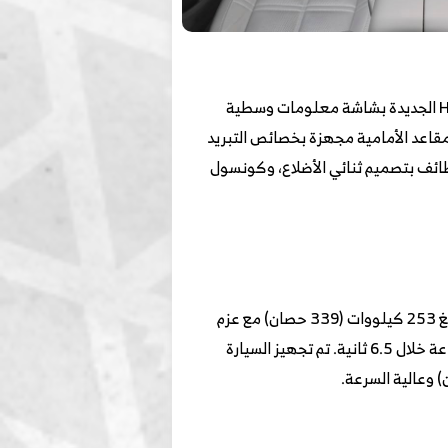
المقصورة الداخلية جمعت بين الانسيابية في التصميم مع التجهيزات التقنية الهامة. تم تجهيز Hongqi Tiangong 08 الجديدة بشاشة معلومات وسطية
، بالإضافة لشاشة عدادات LCD ، وإضاءة محيطية من 256 لون، كما أن المقاعد الأمامية مجهزة بخصائص التبريد
ظائف بتصميم ثنائي الأضلاع، وكونسول
Tiangong 08 الجديدة مزودة ببطارية فودي من ليثيوم فوسفات الحديد، ويتمتع المحرك الكهربائي بقدرة قصوى تبلغ 253 كيلووات (339 حصان) مع عزم
دوران أقصى يبلغ 450 نيوتن متر، ويمكن شحنها من 10% إلى 80% خلال 41 دقيقة، والتسارع من 0 إلى 100 كم/ ساعة خلال 6.5 ثانية. تم تجهيز السيارة