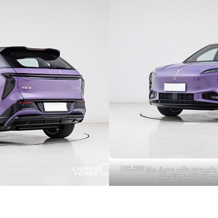
من المتوقع إطلاق Hongqi Tiangong 08 في 7 يناير بسعر طلب مسبق يبلغ 239,800