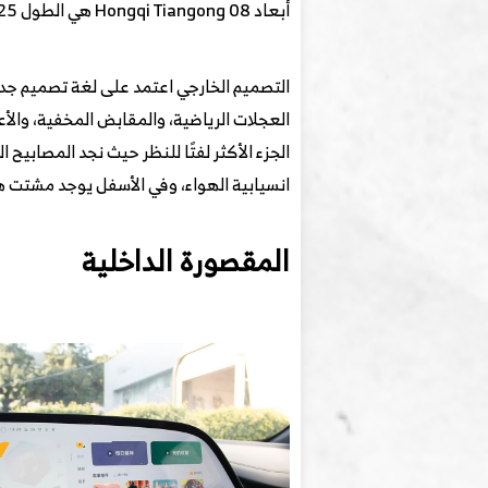
أبعاد Hongqi Tiangong 08 هي الطول 4925 ملم، العرض 1950 ملم، الارتفاع 1680 ملم، وقاعدة العجلات 3000 ملم.
العجلات الرياضية، والمقابض المخفية، والأع
الجزء الأكثر لفتًا للنظر حيث نجد المصابي
انسيابية الهواء، وفي الأسفل يوجد مشتت هو
المقصورة الداخلية