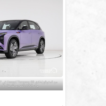
يوان (123,000 رس تقريبًا) مع مدى CLTC يبلغ 520 كم