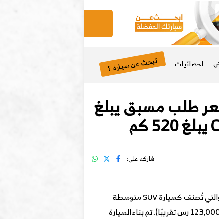
تبحث عن سيارة ؟
ض
احصائيات
Hongqi Tiangong  في 7 يناير بسعر طلب مسبق يبلغ
شاركه على:
Tiangong 08 في 7 يناير الجاري، والتي تُصنف كسيارة SUV متوسطة
كهربائية نقية EV مع مدى سير CLTC 520 كم. تم الإعلان عنها رسميًا سابقًا بسعر ما قبل البيع هو 239,800 يوان (123,000 رس تقريبًا). تم بناء السيارة