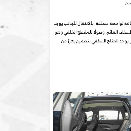
ح أمامية على شكل رقم 7 بتصميم يمتد لأسفل، بالإضافة لواجهة مغلقة. بالانتقال للجانب يوجد
 السقف العائم. وصولًا للمقطع الخلفي وهو
ى يوجد الجناح السقفي بتصميم يعزز من