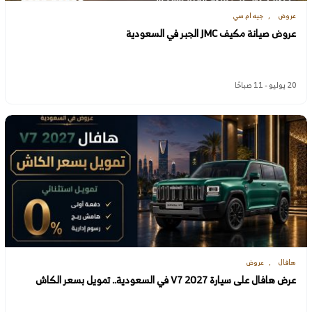
عروض
جيه ام سي
عروض صيانة مكيف JMC الجبر في السعودية
20 يوليو - 11 صباحًا
هافال
عروض
عرض هافال على سيارة V7 2027 في السعودية.. تمويل بسعر الكاش