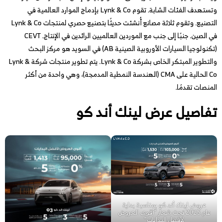
وتستهدف الفئات الشابة. تقوم Lynk & Co بإدماج الموارد العالمية في
التصنيع. وتقوم ثلاثة مصانع أُنشئت حديثًا بتصنيع حصري لمنتجات Lynk & Co
في الصين. جنبًا إلى جنب مع الموردين العالميين الرائدين في الإنتاج. CEVT
(تكنولوجيا السيارات الأوروبية الصينية AB) في السويد هو مركز البحث
والتطوير المبتكر الخاص بشركة Lynk & Co. يتم تطوير منتجات شركة Lynk &
Co الحالية على CMA (الهندسة النمطية المدمجة)، وهي واحدة من أكثر
المنصات تقدمًا.
تفاصيل عرض لينك أند كو
عروض لينك أند كو بمناسبة بداية
عام 2025 تحت شعار “أقوى العروض
لأفضل البدايات”