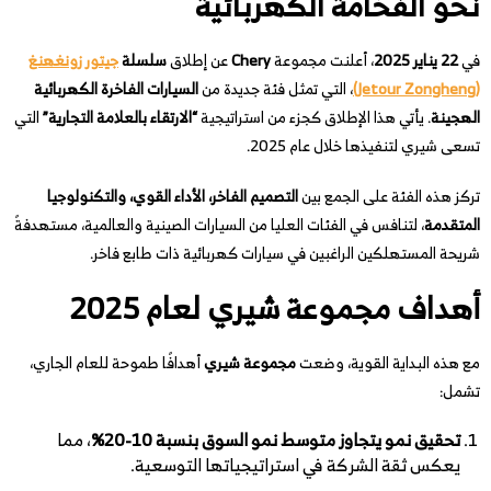
نحو الفخامة الكهربائية
في
22 يناير 2025
، أعلنت مجموعة
Chery
عن إطلاق
سلسلة
جيتور زونغهنغ
(
Zongheng)
Jetour
، التي تمثل فئة جديدة من
السيارات الفاخرة الكهربائية
الهجينة
. يأتي هذا الإطلاق كجزء من استراتيجية
“الارتقاء بالعلامة التجارية”
التي
تسعى شيري لتنفيذها خلال عام 2025.
تركز هذه الفئة على الجمع بين
التصميم الفاخر، الأداء القوي، والتكنولوجيا
المتقدمة
، لتنافس في الفئات العليا من السيارات الصينية والعالمية، مستهدفةً
شريحة المستهلكين الراغبين في سيارات كهربائية ذات طابع فاخر.
أهداف مجموعة شيري لعام 2025
مع هذه البداية القوية، وضعت
مجموعة شيري
أهدافًا طموحة للعام الجاري،
تشمل:
تحقيق نمو يتجاوز متوسط نمو السوق بنسبة 10-20%
، مما
يعكس ثقة الشركة في استراتيجياتها التوسعية.