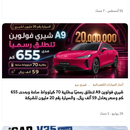
01 أغسطس - 7 مساءً
أخبار السيارات الكهربائية
شيري برو
شيري فولوين A9 تنطلق رسميًا ببطارية 70 كيلوواط ساعة وبمدى 655
كم وسعر يعادل 59 ألف ريال.. والسيارة رقم 20 مليون للشركة
26 يوليو - 1 مساءً