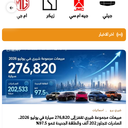
جيلي
جيه ام سي
زيكر
ام جي
اخر الاخبار
شيري برو
احصائيات
مبيعات مجموعة شيري تقفز إلى 276,820 سيارة في يوليو 2026..
الصادرات تتجاوز 202 ألف والطاقة الجديدة تنمو 97.5%