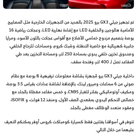
تم تجهيز جيلي GX3 برو 2025 بالعديد من التجهيزات الخارجية مثل المصابيح
الأمامية هالوجين والخلفية LED مع إضاءة نهارية LED، وعجلات رياضية 16
بوصة بتصميم مزدوج خماسي الأضلاع مع أقواس عجلات باللون الأسود، ومرايا
جانبية كهربائية مع خاصية التدفئة، وشبك كروم، ومساحات للزجاج الخلفي،
وصندوق تخزين خلفي يدوي بمساحة 250 لتر، ومساحة التخزين بعد طي
المقاعد تصل لـ 400 لتر، وفتحة سقف.
داخلية جيلي GX3 برو مٌجهزة بشاشة معلومات ترفيهية 8 بوصة مع نظام
صوتي من 6 سماعات وميرور لينك، بالإضافة لشاشة عدادات بقياس 3.5 بوصة،
ومكيف أوتوماتيكي بفلتر للغبار CN95، و خمس مقاعد مغطاة بالجلد مع
خصائص التحكم اليدوي بمقعدي الصف الأول، ومنفذ 12 فولت، و ISOFIX،
ومقود متعدد الوظائف مغطى بالجلد.
تتوفر في أسواقنا بفئتين فقط كسيارة كومباكت كروس أوفر يمكنكم التعرف
عليهما من خلال التالي.