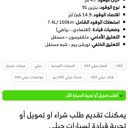
نوع الوقود
: بنزين 91
اقتصاد الوقود
: 14.9 كم/ لتر
استهلاك الوقود الشامل
: 7.4L/ 100km
وضعيات قيادة
: (اقتصادي – رياضي)
التعليق الأمامي
: ماكفرسون – مستقل
التعليق الخلفي
: تورشن بيم – شبه مستقل
GX3
أسعار جيلي GX3
السيارات الصينية
جيلي
سيارات صينية
فئات جيلي GX3
محرك جيلي GX3 برو
مواصفات جيلي GX3
أطلب تمويل أو تجربة السيارة الأن
يمكنك تقديم طلب شراء او تمويل أو
تجربة قيادة لسيارات جيلي