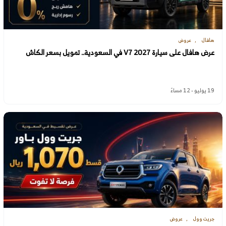
هافال
عروض
عرض هافال على سيارة V7 2027 في السعودية.. تمويل بسعر الكاش
19 يوليو - 12 مساءً
جريت وول
عروض