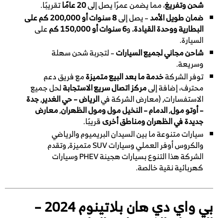
شحن وتفريغ
، مما يضمن عمرًا يصل إلى
20 عامًا
تقريبًا.
ضمان طويل الأمد
– يصل إلى
8 سنوات أو 200,000 كم
على
البطارية ووحدة القيادة.
و
6 سنوات أو 150,000 كم
على
السيارة.
شاحن مجاني لجميع السيارات
– لتجربة شحن سهلة
وسريعة.
توفر الشركة
خدمة ما بعد البيع متميزة
مع فريق دعم
محترف، إضافة إلى
مركز اتصال سريع الاستجابة
لحل جميع
الاستفسارات, (معارض الشركة في
الرياض – حي الغدير
,
جدة
– أوتو مول
,
الدمام – النخيل مول ومول الظهران
,
معارض
جديدة في الظهران ومناطق أخرى
قريبًا.
سيارات متنوعة ما بين السيدان البريميوم والرياضي
والكروس أوفر العملي وسيارات SUV متميزة, وتقدم
الشركة هذا التنوع بسيارات هجينة PHEV وسيارات
كهربائية نقية خالصة.
بي واي دي هان بلاتينوم 2024 –