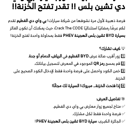
دي تشين بلس !! تقدر تفتح الخزنة!!
فرصة ذهبية لأول مرة نشوفها من شركة سيارات!
بي واي دي الفطيم
تقدم
لكم عرضًا رمضانيًا استثنائيًا Crack The CODE، حيث يمكنك أن تكون الفائز
بسيارة BYD تشين بلس الهجينة PHEV
فقط بمحاولة واحدة لفتح الخزنة!
💡
كيف تشارك؟
1️⃣ زور أقرب صالة عرض
BYD الفطيم
في
الرياض، الدمام أو جدة
.
2️⃣ قم بمسح
رمز QR
الموجود في المعرض لتسجيل بياناتك.
3️⃣ خمن الكود واحصل على فرصة واحدة فقط لإدخال الكود الصحيح على
الخزنة.
4️⃣
إذا فتحت الخزنة… مبروك! السيارة لك مجانًا!
🎯
تفاصيل العرض:
✅ متاح لجميع زوار معارض بي واي دي الفطيم.
✅ فرصة واحدة فقط لكل مشارك.
✅ الجائزة الكبرى:
سيارة BYD تشين بلس الهجينة PHEV
!