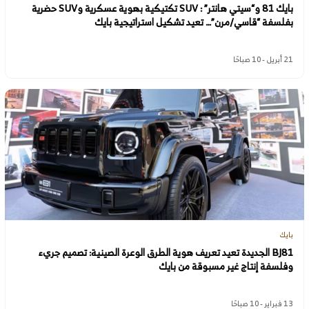
بايك 81 و“سيتي هانتر” : SUV تكتيكية بهوية عسكرية وSUV حضرية
بفلسفة “قاسي/مرن”… تعيد تشكيل استراتيجية بايك
21 أبريل - 10 صباحًا
بايك
BJ81 الجديدة تعيد تعريف هوية الطرق الوعرة الصينية: تصميم جريء
وفلسفة إنتاج غير مسبوقة من بايك
13 فبراير - 10 صباحًا