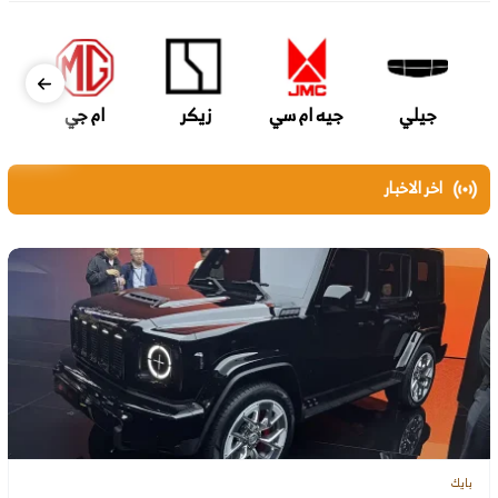
جيلي
جيه ام سي
زيكر
ام جي
اخر الاخبار
بايك