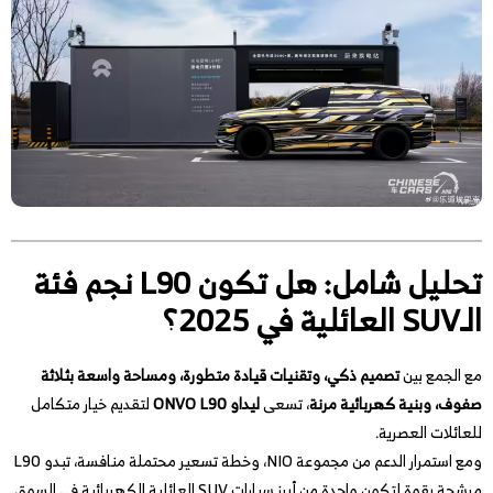
تحليل شامل: هل تكون L90 نجم فئة
الـSUV العائلية في 2025؟
مع الجمع بين
تصميم ذكي، وتقنيات قيادة متطورة، ومساحة واسعة بثلاثة
صفوف، وبنية كهربائية مرنة
، تسعى
ليداو ONVO L90
لتقديم خيار متكامل
للعائلات العصرية.
ومع استمرار الدعم من مجموعة NIO، وخطة تسعير محتملة منافسة، تبدو L90
مرشحة بقوة لتكون واحدة من أبرز سيارات SUV العائلية الكهربائية في السوق