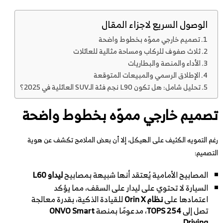
الوصول السريع لاجزاء المقال
تصميم خارجي مموّه بخطوط واضحة
ثلاث صفوف للركاب ومساحة مثالية للعائلات
الأداء والمنصة والبطاريات
الإطلاق الرسمي والمبيعات المتوقعة
تحليل شامل: هل تكون L90 نجم فئة الـSUV العائلية في 2025؟
تصميم خارجي مموّه بخطوط واضحة
رغم التمويه الكثيف على الهيكل، إلا أن بعض الملامح تكشف عن هوية
التصميم:
المصابيح الأمامية يُعتقد أنها شبيهة بمصابيح
ليداو L60
السيارة لا تحتوي على ليدار على السقف، مما يؤكد
اعتمادها على
نظام Orin X
للقيادة الذكية، بقدرة معالجة
تصل إلى
254 TOPS
، مدعومًا بمنصة
ONVO Smart
Driving