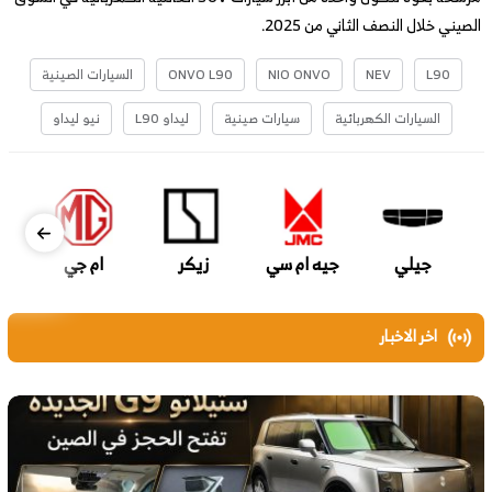
الصيني خلال النصف الثاني من 2025.
L90
NEV
NIO ONVO
ONVO L90
السيارات الصينية
السيارات الكهربائية
سيارات صينية
ليداو L90
نيو ليداو
جيلي
جيه ام سي
زيكر
ام جي
اخر الاخبار