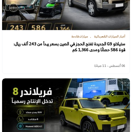
أخبار السيارات الكهربائية
سيارات قادمة
ستيلاتو G9 الجديدة تفتح الحجز في الصين بسعر يبدأ من 243 ألف ريال:
قوة 586 حصانًا ومدى 1,366 كم
06 أغسطس - 11 صباحًا