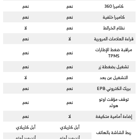
كاميرا 360
نعم
نعم
كاميرا خلفية
نعم
نعم
نظام الخرائط
نعم
لا
قراءة العلامات المرورية
لا
نعم
مراقبة ضغط الإطارات
نعم
نعم
TPMS
تشغيل بضغطة زر
نعم
نعم
التشغيل عن بعد
نعم
لا
بريك الكتروني EPB
نعم
نعم
توقف مؤقت اوتو
نعم
نعم
هولد
إضاءة أمامية متكيفة
لا
نعم
أبل كاربلاي
أبل كاربلاي
ربط الشاشة بالهاتف
أندرويد أوتو
أندرويد أوتو