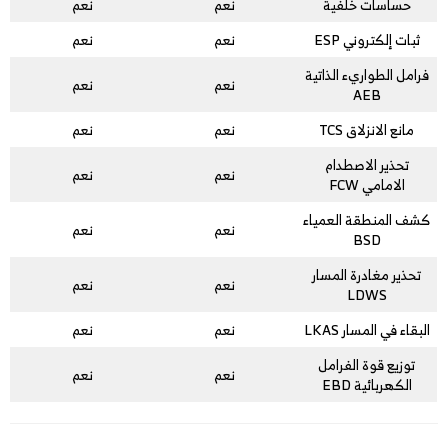
حساسات خلفية
نعم
نعم
ثبات إلكتروني ESP
نعم
نعم
فرامل الطواريء الذاتية
نعم
نعم
AEB
مانع الانزلاق TCS
نعم
نعم
تحذير الاصطدام
نعم
نعم
الامامي FCW
كشف المنطقة العمياء
نعم
نعم
BSD
تحذير مغادرة المسار
نعم
نعم
LDWS
البقاء في المسار LKAS
نعم
نعم
توزيع قوة الفرامل
نعم
نعم
الكهربائية EBD