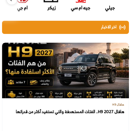
جيلي
جيه ام سي
زيكر
ام جي
اخر الاخبار
هافال H9
هافال H9 2027.. الفئات المستهدفة والتي تستفيد أكثر من قدراتها