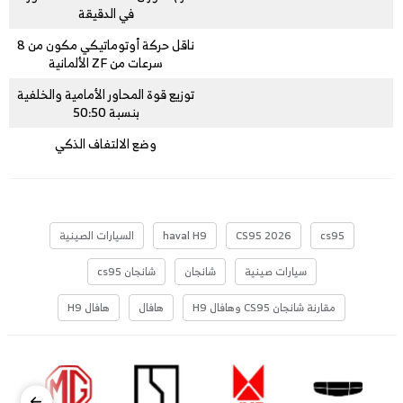
في الدقيقة
ناقل حركة أوتوماتيكي مكون من 8
سرعات من ZF الألمانية
توزيع قوة المحاور الأمامية والخلفية
بنسبة 50:50
وضع الالتفاف الذكي
cs95
CS95 2026
haval H9
السيارات الصينية
سيارات صينية
شانجان
شانجان cs95
مقارنة شانجان CS95 وهافال H9
هافال
هافال H9