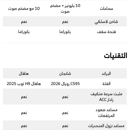
10 بايونير + مضخم
سماعات
10 مع مضخم صوت
صوت
شاحن لاسلكي
نعم
نعم
فتحة سقف
بانوراما
بانوراما
التقنيات
البراند
شانجان
هافال
الفئة
CS95 رويال 2026
هافال H9 توب 2025
مثبت سرعة متكيف
نعم
نعم
رادار ACC
مساعد صعود
نعم
نعم
المرتفعات
مساعد نزول المنحدرات
نعم
نعم