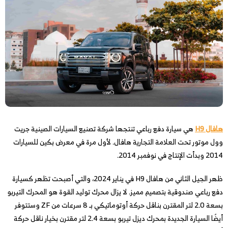
هافال H9
هي سيارة دفع رباعي تنتجها شركة تصنيع السيارات الصينية جريت
وول موتور تحت العلامة التجارية هافال. لأول مرة في معرض بكين للسيارات
2014 وبدأت الإنتاج في نوفمبر 2014.
ظهر الجيل الثاني من هافال H9 في يناير 2024، والتي أصبحت تظهر كسيارة
دفع رباعي صندوقية بتصميم مميز. لا يزال محرك توليد القوة هو المحرك التيربو
بسعة 2.0 لتر المقترن بناقل حركة أوتوماتيكي بـ 8 سرعات من ZF وستتوفر
أيضًا السيارة الجديدة بمحرك ديزل تيربو بسعة 2.4 لتر مقترن بخيار ناقل حركة