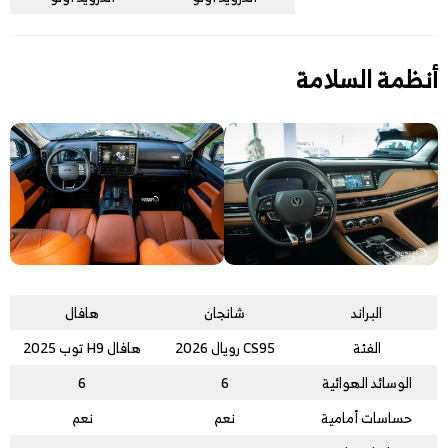
أنظمة السلامة
البراند
شانجان
هافال
الفئة
CS95 رويال 2026
هافال H9 توب 2025
الوسائد الهوائية
6
6
حساسات أمامية
نعم
نعم