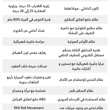
زاوية الاقتراب 31 درجة ـ وزاوية
اللون الداخلي : موكا فقط
المغادرة 25 إلى 26 درجة
نظام مانع انغلاق المكابح
قدرة الخوض في المياه 800 ملم
نظام مكابح الطوارئ مع خاصية
شبك أمامي من الكروم
التعرف على المشاة
نظام الأوامر الصوتية
دواسة جانبية كهربائية
تقنية المناطق الثلاثة بتحكم
رفارف بنفس لون الهيكل
مستقل الكتروني للمكيف الخلفي
مرايا جانبية كهربائية مع تسخين و
مبدلات سرعة خلف المقود
أشارات جانبية
تغير وضعيات مقود السيارة بأربع
نظام التحذير للإصطدام من الأمام
اتجاهات يدوية
نظام التحكم بالجر
شماسة مع مرأة ومصباح
نظام المساعدة في الازدحام المروري
ABS مانع انغلاق الفرامل
نظام تحذير من وجود سيارات عند
RMI Roll Movement