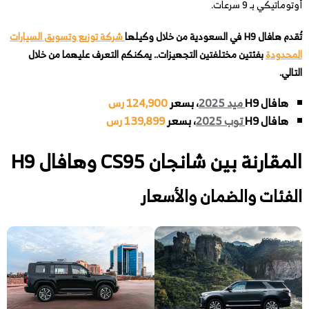
أوتوماتيكي بـ 9 سرعات.
تُقدم هافال H9 في السعودية من خلال وكيلها
شركة توزيع وتسويق السيارات
المحدودة
بفئتين مختلفتين التجهيزات.. يمكنكم التعرف عليهما من خلال
التالي.
هافال H9
ميد 2025
، بسعر
124,900 رس
هافال H9
توب 2025
، بسعر
139,899 رس
المقارنة بين شانجان CS95 وهافال H9
الفئات والضمان والأسعار