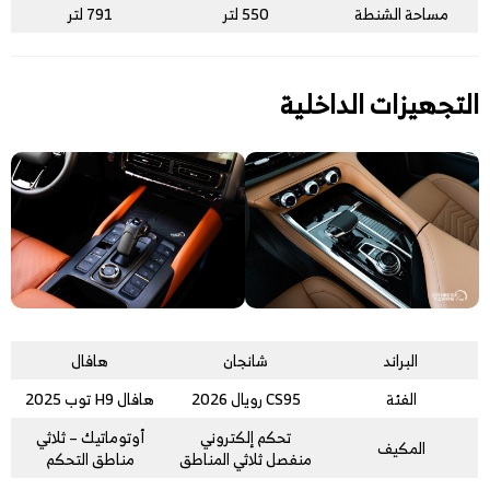
مساحة الشنطة
550 لتر
791 لتر
التجهيزات الداخلية
البراند
شانجان
هافال
الفئة
CS95 رويال 2026
هافال H9 توب 2025
تحكم إلكتروني
أوتوماتيك – ثلاثي
المكيف
منفصل ثلاثي المناطق
مناطق التحكم