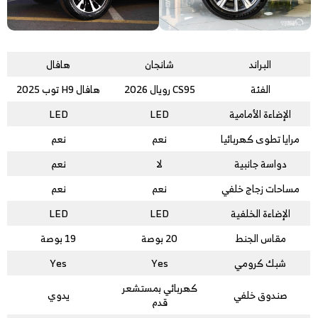
البراند
شانجان
هافال
الفئة
CS95 رويال 2026
هافال H9 توب 2025
الإضاءة الأمامية
LED
LED
مرايا تطوى كهربائيا
نعم
نعم
دواسة جانبية
لا
نعم
مساحات زجاج خلفي
نعم
نعم
الإضاءة الخلفية
LED
LED
مقاس الجنط
20 بوصة
19 بوصة
شبك كرومي
Yes
Yes
كهربائي بمستشعر
صندوق خلفي
يدوي
قدم