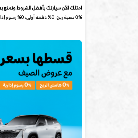
امتلك الآن سيارتك بأفضل الشروط وتمتع ب
0% نسبة ربح، 0% دفعة أولى، 0% رسوم إدارية