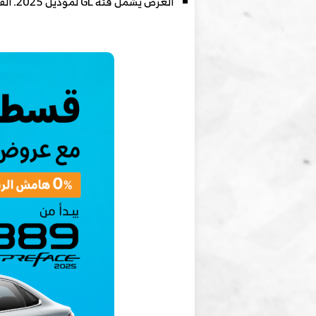
العرض يشمل فئة GL لموديل 2025. القسط لا يشمل التأمين. تطبق شروط وأحكام بنك الجزيرة. يسري العرض حتى 30 مايو.